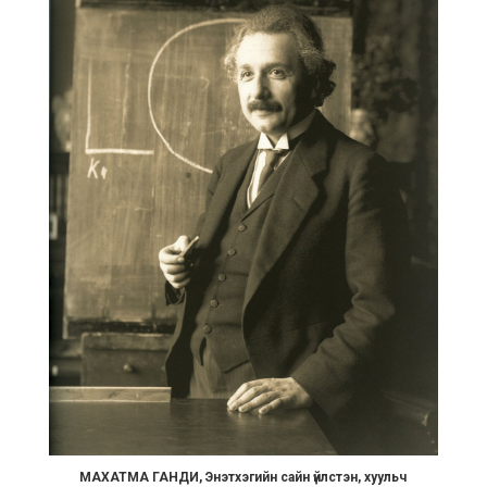
МАХАТМА ГАНДИ, Энэтхэгийн сайн үйлстэн, хуульч