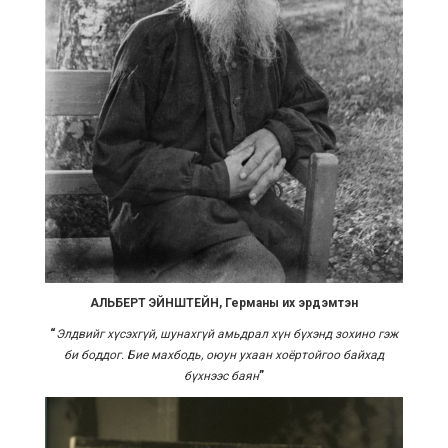
АЛЬБЕРТ ЭЙНШТЕЙН, Германы их эрдэмтэн
“
Элдвийг хүсэхгүй, шунахгүй амьдрал хүн бүхэнд зохино гэж
би боддог. Бие махбодь, оюун ухаан хоёртойгоо байхад
бүхнээс баян
”