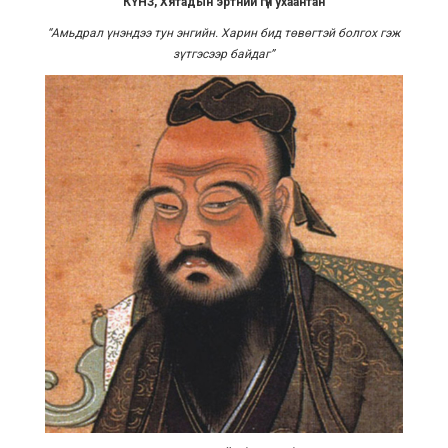
КҮНЗ, Хятадын эртний гүн ухаантан
“
Амьдрал үнэндээ тун энгийн. Харин бид төвөгтэй болгох гэж
зүтгэсээр байдаг
”