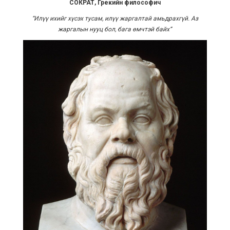
СОКРАТ, Грекийн философич
“
Илүү ихийг хүсэх тусам, илүү жаргалтай амьдрахгүй. Аз
жаргалын нууц бол, бага өмчтэй байх
”