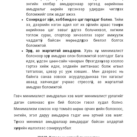
энгийн хялбар амьдарснаар эргээд өөрийнхөө
амьдралыг өөрийн хүссэнээр удирдан чиглүүлэх
боломжийг олж авдаг ажээ.
Сонирхдог зүйл, хоббиндоо цаг гаргадаг болно.
Тийм
ээ, дээрхийн нэгэн адил хэт их зүйлийн араас тэмүүлж
өөрийнхөө цаг завыг үрдгээ больчихвол, хөгжим
тоглож сурах, спортоор хичээллэх зэрэг амжуулж
чаддаггүй байсан мөрөөдлүүдээ биелэл болгох
боломжтой.
Эрүүл, аз жаргалтай амьдарна.
Хувь хүн минималист
болсноор эрүүл амьдрах олон боломжтой золгодог. Бага
идэх, үндсэн цөөн-сайн чанарын бүтээгдэхүүнээр хоолоо
гэртээ хийж идэх, элдвийн амттанаас болж өгвөл
татгалзах, цэвэр ус ууж хэвших... Мөн дээрээс нь
байнга санаа зовоох асуудлуудынхаа тэн хагасыг
аваад хаячихдаг учраас стрессгүй, аз жаргалтай
амьдрах боломжтой.
Гэвч минималист амьдралын хэв маяг минималист урлагийг
даган саяхнаас үүсэн бий болсон гэвэл худал болно.
Минимализм хэмээх нэр томьёо өөрөө орчин үеийн болохоос,
энгийн, эгэл даруу амьдарна гэдэг өнө эртний хэв маяг.
Түүхнээ минимал амьдралаар амьдардаг байсан алдартай
хүмүүсийн ишлэлээс сонирхуулбал: