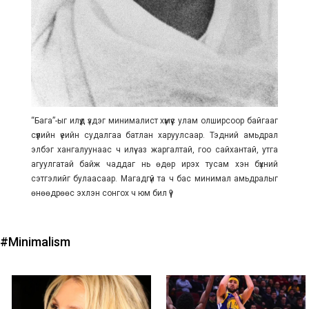
“Бага”-ыг илүүд үздэг минималист хүмүүс улам олширсоор байгааг
сүүлийн үеийн судалгаа батлан харуулсаар. Тэдний амьдрал
элбэг хангалуунаас ч илүү аз жаргалтай, гоо сайхантай, утга
агуулгатай байж чаддаг нь өдөр ирэх тусам хэн бүхний
сэтгэлийг булаасаар. Магадгүй та ч бас минимал амьдралыг
өнөөдрөөс эхлэн сонгох ч юм бил үү?
#Minimalism