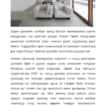
Харин урлагийн салбарт тренд болсон минимализм хэрхэн
амьдралын хэв маягтай уялдах болов? Үүнийг гагцхүү хүний
шуналтай холбоотой хэрэг хэмээн урлаг судлаачид үздэг
байна. Тодруулбал хүний хэмжээлшгүй их шуналын золиосонд
үрэн таран болдог байгаль дэлхийн экологийн асуудал юм.
Зөвхөн хуванцар материалын хэрэглээ л гэхэд дангаараа
дэлхийн бүхий л далай, нуурын усны экологийн тэнцвэрт
байдалд ноцтой аюул учруулдаг. Сүүлийн онд хийгдсэн
судалгаагаар 2050 он гэхэд далайд загаснаас их тооны
хуванцар хог хаягдал хуримтлагдана гэсэн байна. Гэтэл
хуванцар хог хаягдлуудын дунд эн тэргүүний байр эзэлдэг
гялгар уут хогийн сав руу орохоосоо өмнө дунджаар 10-хан
минут ашиглагддаг аж. Мөн амьтны үсээр хийсэн дээл
хувцас, элдвийн сувенир, гоёл чимэглэл, тансаг мебель
тавилгууд гээд ихэнхи хүмүүсийн тэмүүлдэг материаллаг