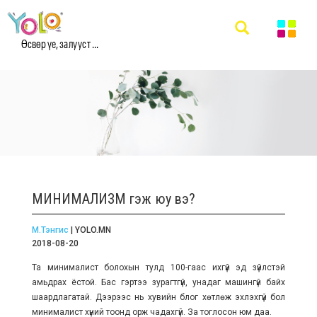
Өсвөр үе, залууст ...
МИНИМАЛИЗМ гэж юу вэ?
М.Тэнгис
| YOLO.MN
2018-08-20
Та минималист болохын тулд 100-гаас ихгүй эд зүйлстэй
амьдрах ёстой. Бас гэртээ зурагтгүй, унадаг машингүй байх
шаардлагатай. Дээрээс нь хувийн блог хөтлөж эхлэхгүй бол
минималист хүний тоонд орж чадахгүй. За тоглосон юм даа.