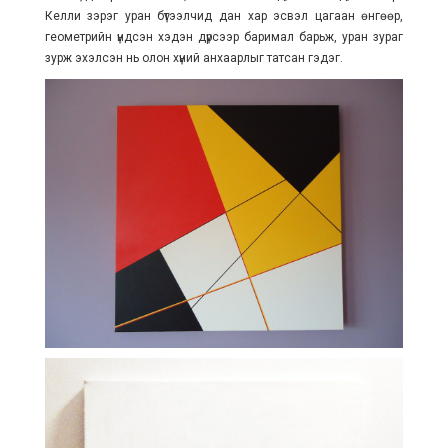
Келли зэрэг уран бүтээлчид дан хар эсвэл цагаан өнгөөр,
геометрийн үндсэн хэдэн дүрсээр баримал барьж, уран зураг
зурж эхэлсэн нь олон хүний анхаарлыг татсан гэдэг.