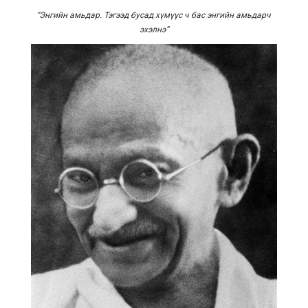
“
Энгийн амьдар. Тэгээд бусад хүмүүс ч бас энгийн амьдарч
эхэлнэ
”