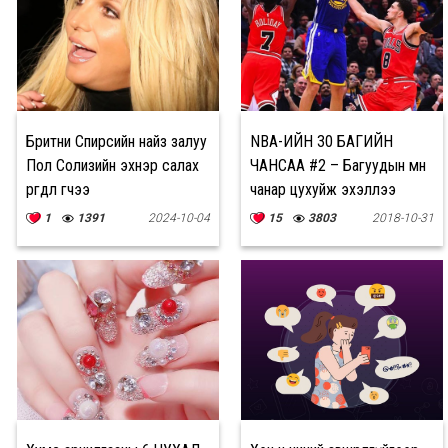
Бритни Спирсийн найз залуу
NBA-ИЙН 30 БАГИЙН
Пол Солизийн эхнэр салах
ЧАНСАА #2 – Багуудын мөн
өргөдлөө өгчээ
чанар цухуйж эхэллээ
1
1391
2024-10-04
15
3803
2018-10-31