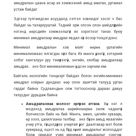
амьдралын цаана асар их хэмжээний амьд амьтан, ургамал
устаж байдаг.
Эдгээр тулгамдсан асуудалд сэтгэл зовнидог хэсэг ч бас
байдаг нь талархууштай. Тэдний эрж олсон олон шийдлүүдийн
нэгэнд өөрсдийн хэмжээлшгүй их хэрэглээг танах буюу
минимал амьдралаар амьдрах явдал зүй ёсоор тооцогдоно.
Минимал амьдралын хэв маяг өөрөө урлагийн
минимализмаас ялгагдах зүйл бага. Их мөнгө үрэхгүй, хэтэрхий
элбэг хангалуун руу тэмүүлэхгүй, энгийн, хялбар амьдралаар
амьдрах... энэ бол минимализмын үндсэн зарчим юм.
Байгаль экологийн тэнцвэрт байдал болон энгийн-минимал
амьдрал хоёрын дундаас өөр олон ашигтай талууд урган
гардаг байна. Судлаачдын олж тогтоосноор дараах давуу
талуудыг дурьдаж байна:
Амьдралынхаа жолоог эргүүлэн атгана.
Хүн нэг л
мэдэхэд амьдралаа өөрийнхөөрөө залж чадахгүй
болчихсон байх нь бий. Мөнгө, ажил, цагийн хуваарь,
өр зээл, цахилгааны төлбөр... энэ бүхэн амьд яваагийн
учир утга, гүйцэлдүүлэх учиртай үүрэг даалгавар мэт болж
хувираад, эцэст нь эд бүгд хүний амьдралыг жолооддог
болж орхидог учир минимал амьдралыг сонгож,