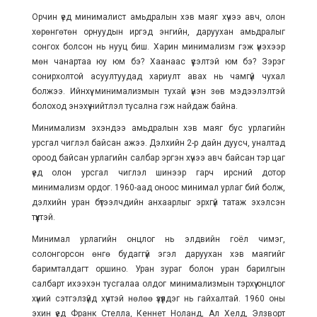
Орчин үед минималист амьдралын хэв маяг хүчээ авч, олон
хөрөнгөтөн орнуудын иргэд энгийн, даруухан амьдралыг
сонгох болсон нь нууц биш. Харин минимализм гэж үнэхээр
мөн чанартаа юу юм бэ? Хаанаас үүсэлтэй юм бэ? Зэрэг
сонирхолтой асуултуудад хариулт авах нь чамгүй чухал
болжээ. Ийнхүү минимализмын тухай үнэн зөв мэдээлэлтэй
болоход энэхүү нийтлэл тусална гэж найдаж байна.
Минимализм эхэндээ амьдралын хэв маяг бус урлагийн
урсгал чиглэл байсан ажээ. Дэлхийн 2-р дайн дуусч, уналтад
ороод байсан урлагийн салбар эргэн хүчээ авч байсан тэр цаг
үед олон урсгал чиглэл шинээр гарч ирсний дотор
минимализм ордог. 1960-аад оноос минимал урлаг бий болж,
дэлхийн уран бүтээлчдийн анхаарлыг эрхгүй татаж эхэлсэн
түүхтэй.
Минимал урлагийн онцлог нь элдвийн гоёл чимэг,
солонгорсон өнгө будаггүй эгэл даруухан хэв маягийг
баримталдагт оршино. Уран зураг болон уран барилгын
салбарт ихээхэн тусгалаа олдог минимализмын тэрхүү онцлог
хүний сэтгэлзүйд хүчтэй нөлөө үзүүлдэг нь гайхалтай. 1960 оны
эхин үед Франк Стелла, Кеннет Ноланд, Ал Хелд, Элзворт