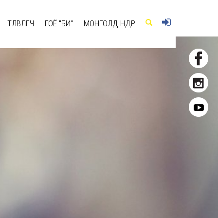
ТӨЛӨВЛӨГЧ
ГОЁ "БИ"
МОНГОЛД ӨНӨӨДӨР