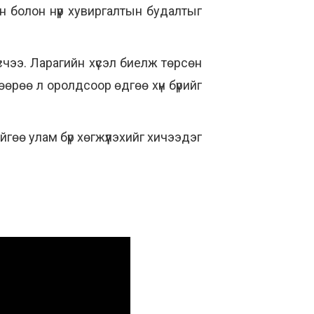
н болон нүүр хувиргалтын будалтыг
счээ. Ларагийн хүсэл биелж төрсөн
өөрөө л оролдсоор өдгөө хүн бүрийг
гөө улам бүр хөгжүүлэхийг хичээдэг