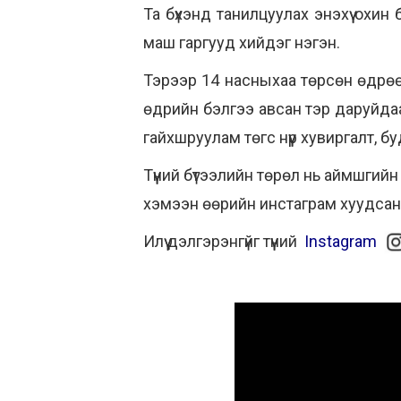
Та бүхэнд танилцуулах энэхүү охи
маш гаргууд хийдэг нэгэн.
Тэрээр 14 насныхаа төрсөн өдрөөр
өдрийн бэлгээ авсан тэр даруйдаа 
гайхшруулам төгс нүүр хувиргалт, 
Түүний бүтээлийн төрөл нь аймшгий
хэмээн өөрийн инстаграм хуудса
Илүү дэлгэрэнгүйг түүний
Instagram