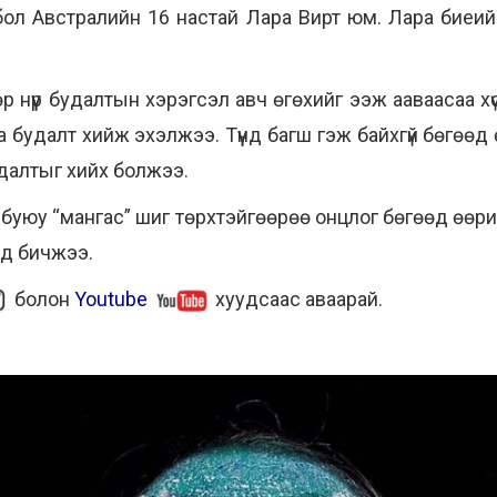
н бол Австралийн 16 настай Лара Вирт юм. Лара биеий
 нүүр будалтын хэрэгсэл авч өгөхийг ээж ааваасаа хү
будалт хийж эхэлжээ. Түүнд багш гэж байхгүй бөгөөд 
будалтыг хийх болжээ.
н буюу “мангас” шиг төрхтэйгөөрөө онцлог бөгөөд өөрий
нд бичжээ.
болон
Youtube
хуудсаас аваарай.