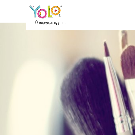
Өсвөр үе, залууст ...