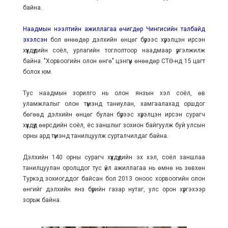
байна.
Наадмын нээлтийн ажиллагаа өчигдөр Чингисийн талбайд
эхэлсэн
бол өнөөдөр дэлхийн өнцөг бүрээс хүрэлцэн ирсэн
хүүхдүүдийн соёл, урлагийн тоглолтоор наадмаар үргэлжилж
байна. "Хорвоогийн олон өнгө" цэнгүүн өнөөдөр СТӨ-нд 15 цагт
болох юм.
Тус наадмын зорилго нь олон янзын хэл соёл, өв
уламжлалыг олон түмэнд таниулан, хамгаалахад оршдог
бөгөөд дэлхийн өнцөг булан бүрээс хүрэлцэн ирсэн сурагч
хүүхдүүд өөрсдийн соёл, ёс заншлыг зохион байгуулж буй улсын
орны ард түмэнд танилцуулж сурталчилдаг байна.
Дэлхийн 140 орны сурагч хүүхдүүдийн эх хэл, соёл заншлаа
танилцуулан оролцдог тус үйл ажиллагаа нь өмнө нь зөвхөн
Туркэд зохиогддог байсан бол 2013 оноос хорвоогийн олон
өнгийг дэлхийн янз бүрийн газар нутаг, улс орон хүргэхээр
зорьж байна.