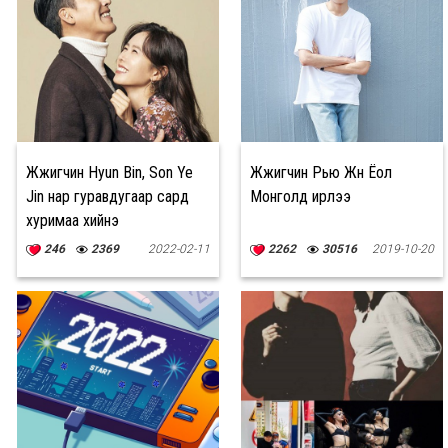
Жүжигчин Hyun Bin, Son Ye
Жүжигчин Рью Жүн Ёол
Jin нар гуравдугаар сард
Монголд ирлээ
хуримаа хийнэ
246
2369
2022-02-11
2262
30516
2019-10-20