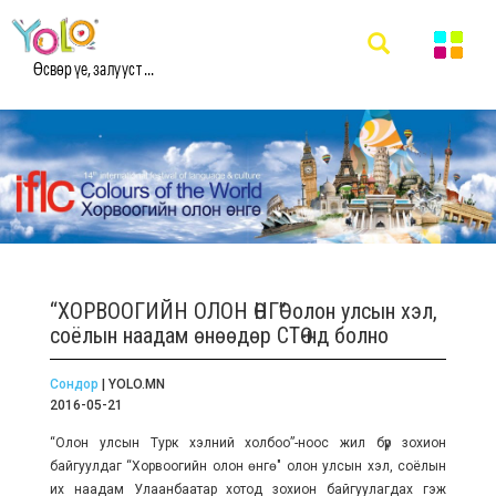
Өсвөр үе, залууст ...
“ХОРВООГИЙН ОЛОН ӨНГӨ” олон улсын хэл,
соёлын наадам өнөөдөр СТӨ-нд болно
Сондор
| YOLO.MN
2016-05-21
“Олон улсын Турк хэлний холбоо”-ноос жил бүр зохион
байгуулдаг “Хорвоогийн олон өнгө" олон улсын хэл, соёлын
их наадам Улаанбаатар хотод зохион байгуулагдах гэж