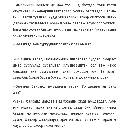
-Америкийн коллеж дундаа топ 50-д багтдаг. 2500 гаруй
оюутантай. Инженерийн чиглэлээр оюутан бэлтгэдэг. Нэг ан­
ги 30 гаруй хүүхэдтэй. Хүүх­дүүд хичээлийн ца­гаар ойлгоогүй зүйлээ
дараа нь багшийнхаа өрөөнд очиж лавлаж асуух бо­ломжтой.
Багш нар оюу­тан бүрт хүрч ажил­ладаг, их нээлттэй. Үүнээс гадна
сурах орчин нь их тохилог.
–Чи яагаад энэ сур­гуулийг сонгох болсон бэ?
-Би эдийн засаг, математикийн чиглэлээр сурдаг. Америкт
ямар сур­­гуульд суралцвал илүү ирээдүйтэй бол гэж хайж
байхдаа энэ сур­гуулийн тухай сонссон юм. Тэтгэлэгт
хөтөлбөр бо­лон бусад болзол нь таалагдсан учир элссэн.
–Оюутны байранд амь­дардаг гэсэн. Их хөгжилтэй байх
даа?
-Манай байранд дандаа I дамжааны хүүх­дүүд амьдардаг. Аме­
рик­чуу­даас гадна энэтхэг, хятад хүүхдүүд бий. Миний хувьд
бүгдтэй нь ижилхэн нөхөрлөж, та­нилын хүрээгээ тэлэхийг
хүсдэг. Давхар, давхраараа эрэг­тэй, эмэгтэй гэж ял­гар­даг ч
олуулаа болохоор их хөгжилтэй.