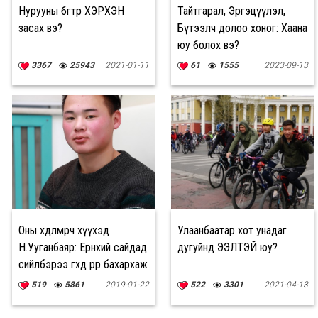
Нурууны бөгтрөө ХЭРХЭН
Тайтгарал, Эргэцүүлэл,
засах вэ?
Бүтээлч долоо хоног: Хаана
юу болох вэ?
3367
25943
2021-01-11
61
1555
2023-09-13
Оны хөдөлмөрч хүүхэд
Улаанбаатар хот унадаг
Н.Ууганбаяр: Ерөнхий сайдад
дугуйнд ЭЭЛТЭЙ юу?
сийлбэрээ өгөхдөө өөрөөрөө бахархаж
байсан
519
5861
2019-01-22
522
3301
2021-04-13