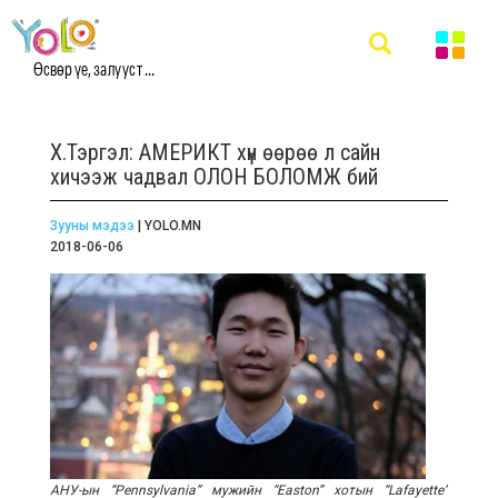
Өсвөр үе, залууст ...
Х.Тэргэл: АМЕРИКТ хүн өөрөө л сайн
хичээж чадвал ОЛОН БОЛОМЖ бий
Зууны мэдээ
| YOLO.MN
2018-06-06
АНУ-ын “Pennsylvania” мужийн “Easton” хотын “Lafayette”