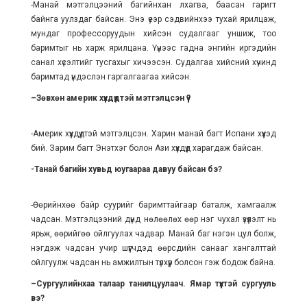
-Манай мэтгэлцээний багийнхан лхагва, баа­сан гаригт
байнга уулздаг байсан. Энэ үеэр сэд­вийнхээ тухай ярилцаж,
мун­даг профессоруудын хийсэн судалгааг уншиж, тоо
баримтыг нь харж ярил­цана. Үүнээс гадна энгийн иргэдийн
санал хү­сэлтийг тусгахыг хичээсэн. Судалгаа хийсний хүчинд
ба­римтад үндэслэн гар­галгаагаа хийсэн.
–Зөвхөн америк хүүх­дүүдтэй мэтгэлцсэн үү?
-Америк хүүхдүүдтэй мэт­­гэлцсэн. Харин манай багт Испани хүүхэд
бий. Зарим багт Энэтхэг болон Ази хүүхдүүд харагдаж байсан.
-Танай багийн хувьд юугаараа давуу байсан бэ?
-Өөрийнхөө байр суу­рийг баримттайгаар ба­­талж, хамгаалж
чад­сан. Мэтгэлцээний дүнд нөлөөлөх өөр нэг чу­хал үзүүлэлт нь
ярьж, өөрийгөө ойлгуулах чад­вар. Манай баг нэгэн цул болж,
нэгдэж чадсан учир шүүгчдэд өөрсдийн са­нааг хангалттай
ойл­гуулж чадсан нь амжилтын түл­хүүр болсон гэж бодож байна.
–Сургуулийнхаа талаар та­нил­­цуулаач. Ямар түүхтэй сургууль
вэ?