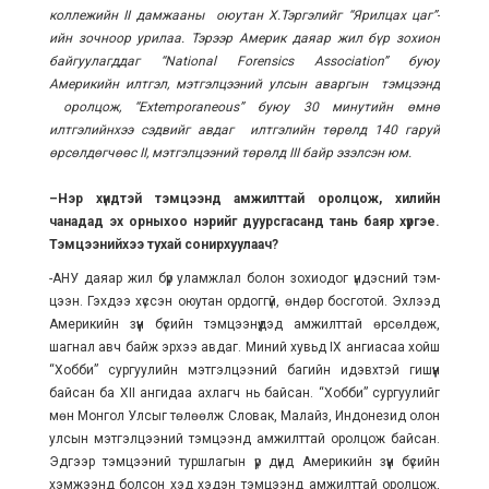
коллежийн II дамжааны оюутан Х.Тэргэлийг “Ярилцах цаг”-
ийн зочноор урилаа. Тэрээр Америк даяар жил бүр зохион
байгуулагддаг “National Forensics Association” буюу
Америкийн илтгэл, мэтгэлцээний улсын аваргын тэмцээнд
оролцож, “Extemporaneous” буюу 30 минутийн өмнө
илтгэлийнхээ сэдвийг авдаг илтгэлийн төрөлд 140 гаруй
өрсөлдөгчөөс II, мэтгэлцээний төрөлд III байр эзэлсэн юм.
–Нэр хүндтэй тэмцээнд амжилттай оролцож, хилийн
чанадад эх орныхоо нэрийг дуурсгасанд тань баяр хүргэе.
Тэмцээнийхээ тухай сонирхуулаач?
-АНУ даяар жил бүр уламжлал болон зо­хиодог үндэсний тэм­
цээн. Гэхдээ хүссэн оюутан ордоггүй, өндөр босготой. Эхлээд
Америкийн зүүн бүсийн тэмцээнүүдэд амжилттай өрсөлдөж,
шагнал авч байж эрхээ авдаг. Миний хувьд IX ангиасаа хойш
“Хобби” сургуулийн мэтгэлцээний багийн идэвхтэй гишүүн
байсан ба XII ангидаа ахлагч нь байсан. “Хобби” сургуулийг
мөн Монгол Улсыг төлөөлж Словак, Малайз, Индонезид олон
улсын мэтгэлцээний тэм­цээнд амжилттай орол­цож байсан.
Эдгээр тэм­цээний туршлагын үр дүнд Америкийн зүүн бүсийн
хэмжээнд болсон хэд хэдэн тэмцээнд ам­жилттай оролцож,