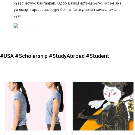
хүнээс асууж байгаарай. Одоо цахим ертөнц хөгжчихсөн энэ
үед ямар ч аргаар хэл сурч болно. Гагцхүү өөрийн хичээл зүтгэл л
чухал.
#USA
#Scholarship
#StudyAbroad
#Student