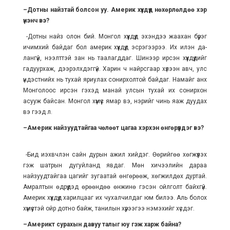
–Дотны найзтай болсон уу. Америк хүүхдүүд нөхөр­л­өлдөө хэр
үнэнч вэ?
-Дотны найз олон бий. Монгол хүүхдүүд эхэндээ жаа­хан бүрэг
ичимхий бай­даг бол америк хүүхдүүд эс­рэ­гээрээ. Их илэн да­
лангүй, нээлттэй зан нь таалагддаг. Шинээр ирсэн хүүхдүүдийг
гадуурхаж, дээрэлхдэггүй. Харин ч найрсгаар хүлээн авч, улс
үндэстнийх нь тухай яриулах сонирхолтой бай­даг. Намайг анх
Мон­голоос ирсэн гэхэд манай улсын тухай их сонирхон
асууж бай­сан. Монгол хүмүүс ямар вэ, нэрийг чинь яаж дуудах
вэ гээд л.
–Америк найзуудтайгаа чөлөөт цагаа хэрхэн өнгө­рүүлдэг вэ?
-Бид иэхвчлэн сайн дурын ажил хийдэг. Өөрийгөө хөгжүүлэх
гэж шатрын дугуйланд явдаг. Мөн хичээлийн дараа
найзуудтайгаа цагийг зу­гаатай өнгөрөөж, хөг­жилдөх дуртай.
Амралтын өдрүүдэд өрөөндөө өн­жинө гэсэн ойлголт байхгүй.
Америк хүүхдүүд хари­л­цааг их чухалчилдаг юм билээ. Аль болох
хү­мүүстэй ойр дотно байж, танилын хүрээгээ нэмэхийг хүсдэг.
–Америкт сурахын давуу талыг юу гэж харж байна?