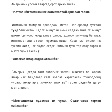
Аме­рикийн улсын аваргад орох эрхээ авсан.
–Илтгэлийн тэмцээн их сонирхолтой өрнөсөн гэсэн?
-Илтгэлийн тэмцээн өрсөлдөөн ихтэй. Нэг өрөөнд зургаан
хүүхэд байх ёстой. Тэд 30 минутын өмнө сэдвээ авна. 30 ми­нут
цахим орчноос мэдээллээ олоод, долоон минутад багтааж
илтгэлээ тавина гэсэн журмаар явдаг. Харин мэтгэлцээн нь
тухайн жилд нэг сэдэв өгдөг. Жилийн турш тэр сэдвээрээ л
мэтгэлцэнэ гэсэн үг.
–Энэ жил ямар сэдэв өгсөн бэ?
-“Америк цагдаа галт зэвсгийг хэрхэн ашиг­лах вэ. Хэрэв
ямар нэг байдлаар галт зэвсэг хэрэг­лэ­сэн тохиолдолд
улсаас ямар арга хэмжээ авах вэ” гэсэн сэдвийн дагуу
мэтгэлцсэн.
–Мэтгэлцэхэд судалгаа их чухал. Судалгаагаа хэрхэн
хийсэн бэ?