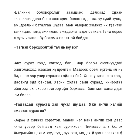
-Дэлхийн боловс­ролыг эзэм­шиж, дэлхийд хү­лээн
зөвшөөрөгдсөн бо­лов­сон хүчин болно гэ­дэг залуу хүний хувьд
амьдралын баталгаа шүү дээ. Мөн Америк хэмээх их гүрэнтэй
танилцаж, тэнд ажиллаж, амьдарна гэдэг сайхан. Тэнд өөрөө
л сурч чадвал бүх боломж нээлттэй байдаг.
–Тэгвэл бэрхшээлтэй тал нь юу вэ?
-Анх сурах гээд очиход багш нар болон оюутнуудтай
ойлголцоход жаа­хан хүндрэлтэй. Мэ­дээж соёл, иргэншил нь
биднээс өөр учир суралцах зүйл их бий. Хоол унд­наас эхлээд
дасахгүй зүйл байсан. Харин хэлээ сайн сураад, хичээлээ
ойлгоод эхлэхээр тэдгээр зүйл бэрхшээл биш мэт санагддаг
юм билээ.
–Гадаадад сурахад хэл чухал шүү дээ. Яаж англи хэлийг
амархан сурах вэ?
-Өөрөө л хичээх хэрэгтэй. Манай нэг найз англи хэл дээр
кино үзсээр байгаад хэл сур­чих­сан. Тиймээс аль бо­лох
Америкийн цахим хууд­сууд руу орж, мэдэхгүй үгээ нэрэлхэлгүй