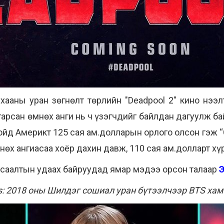
хааны уран зөгнөлт төрлийн "Deadpool 2" кино нээл
гарсан өмнөх анги нь ч үзэгчдийг байлдан дагуулж б
ойд Америкт 125 сая ам.долларын орлого олсон гэж “
нөх ангиасаа хоёр дахин давж, 110 сая ам.долларт хү
гсаалтын удаах байруудад ямар мэдээ орсон талаар
ds: 2018 оны Шилдэг сошиал уран бүтээлчээр BTS ха