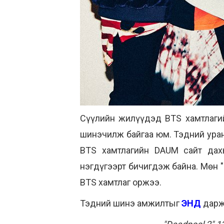
Сүүлийн жилүүдэд BTS хамтлагий
шинэчилж байгаа юм. Тэдний уран
BTS хамтлагийн DAUM сайт дах
нэгдүгээрт бичигдэж байна. Мөн "
BTS хамтлаг оржээ.
Тэдний шинэ амжилтыг
ЭНД
дарж