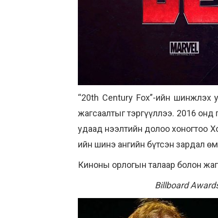
“20th Century Fox”-ийн шинжлэх у
жагсаалтыг тэргүүллээ. 2016 онд 
удаад нээлтийн долоо хоногтоо Х
ийн шинэ ангийн бүтсэн зардал өм
Киноны орлогын талаар болон жа
Billboard Awar