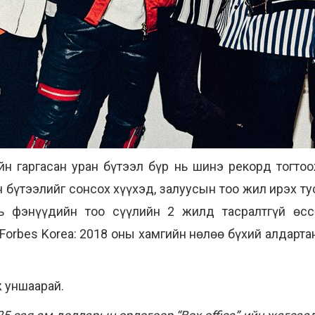
н гаргасан уран бүтээл бүр нь шинэ рекорд тогтоо
 бүтээлийг сонсох хүүхэд, залуусын тоо жил ирэх т
ь фэнүүдийн тоо сүүлийн 2 жилд тасралтгүй өсс
Forbes Korea: 2018 оны хамгийн нөлөө бүхий алдарт
 уншаарай.