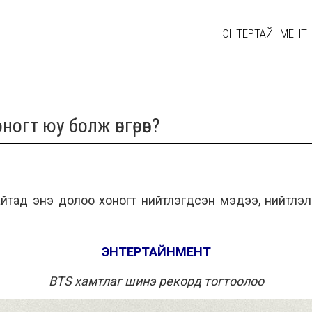
ЭНТЕРТАЙНМЕНТ
огт юу болж өнгөрөв?
сайтад энэ долоо хоногт нийтлэгдсэн мэдээ, нийтлэ
ЭНТЕРТАЙНМЕНТ
BTS хамтлаг шинэ рекорд тогтоолоо