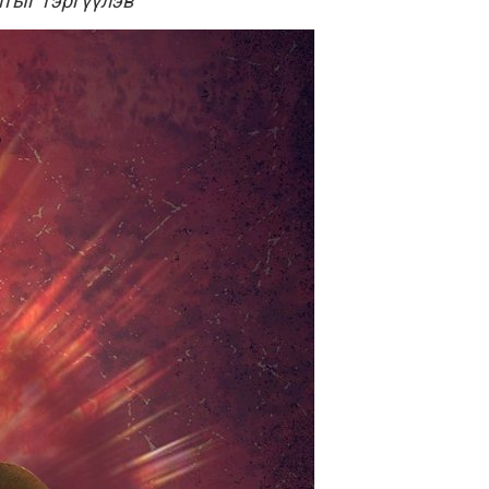
лтыг тэргүүлэв