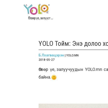
Өсвөр үе, залууст ...
YOLO Тойм: Энэ долоо хон
Б.Лхагвацэрэн
| YOLO.MN
2018-05-27
Өсвөр үе, залуучуудын YOLO.mn 
байна.