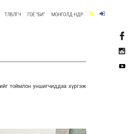
ТӨЛӨВЛӨГЧ
ГОЁ "БИ"
МОНГОЛД ӨНӨӨДӨР
лийг тоймлон уншигчиддаа хүргэж