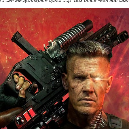
125 сая ам.долларын орлогоор “Box office”-ийн жагсаа