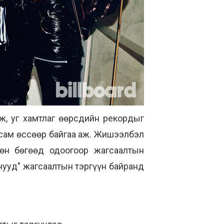
ж, уг хамтлаг өөрсдийн рекордыг
усам өссөөр байгаа аж. Жишээлбэл
өн бөгөөд одоогоор жагсаалтын
анууд" жагсаалтын тэргүүн байранд