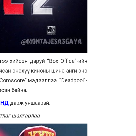
тээ хийсэн даруй “Box Office”-ийн
айсан энэхүү киноны шинэ анги энэ
Comscore” мэдээллээ. “Deadpool”-
рсэн байна.
ЭНД
дарж уншаарай.
мтлаг шалгарлаа