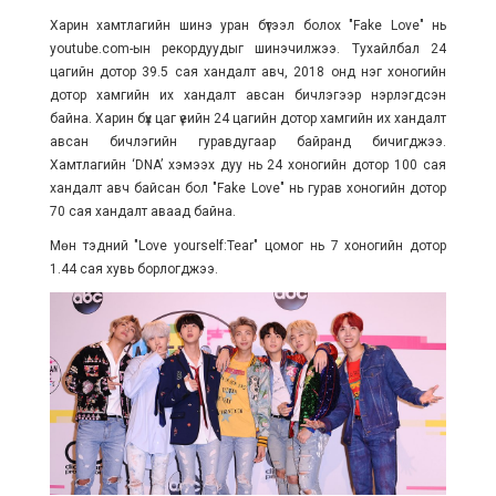
Харин хамтлагийн шинэ уран бүтээл болох "Fake Love" нь
youtube.com-ын рекордуудыг шинэчилжээ. Тухайлбал 24
цагийн дотор 39.5 сая хандалт авч, 2018 онд нэг хоногийн
дотор хамгийн их хандалт авсан бичлэгээр нэрлэгдсэн
байна. Харин бүх цаг үеийн 24 цагийн дотор хамгийн их хандалт
авсан бичлэгийн гуравдугаар байранд бичигджээ.
Хамтлагийн ‘DNA’ хэмээх дуу нь 24 хоногийн дотор 100 сая
хандалт авч байсан бол "Fake Love" нь гурав хоногийн дотор
70 сая хандалт аваад байна.
Мөн тэдний "Love yourself:Tear" цомог нь 7 хоногийн дотор
1.44 сая хувь борлогджээ.