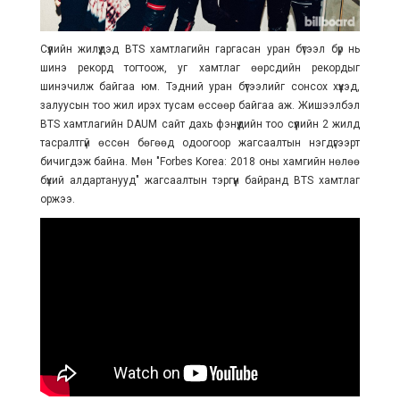
Сүүлийн жилүүдэд BTS хамтлагийн гаргасан уран бүтээл бүр нь
шинэ рекорд тогтоож, уг хамтлаг өөрсдийн рекордыг
шинэчилж байгаа юм. Тэдний уран бүтээлийг сонсох хүүхэд,
залуусын тоо жил ирэх тусам өссөөр байгаа аж. Жишээлбэл
BTS хамтлагийн DAUM сайт дахь фэнүүдийн тоо сүүлийн 2 жилд
тасралтгүй өссөн бөгөөд одоогоор жагсаалтын нэгдүгээрт
бичигдэж байна. Мөн "Forbes Korea: 2018 оны хамгийн нөлөө
бүхий алдартанууд" жагсаалтын тэргүүн байранд BTS хамтлаг
оржээ.