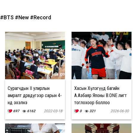
#BTS
#New
#Record
Сурагчдын II улирлын
Хасын Хүлэгүүд багийн
амралт дөрөвдүгээр сарын 4-
А.Азбаяр Японы B.ONE лигт
нд эхэлнэ
тоглохоор боллоо
697
6162
2022-03-18
0
321
2026-06-30