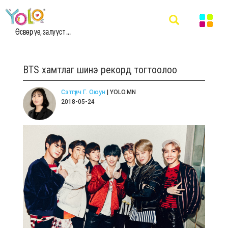
Өсвөр үе, залууст ...
BTS хамтлаг шинэ рекорд тогтоолоо
Сэтгүүлч Г. Оюун
| YOLO.MN
2018-05-24