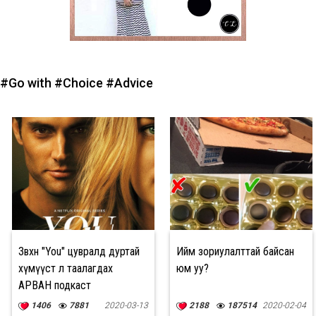
#Go with
#Choice
#Advice
Зөвхөн "You" цувралд дуртай
Ийм зориулалттай байсан
хүмүүст л таалагдах
юм уу?
АРВАН подкаст
1406
7881
2020-03-13
2188
187514
2020-02-04