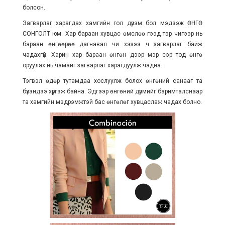
болсон.
Загварлаг харагдах хамгийн гол дүрэм бол мэдээж ӨНГӨ
СОНГОЛТ юм. Хар бараан хувцас өмслөө гээд тэр чигээр нь
бараан өнгөөрөө дагнавал чи хэзээ ч загварлаг байж
чадахгүй. Харин хар бараан өнгөн дээр мэр сэр тод өнгө
оруулах нь чамайг загварлаг харагдуулж чадна.
Тэгвэл өдөр тутамдаа хослуулж болох өнгөний санааг та
бүхэндээ хүргэж байна. Эдгээр өнгөний дүрмийг баримталснаар
та хамгийн мэдрэмжтэй бас өнгөлөг хувцаслаж чадах болно.