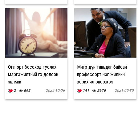
Өглөө эрт босоход туслах
Мөнгөөр дүн тавьдаг байсан
мэргэжилтний өгөх долоон
профессорт нэг жилийн
зөвлөмж
хорих ял оноожээ
2
695
2025-10-06
141
2676
2021-09-30