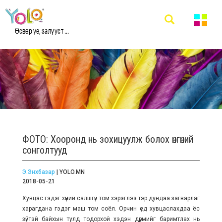
Өсвөр үе, залууст ...
ФОТО: Хооронд нь зохицуулж болох өнгөний
сонголтууд
Э.Энхбазар
| YOLO.MN
2018-05-21
Хувцас гэдэг хүний салшгүй том хэрэглээ тэр дундаа загварлаг
харагдана гэдэг маш том соёл. Орчин үед хувцаслахдаа ёс
зүйтэй байхын тулд тодорхой хэдэн дүрмийг баримтлах нь