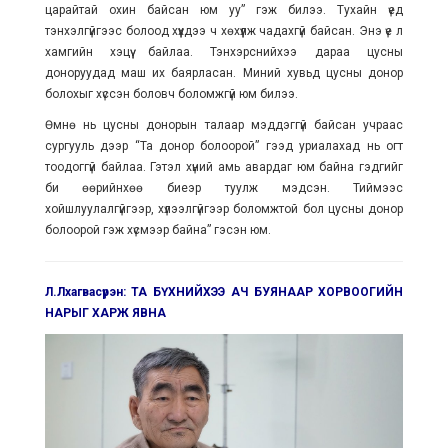
царайтай охин байсан юм уу” гэж билээ. Тухайн үед
тэнхэлгүйгээс болоод хүүхдээ ч хөхүүлж чадахгүй байсан. Энэ үе л
хамгийн хэцүү байлаа. Тэнхэрснийхээ дараа цусны
доноруудад маш их баярласан. Миний хувьд цусны донор
болохыг хүссэн боловч боломжгүй юм билээ.
Өмнө нь цусны донорын талаар мэддэггүй байсан учраас
сургууль дээр “Та донор болоорой” гээд уриалахад нь огт
тоодоггүй байлаа. Гэтэл хүний амь авардаг юм байна гэдгийг
би өөрийнхөө биеэр туулж мэдсэн. Тиймээс
хойшлуулалгүйгээр, хүлээлгүйгээр боломжтой бол цусны донор
болоорой гэж хүсмээр байна” гэсэн юм.
Л.Лхагвасүрэн: ТА БҮХНИЙХЭЭ АЧ БУЯНААР ХОРВООГИЙН
НАРЫГ ХАРЖ ЯВНА