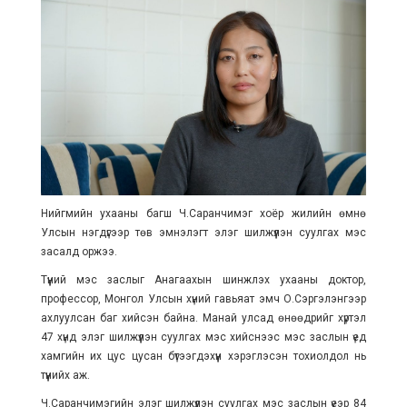
Нийгмийн ухааны багш Ч.Саранчимэг хоёр жилийн өмнө
Улсын нэгдүгээр төв эмнэлэгт элэг шилжүүлэн суулгах мэс
засалд оржээ.
Түүний мэс заслыг Анагаахын шинжлэх ухааны доктор,
профессор, Монгол Улсын хүний гавьяат эмч О.Сэргэлэнгээр
ахлуулсан баг хийсэн байна. Манай улсад өнөөдрийг хүртэл
47 хүнд элэг шилжүүлэн суулгах мэс хийснээс мэс заслын үед
хамгийн их цус цусан бүтээгдэхүүн хэрэглэсэн тохиолдол нь
түүнийх аж.
Ч.Саранчимэгийн элэг шилжүүлэн суулгах мэс заслын үеэр 84