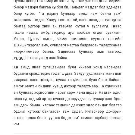
Цусны донор гэж ямар их ачтай, буянтай улс байдгийг өөрийн
биеэр мэдэрч байгаа хүн бол би. Таньдаг мэддэг бол эдэндээ
баяр хүргэж, “Та нарын буянаар амьд явж байна гэж”
талархахыг хүсдэг. Халуун сэтгэлтэй, олон түмэндээ тус хүргэж
байгаа эдгээр хүний ач гавьяаг юутай ч зүйрлэмгүй. Түүнээс
гадна надад амбулаториор цус сэлбэж өгдөг сувилагч
Урнаа, Цусны эмгэг, чөмөг шилжүүлэн суулгах тасгийн
Д.Хишигжаргал эмч, сувилагч нартаа баярласан талархсанаа
илэрхийлмээр байна. Эднийхээ буянаар амь тээгээд
хүүхдүүддээ харагдаад явж байна.
Хүн амьд яваа хугацаандаа буян хийвэл хойд насандаа
бурханы оронд төрнө гэдэг шүү дээ. Залуучууд маань мань шиг
ядарсан олон түмэндээ цусаа хандивлаж буян болж байвал
эмгэг өвчтэй бидний хувьд үнэхээр талархмаар. Та бүхнийхээ
ач буянаар хорвоогийн нарыг харж явна шүү дээ. Надтай адил
олон хүн, тэдний ар гэр цусны доноруудын ач тусаар элэг бүтэн
амьдарч байна. Улсаас тэднийг дэмжих зүйлс байдаг бол тэр
бүгдийг хүртээж байгаасай гэж хүсдэг. Ингэснээр донорын
эгнээг тэлэх болов уу гэж бодох юм” хэмээн тэрбээр ярьсан
юм.