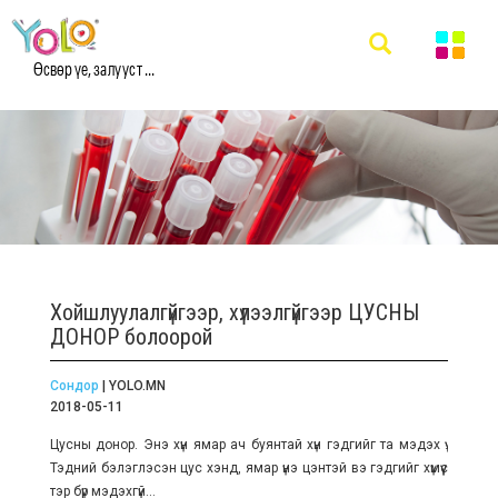
Өсвөр үе, залууст ...
Хойшлуулалгүйгээр, хүлээлгүйгээр ЦУСНЫ
ДОНОР болоорой
Сондор
| YOLO.MN
2018-05-11
Цусны донор. Энэ хүн ямар ач буянтай хүн гэдгийг та мэдэх үү.
Тэдний бэлэглэсэн цус хэнд, ямар үнэ цэнтэй вэ гэдгийг хүмүүс
тэр бүр мэдэхгүй...