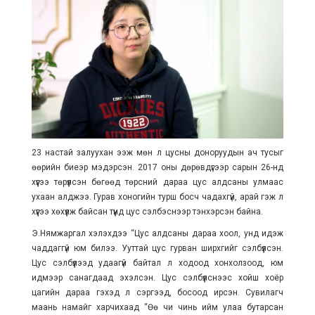
23 настай залуухан ээж мөн л цусны доноруудын ач тусыг
өөрийн биеэр мэдэрсэн. 2017 оны дөрөвдүгээр сарын 26-нд
хүүгээ төрүүлсэн бөгөөд төрсний дараа цус алдсаны улмаас
ухаан алджээ. Гурав хоногийн турш босч чадахгүй, арай гэж л
хүүгээ хөхүүлж байсан түүнд цус сэлбэснээр тэнхэрсэн байна.
Э.Нямжаргал хэлэхдээ “Цус алдсаны дараа хоол, унд идэж
чаддаггүй юм билээ. Ууттай цус гурван ширхгийг сэлбүүлсэн.
Цус сэлбүүлээд удаагүй байтал л ходоод хонхолзоод, юм
идмээр санагдаад эхэлсэн. Цус сэлбүүлснээс хойш хоёр
цагийн дараа гэхэд л сэргээд, босоод ирсэн. Сувилагч
маань намайг харчихаад “Өө чи чинь ийм улаа бутарсан