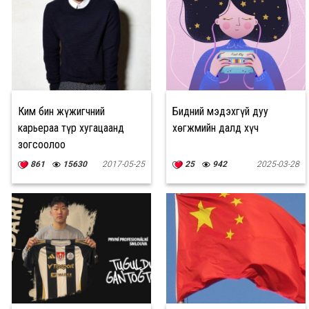
Ким Үбин жүжигчний
Бидний мэдэхгүй дуу
карьераа түр хугацаанд
хөгжмийн далд хүч
зогсоолоо
861
15630
2017-05-25
25
942
2025-03-28