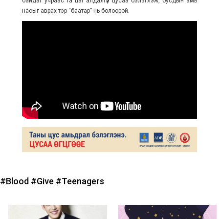
байдаг учраас та цаг алдалгүй цусаа бэлэглэж, бусдын амь
насыг аврах тэр “баатар” нь болоорой.
#Blood
#Give
#Teenagers