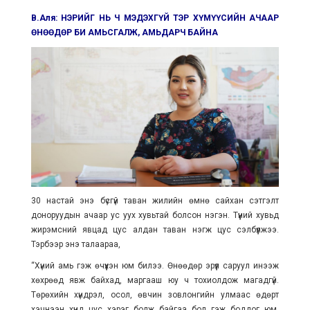
В.Аля: НЭРИЙГ НЬ Ч МЭДЭХГҮЙ ТЭР ХҮМҮҮСИЙН АЧААР
ӨНӨӨДӨР БИ АМЬСГАЛЖ, АМЬДАРЧ БАЙНА
30 настай энэ бүсгүй таван жилийн өмнө сайхан сэтгэлт
доноруудын ачаар ус уух хувьтай болсон нэгэн. Түүний хувьд
жирэмсний явцад цус алдан таван нэгж цус сэлбүүлжээ.
Тэрбээр энэ талаараа,
“Хүний амь гэж өчүүхэн юм билээ. Өнөөдөр эрүүл саруул инээж
хөхрөөд явж байхад, маргааш юу ч тохиолдож магадгүй.
Төрөхийн хүндрэл, осол, өвчин зовлонгийн улмаас өдөрт
хэчнээн хүнд цус хэрэг болж байгаа бол гэж боддог юм.