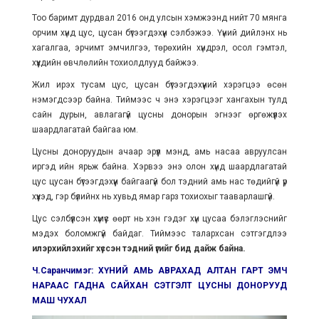
Тоо баримт дурдвал 2016 онд улсын хэмжээнд нийт 70 мянга
орчим хүнд цус, цусан бүтээгдэхүүн сэлбэжээ. Үүний дийлэнх нь
хагалгаа, эрчимт эмчилгээ, төрөхийн хүндрэл, осол гэмтэл,
хүүхдийн өвчлөлийн тохиолдлууд байжээ.
Жил ирэх тусам цус, цусан бүтээгдэхүүний хэрэгцээ өсөн
нэмэгдсээр байна. Тиймээс ч энэ хэрэгцээг хангахын тулд
сайн дурын, авлагагүй цусны донорын эгнээг өргөжүүлэх
шаардлагатай байгаа юм.
Цусны доноруудын ачаар эрүүл мэнд, амь насаа авруулсан
иргэд ийн ярьж байна. Хэрвээ энэ олон хүнд шаардлагатай
цус цусан бүтээгдэхүүн байгаагүй бол тэдний амь нас төдийгүй үр
хүүхэд, гэр бүлийнх нь хувьд ямар гарз тохиохыг тааварлашгүй.
Цус сэлбүүлсэн хүмүүс өөрт нь хэн гэдэг хүн цусаа бэлэглэснийг
мэдэх боломжгүй байдаг. Тиймээс талархсан сэтгэгдлээ
илэрхийлэхийг хүссэн тэдний үгийг бид дайж байна.
Ч.Саранчимэг: ХҮНИЙ АМЬ АВРАХАД АЛТАН ГАРТ ЭМЧ
НАРААС ГАДНА САЙХАН СЭТГЭЛТ ЦУСНЫ ДОНОРУУД
МАШ ЧУХАЛ