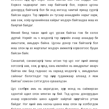
Хэрвээ чадварлаг эмч нар байгаагүй бол, хэрвээ цусны
донорууд байгаагүй бол би энд ингээд чамтай яриад суухгүй
байсан шүү дээ. Тэр хүмүүсийн ач тусаар өнөөдрийн нарыг харж,
аав ээж, хоёр хүү, ханийнхаа хайрыг мэдэрч байгаадаа маш их
баяртай байдаг.
Миний биед таван хүний цус урсаж байгаа гэж би хэлэх
дуртай. Нэрийг нь ч мэдэхгүй тэр хүмүүсийн ачаар өнөөдөр би
амьсгалж, амьдарч байна. Цусны донор гэж байгаагүй бол
маш олон хүн аз жаргалыг мэдэрч амжилгүй хорвоогоос буцах
байсан байх.
Санаатай, санамсаргүй таны өгсөн тэр цус нэг хүний амиар
зогсохгүй аав, ээж, үр хүүхэд, хань ижлийнх нь амьдралыг аварч
байгаа юм. Бид гаднаас нь хараад мэдэхгүй ч, амьдралын
сайхныг бэлэглэдэг тэр хүмүүс гудамжаар алхаад л явж
байгаа” хэмээн сэтгэгдлээ хуваалцсан.
Цус сэлбүүлж амь нь аврагдсан, эрүүл мэнд нь сайжирсан
эдэнтэй адил олон мянган хүн бий. Тэд цусны доноруудын
ачаар хорвоогийн шинэ өдрийг хайртай хүмүүстэйгээ угтаж
байдаг. Нэг хүний амь насны цаана маш олон хүн холбогдож