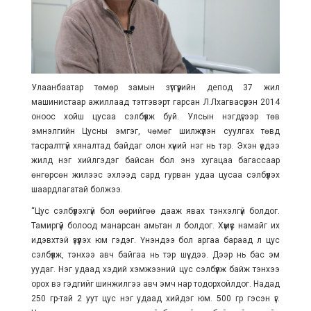
Улаанбаатар төмөр замын зүтгүүрийн депод 37 жил
машинистаар ажиллаад тэтгэвэрт гарсан Л.Лхагвасүрэн 2014
оноос хойш цусаа сэлбүүлж буй. Улсын нэгдүгээр төв
эмнэлгийн Цусны эмгэг, чөмөг шилжүүлэн суулгах төвд
тасралтгүй хяналтад байдаг олон хүний нэг нь тэр. Эхэн үедээ
жилд нэг хийлгэдэг байсан бол энэ хугацаа багассаар
өнгөрсөн жилээс эхлээд сард гурван удаа цусаа сэлбүүлэх
шаардлагатай болжээ.
“Цус сэлбүүлэхгүй бол өөрийгөө дааж явах тэнхэлгүй болдог.
Тамиргүй болоод манарсан амьтан л болдог. Хүмүүс намайг их
идэвхтэй үзүүлэх юм гэдэг. Үнэндээ бол аргаа бараад л цус
сэлбүүлж, тэнхээ авч байгаа нь тэр шүү дээ. Дээр нь бас эм
уудаг. Нэг удаад хэдий хэмжээний цус сэлбүүлж байж тэнхээ
орох вэ гэдгийг шинжилгээ авч эмч нар тодорхойлдог. Надад
250 гр-тай 2 уут цус нэг удаад хийдэг юм. 500 гр гэсэн үг.