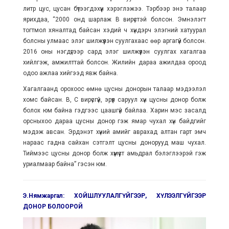
литр цус, цусан бүтээгдэхүүн хэрэглэжээ. Тэрбээр энэ талаар
ярихдаа, “2000 онд шарлаж В вирүстэй болсон. Эмнэлэгт
тогтмол хяналтад байсан хэдий ч хүндэрч элэгний хатуурал
болсны улмаас элэг шилжүүлэн суулгахаас өөр аргагүй болсон.
2016 оны нэгдүгээр сард элэг шилжүүлэн суулгах хагалгаа
хийлгэж, амжилттай болсон. Жилийн дараа ажилдаа ороод
одоо ажлаа хийгээд явж байна.
Хагалгаанд орохоос өмнө цусны донорын талаар мэдээлэл
хомс байсан. В, С вирүсгүй, эрүүл саруул хүн цусны донор болж
болох юм байна гэдгээс цаашгүй байлаа. Харин мэс засалд
орсныхоо дараа цусны донор гэж ямар чухал хүн байдгийг
мэдэж авсан. Эрдэнэт хүний амийг аврахад алтан гарт эмч
нараас гадна сайхан сэтгэлт цусны донорууд маш чухал.
Тиймээс цусны донор болж хүмүүст амьдрал бэлэглээрэй гэж
уриалмаар байна” гэсэн юм.
Э.Нямжаргал: ХОЙШЛУУЛАЛГҮЙГЭЭР, ХҮЛЭЭЛГҮЙГЭЭР
ДОНОР БОЛООРОЙ