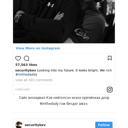
Сайн анзаарвал Кэв нийтэлсэн ихэнх зургийнхаа доор
#imthedady гэж бичдэг ажээ.