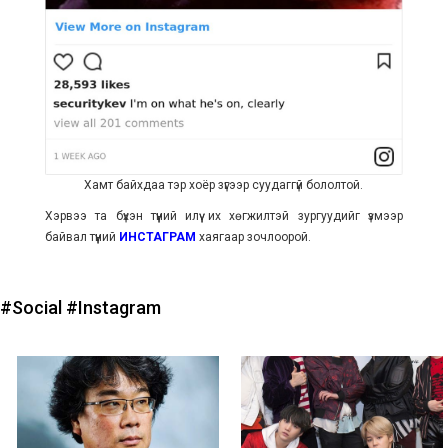
Хамт байхдаа тэр хоёр зүгээр суудаггүй бололтой.
Хэрвээ та бүхэн түүний илүү их хөгжилтэй зургуудийг үзмээр
байвал түүний
ИНСТАГРАМ
хаягаар зочлоорой.
#Social
#Instagram