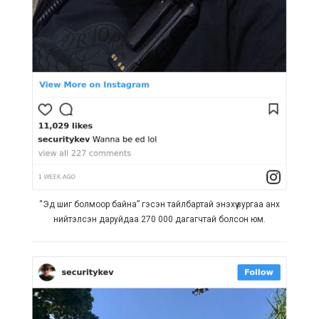
“Эд шиг болмоор байна” гэсэн тайлбартай энэхүү зургаа анх
нийтэлсэн даруйдаа 270 000 дагагчтай болсон юм.