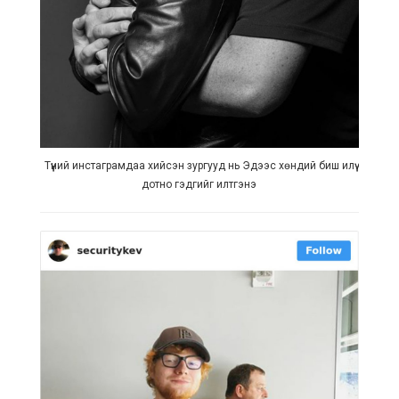
Түүний инстаграмдаа хийсэн зургууд нь Эдээс хөндий биш илүү
дотно гэдгийг илтгэнэ