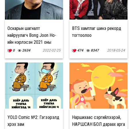
Оскарын шагналт
BTS хамтлаг шинэ рекорд
найруулагч Bong Joon Ho-
тогтоолоо
ийн нэрлэсэн 2021 оны
шилдэг киноны жагсаалт
0
2634
2022-02-25
474
8347
2018-05-24
YOLO Comic №2: Гэгээрэлд
Наршихаас сэргийлээрэй,
хүрэх зам
НАРШСАН БОЛ дараах арга