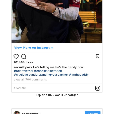
Тэр яг л түүний аав шиг байдаг