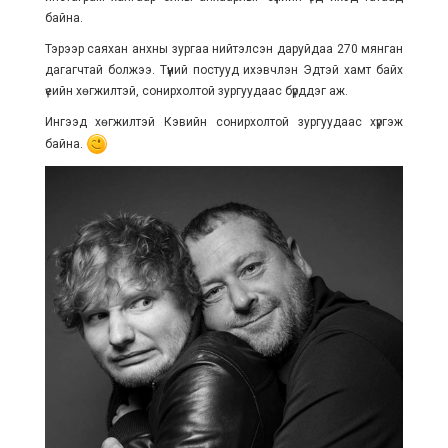
байна.
Тэрээр саяхан анхны зургаа нийтэлсэн даруйдаа 270 мянган
дагагчтай болжээ. Түүний постууд ихэвчлэн Эдтэй хамт байх
үеийн хөгжилтэй, сонирхолтой зургуудаас бүрддэг аж.
Ингээд хөгжилтэй Кэвийн сонирхолтой зургуудаас хүргэж
байна.