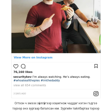
Огтхон ч эмээх зүйлгүйгээр хошигнож чаддаг нэгэн гэдгээ
тэрээр энэ зургаар баталсан юм. Зургийн тайлбартаа тэрээр