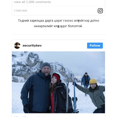
Тэдний харилцаа дарга цэрэг гэхээс илүүтэйгээр дотно
нөхөрлөлийг илүүд үздэг бололтой.