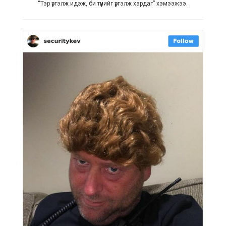
“Тэр үргэлж идэж, би түүнийг үргэлж хардаг” хэмээжээ.