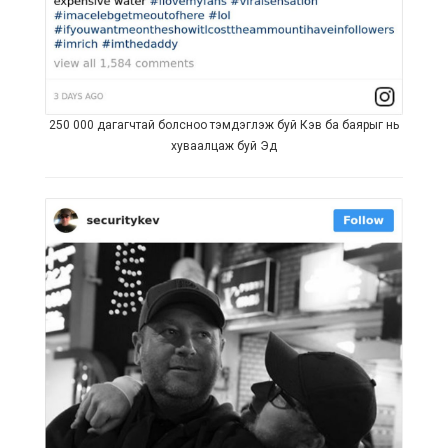
250 000 дагагчтай болсноо тэмдэглэж буй Кэв ба баярыг нь
хуваалцаж буй Эд