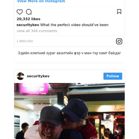
Эдийн клипний зураг авалтийн үеэр ч мөн тэр хамт байдаг