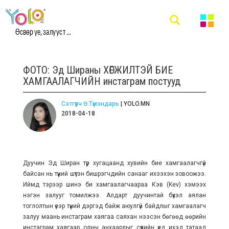
Өсвөр үе, залууст ...
ФОТО: Эд Шираны ХӨГЖИЛТЭЙ БИЕ
ХАМГААЛАГЧИЙН инстаграм постууд
Сэтгүүлч Ө.Түмэндарь
| YOLO.MN
2018-04-18
Дуучин Эд Ширан түр хугацаанд хувийн бие хамгаалагчгүй
байсан нь түүний шүтэн бишрэгчдийн санааг ихээхэн зовоожээ.
Иймд тэрээр шинэ би хамгаалагчаараа Кэв (Kev) хэмээх
нэгэн залууг томилжээ. Алдарт дуучинтай бүхэл аялан
тоглолтын үеэр түүний дэргэд байж аюулгүй байдлыг хамгаалагч
залуу маань инстаграм хаягаа саяхан нээсэн бөгөөд өөрийн
инстаграм хаягаар олны анхаарлыг сүүлийн үед ихэд татаад