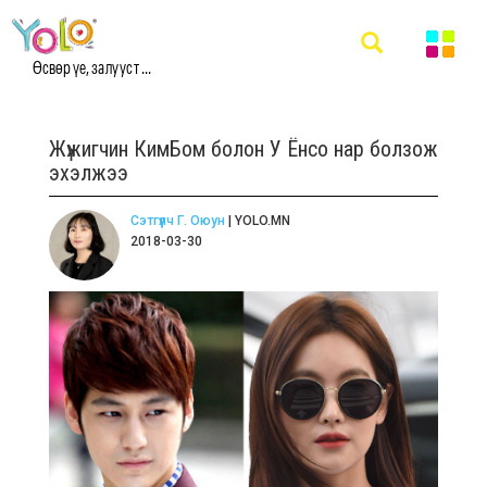
Өсвөр үе, залууст ...
Жүжигчин КимБом болон У Ёнсо нар болзож
эхэлжээ
Сэтгүүлч Г. Оюун
| YOLO.MN
2018-03-30