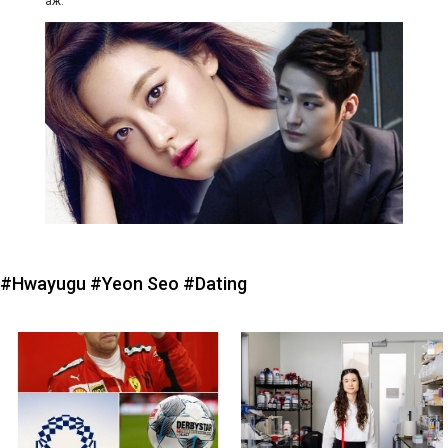
аж.
#Hwayugu
#Yeon Seo
#Dating