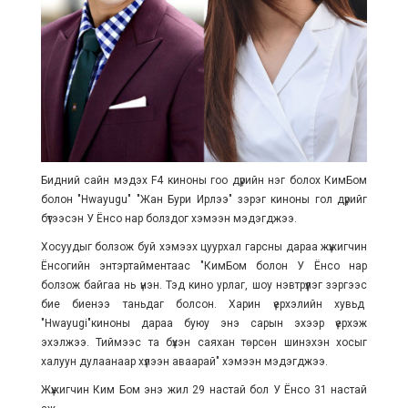
Бидний сайн мэдэх F4 киноны гоо дүрийн нэг болох КимБом
болон "Hwayugu" "Жан Бури Ирлээ" зэрэг киноны гол дүрийг
бүтээсэн У Ёнсо нар болздог хэмээн мэдэгджээ.
Хосуудыг болзож буй хэмээх цуурхал гарсны дараа жүжигчин
Ёнсогийн энтэртайментаас "КимБом болон У Ёнсо нар
болзож байгаа нь үнэн. Тэд кино урлаг, шоу нэвтрүүлэг зэргээс
бие биенээ таньдаг болсон. Харин үерхэлийн хувьд
"Hwayugi"киноны дараа буюу энэ сарын эхээр үерхэж
эхэлжээ. Тиймээс та бүхэн саяхан төрсөн шинэхэн хосыг
халуун дулаанаар хүлээн аваарай" хэмээн мэдэгджээ.
Жүжигчин Ким Бом энэ жил 29 настай бол У Ёнсо 31 настай