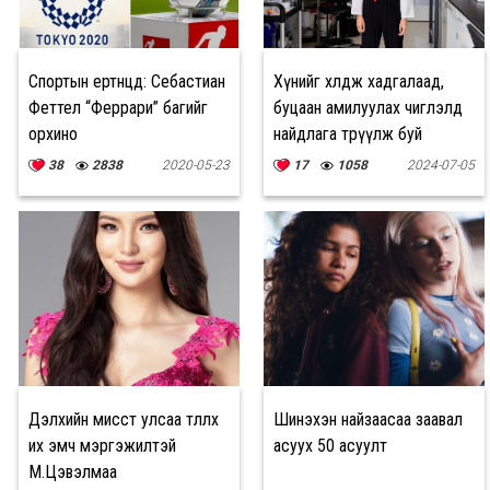
Спортын ертөнцөд: Себастиан
Хүнийг хөлдөөж хадгалаад,
Феттел “Феррари” багийг
буцаан амилуулах чиглэлд
орхино
найдлага төрүүлж буй
стартап
38
2838
2020-05-23
17
1058
2024-07-05
Дэлхийн мисст улсаа төлөөлөх
Шинэхэн найзаасаа заавал
их эмч мэргэжилтэй
асуух 50 асуулт
М.Цэвэлмаа