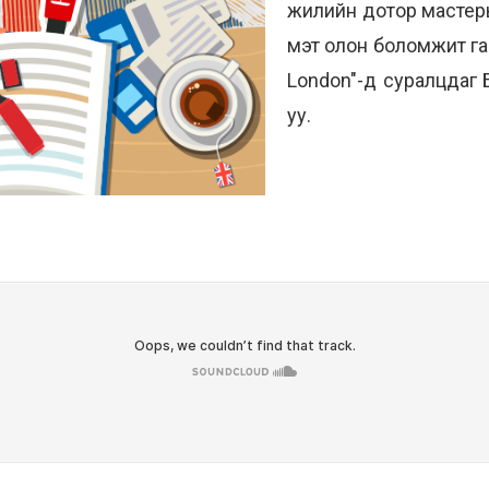
жилийн дотор мастер
мэт олон боломжит гар
London"-д суралцдаг 
уу.