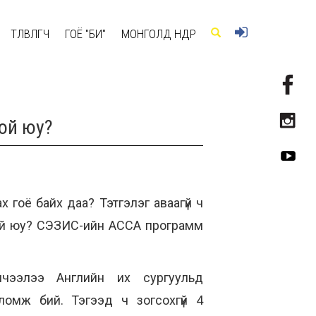
ТӨЛӨВЛӨГЧ
ГОЁ "БИ"
МОНГОЛД ӨНӨӨДӨР
той юу?
 гоё байх даа? Тэтгэлэг аваагүй ч
ой юу? СЭЗИС-ийн ACCA программ
ичээлээ Английн их сургуульд
боломж бий. Тэгээд ч зогсохгүй 4