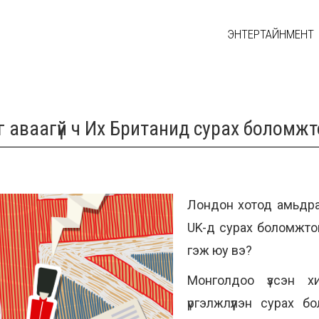
ЭНТЕРТАЙНМЕНТ
г аваагүй ч Их Британид сурах боломж
Лондон хотод амьдрах
UK-д сурах боломжт
гэж юу вэ?
Монголдоо үзсэн х
үргэлжлүүлэн сурах 