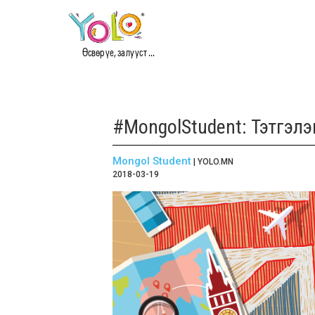
Өсвөр үе, залууст ...
#MongolStudent: Тэтгэлэ
Mongol Student
| YOLO.MN
2018-03-19