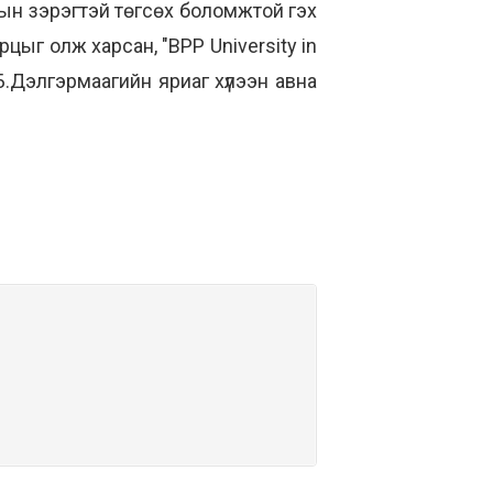
ын зэрэгтэй төгсөх боломжтой гэх
цыг олж харсан, "BPP University in
Б.Дэлгэрмаагийн яриаг хүлээн авна