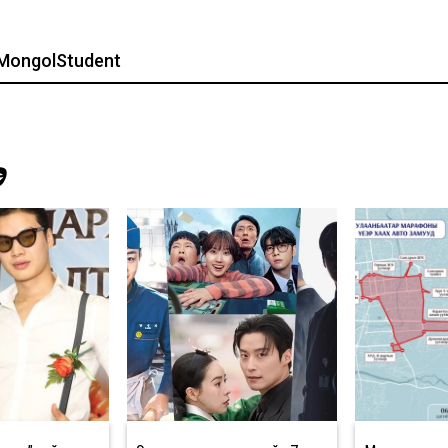
MongolStudent
Э