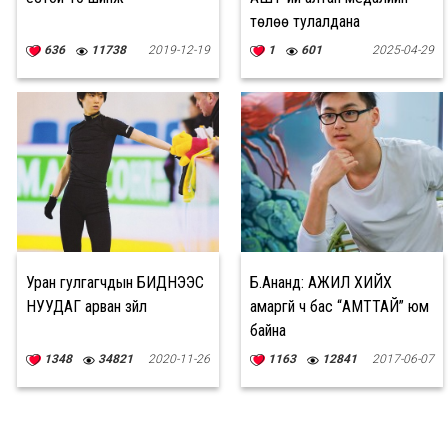
төлөө тулалдана
636
11738
2019-12-19
1
601
2025-04-29
Уран гулгагчдын БИДНЭЭС
Б.Ананд: АЖИЛ ХИЙХ
НУУДАГ арван зүйл
амаргүй ч бас “АМТТАЙ” юм
байна
1348
34821
2020-11-26
1163
12841
2017-06-07