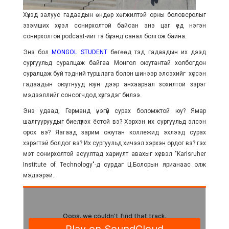
Хүүхэд залуус гадаадын өндөр хөгжилтэй орны боловсролыг
эзэмших хүсэл сонирхолтой байсан энэ цаг үед нэгэн
сонирхолтой podcast-ийг та бүхэнд санал болгож байна.
Энэ бол
MONGOL STUDENT
бөгөөд тэд гадаадын их дээд
сургуульд суралцаж байгаа Монгол оюутантай холбогдон
суралцаж буй тэдний туршлага болон шинээр элсэхийг хүссэн
гадаадын оюутнууд юун дээр анхаарвал зохилтой зэрэг
мэдээллийг сонсогчдод хүргэдэг билээ.
Энэ удаад, Германд үнэгүй сурах боломжтой юу? Ямар
шалгууруудыг биелүүлэх ёстой вэ? Хэрхэн их сургуульд элсэн
орох вэ? Яагаад зарим оюутан коллежид эхлээд сурах
хэрэгтэй болдог вэ? Их сургуульд хичээл хэрхэн ордог вэ? гэх
мэт сонирхолтой асуултад хариулт авахыг хүсвэл "Karlsruher
Institute of Technology"-д сурдаг Ц.Болорын ярианаас олж
мэдээрэй.