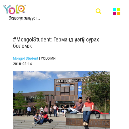
Өсвөр үе, залууст ...
#MongolStudent: Германд үнэгүй сурах
боломж
Mongol Student
| YOLO.MN
2018-03-14