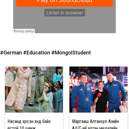
#German
#Education
#MongolStudent
Насанд хүрсэн хүнд байх
Маргааш Алтанзул Азийн
ёстой 10 шинж
АШТ-ий алтан медалийн