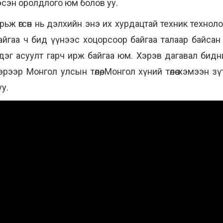
х гэсэн оролдлого юм болов уу.
рьж өгсөн нь дэлхийн энэ их хурдацтай техник техноло
айгаа ч бид үүнээс хоцорсоор байгаа талаар байсан ю
эг асуулт гарч ирж байгаа юм. Хэрэв дагавал бидний тө
эрээр Монгол улсын төлөө, Монгол хүний төлөө хэмээн
уу.