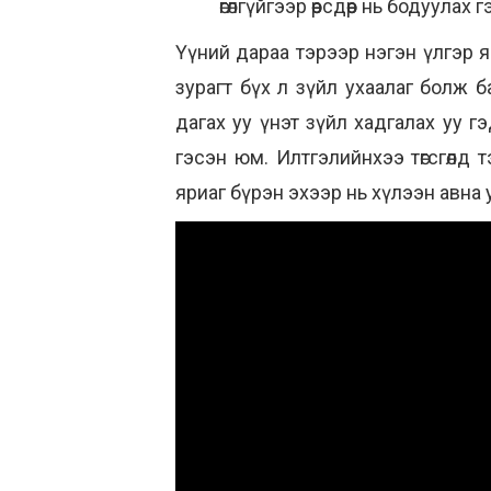
өгөлгүйгээр өөрсдөөр нь бодуула
Үүний дараа тэрээр нэгэн үлгэр я
зурагт бүх л зүйл ухаалаг болж б
дагах уу үнэт зүйл хадгалах уу гэд
гэсэн юм. Илтгэлийнхээ төгсгөлд т
яриаг бүрэн эхээр нь хүлээн авна 