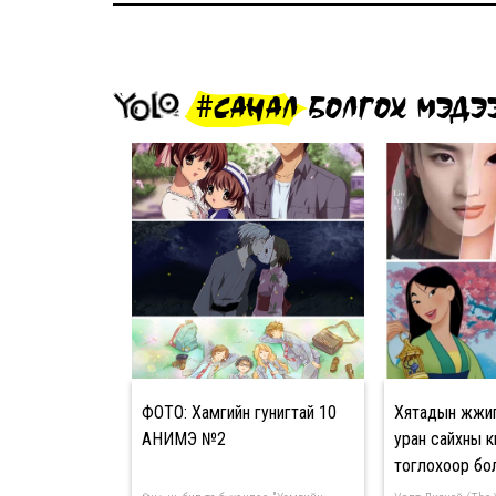
#САНАЛ БОЛГОХ МЭДЭ
ФОТО: Хамгийн гунигтай 10
Хятадын жүжи
АНИМЭ №2
уран сайхны 
тоглохоор б