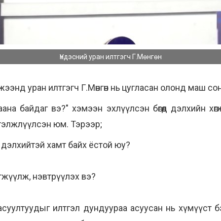
Үндэсний уран илтгэгч Г.Мөнгөн
ээнд уран илтгэгч Г.Мөнгөн нь цугласан олонд маш со
аана байдаг вэ?" хэмээн эхлүүлсэн бөгөөд дэлхийн х
гэлжлүүлсэн юм. Тэрээр;
 дэлхийтэй хамт байх ёстой юу?
гжүүлж, нэвтрүүлэх вэ?
 асуултуудыг илтгэл дундуураа асуусан нь хүмүүст 