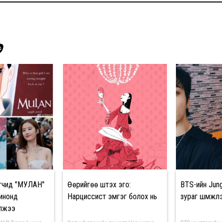
Э
гчид "МУЛАН"
Өөрийгөө шүтэх эго:
BTS-ийн Jun
кинонд
Нарциссист эмгэг болох нь
зураг шүүмжл
олжээ