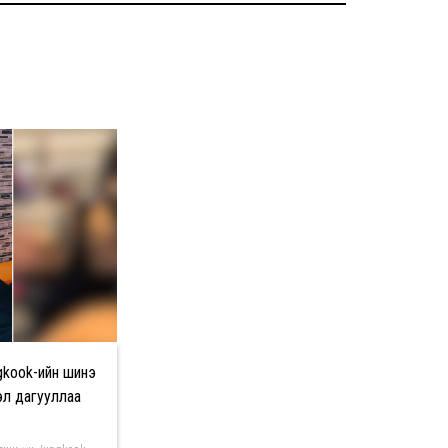
gkook-ийн шинэ
эл дагууллаа