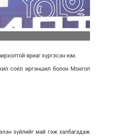
нирхолтой яриаг хүргэсэн юм.
өгжил соёл иргэншил болон Монгол
бэлэн зүйлийг май гэж халбагадаж