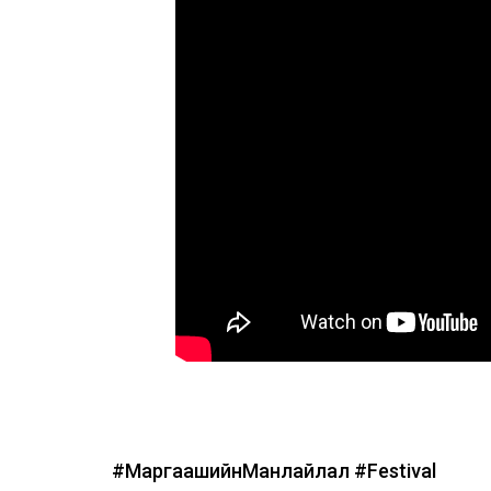
#МаргаашийнМанлайлал
#Festival