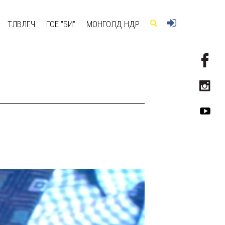
ТӨЛӨВЛӨГЧ
ГОЁ "БИ"
МОНГОЛД ӨНӨӨДӨР