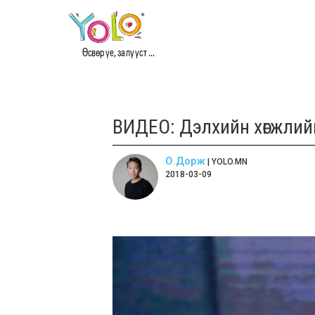
Өсвөр үе, залууст ...
ВИДЕО: Дэлхийн хөгжлийг
О.Дорж
| YOLO.MN
2018-03-09