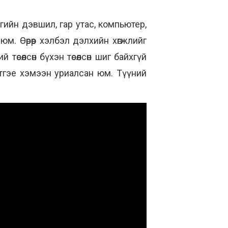
гийн дэвшил, гар утас, компьютер,
м. Өөрөөр хэлбэл дэлхийн хөгжлийг
сөөлсөн бүхэн төсөөлсөн шиг байхгүй
 зүтгэе хэмээн уриалсан юм. Түүний