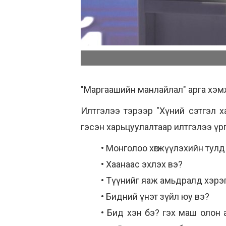
"Маргаашийн манлайлал" арга хэмж
Илтгэлээ тэрээр "Хүний сэтгэл х
гэсэн харьцуулалтаар илтгэлээ үр
• Монголоо хөгжүүлэхийн тулд
• Хаанаас эхлэх вэ?
• Tүүнийг яаж амьдралд хэрэ
• Бидний үнэт зүйл юу вэ?
• Бид хэн бэ? гэх маш олон