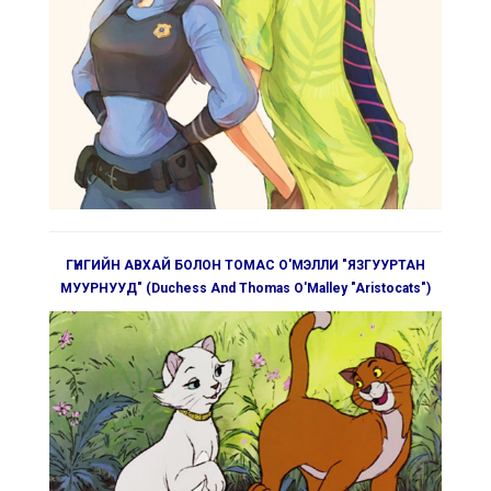
ГҮНГИЙН АВХАЙ БОЛОН ТОМАС О'МЭЛЛИ "ЯЗГУУРТАН
МУУРНУУД" (Duchess And Thomas O'Malley "Aristocats")