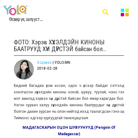
Өсвөр үе, залууст ...
ФОТО: Хэрэв ХҮҮХЭЛДЭЙН КИНОНЫ
БААТРУУД ХҮН ДҮРСТЭЙ байсан бол...
Э.Цовоо
| YOLO.MN
2018-02-28
Бидний багадаа үзэж өссөн, одоо ч үзсээр байдаг сэтгэлд
хоногшсон хүүхэлдэйн киноны нохой, шувуу, туулай, чоно гэх
мэт амьтад хэрвээ хүн дүрстэй байсан бол ямар харагдах бол.
Нэгэн зураач залуу хүүхэлдэйн киноны баатруудыг хүн дүрстэй
болгон дахин зурсан нь олон нийтэд ихэд таалагдсан гэнэ шүү.
Тиймээс эдгээр зургуудтай танилцацгаая.
МАДАГАСКАРЫН ОЦОН ШУВУУНУУД (Pengvin Of
Madagascar)