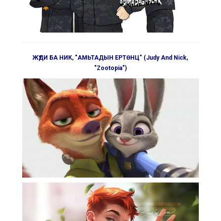
ЖҮДИ БА НИК, "АМЬТАДЫН ЕРТӨНЦ" (Judy And Nick,
"Zootopia")