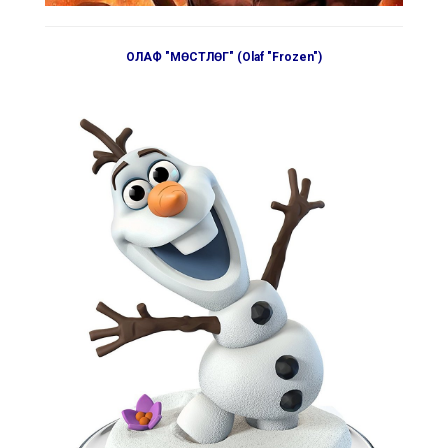
ОЛАФ "МӨСТЛӨГ" (Olaf "Frozen")