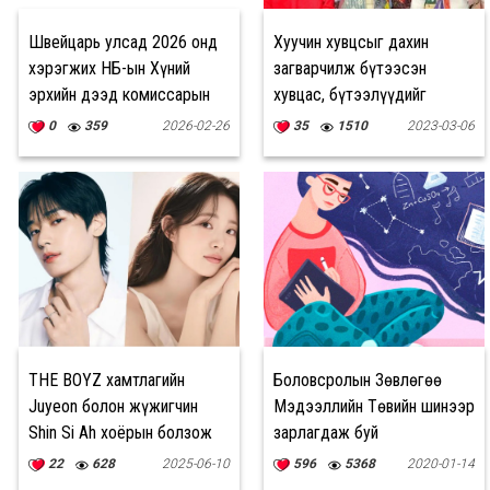
Швейцарь улсад 2026 онд
Хуучин хувцсыг дахин
хэрэгжих НҮБ-ын Хүний
загварчилж бүтээсэн
эрхийн дээд комиссарын
хувцас, бүтээлүүдийг
газрын хүмүүнлэгийн
танилцуулна
0
359
2026-02-26
35
1510
2023-03-06
сангийн тэтгэлэг
THE BOYZ хамтлагийн
Боловсролын Зөвлөгөө
Juyeon болон жүжигчин
Мэдээллийн Төвийн шинээр
Shin Si Ah хоёрын болзож
зарлагдаж буй
байгаа гэх цуурхлыг
хөтөлбөрүүд
22
628
2025-06-10
596
5368
2020-01-14
үгүйсгэлээ