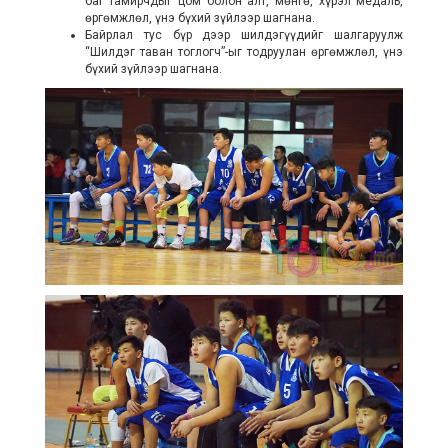
баг тамирчдыг цом болон алт, мөнгө, хүрэл медаль,
өргөмжлөл, үнэ бүхий зүйлээр шагнана.
Байрлал тус бүр дээр шилдэгүүдийг шалгаруулж
“Шилдэг таван тоглогч”-ыг тодруулан өргөмжлөл, үнэ
бүхий зүйлээр шагнана.