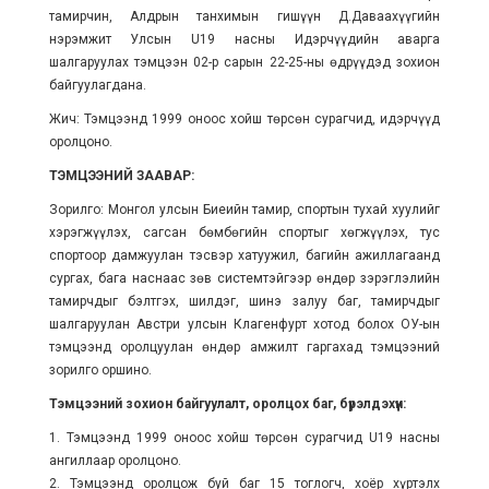
тамирчин, Алдрын танхимын гишүүн Д.Даваахүүгийн
нэрэмжит Улсын U19 насны Идэрчүүдийн аварга
шалгаруулах тэмцээн 02-р сарын 22-25-ны өдрүүдэд зохион
байгуулагдана.
Жич: Тэмцээнд 1999 оноос хойш төрсөн сурагчид, идэрчүүд
оролцоно.
ТЭМЦЭЭНИЙ ЗААВАР:
Зорилго: Монгол улсын Биеийн тамир, спортын тухай хуулийг
хэрэгжүүлэх, сагсан бөмбөгийн спортыг хөгжүүлэх, тус
спортоор дамжуулан тэсвэр хатуужил, багийн ажиллагаанд
сургах, бага наснаас зөв системтэйгээр өндөр зэрэглэлийн
тамирчдыг бэлтгэх, шилдэг, шинэ залуу баг, тамирчдыг
шалгаруулан Австри улсын Клагенфурт хотод болох ОУ-ын
тэмцээнд оролцуулан өндөр амжилт гаргахад тэмцээний
зорилго оршино.
Тэмцээний зохион байгуулалт, оролцох баг, бүрэлдэхүүн:
1. Тэмцээнд 1999 оноос хойш төрсөн сурагчид U19 насны
ангиллаар оролцоно.
2. Тэмцээнд оролцож буй баг 15 тоглогч, хоёр хүртэлх