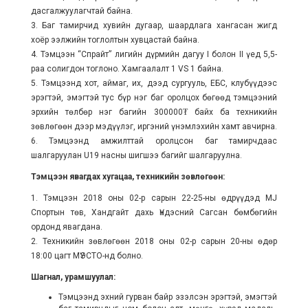
дасгалжуулагчтай байна.
3. Баг тамирчид хувийн дугаар, шаардлага хангасан жигд
хоёр ээлжийн тоглолтын хувцастай байна.
4. Тэмцээн “Спрайт” лигийн дүрмийн дагуу I болон II үед 5,5-
раа солигдон тоглоно. Хамгаалалт 1 VS 1 байна.
5. Тэмцээнд хот, аймаг, их, дээд сургууль, ЕБС, клубүүдээс
эрэгтэй, эмэгтэй тус бүр нэг баг оролцох бөгөөд тэмцээний
эрхийн төлбөр нэг багийн 300000₮ байх ба техникийн
зөвлөгөөн дээр мэдүүлэг, иргэний үнэмлэхийн хамт авчирна.
6. Тэмцээнд амжилттай оролцсон баг тамирчдаас
шалгаруулан U19 насны шигшээ багийг шалгаруулна.
Тэмцээн явагдах хугацаа, техникийн зөвлөгөөн:
1. Тэмцээн 2018 оны 02-р сарын 22-25-ны өдрүүдэд MJ
Спортын төв, Хандгайт дахь Үндэсний Сагсан бөмбөгийн
ордонд явагдана.
2. Техникийн зөвлөгөөн 2018 оны 02-р сарын 20-ны өдөр
18:00 цагт МҮЭСТО-нд болно.
Шагнал, урамшуулал:
Тэмцээнд эхний гурван байр эзэлсэн эрэгтэй, эмэгтэй