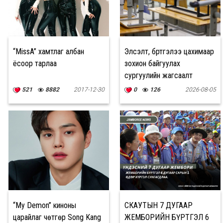
“MissA” хамтлаг албан
Элсэлт, бүртгэлээ цахимаар
ёсоор тарлаа
зохион байгуулах
сургуулийн жагсаалт
521
8882
2017-12-30
0
126
2026-08-05
“My Demon” киноны
СКАУТЫН 7 ДУГААР
царайлаг чөтгөр Song Kang
ЖЕМБОРИЙН БҮРТГЭЛ 6