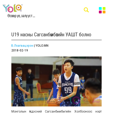
Өсвөр үе, залууст ...
U19 насны Сагсанбөмбөгийн УАШТ болно
Б.Лхагвацэрэн
| YOLO.MN
2018-02-19
Монголын Үндэсний Сагсанбөмбөгийн Холбооноос нэрт