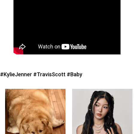
#KylieJenner
#TravisScott
#Baby