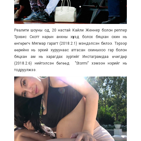
Реалити шоуны од, 20 настай Кайли Женнер болон реппер
Трэвис Скотт нарын анхны хүүхэд болох бяцхан охин нь
өнгөрөгч Мягмар гарагт (2018.2.1) мэндэлсэн билээ. Тэрээр
өөрийнх нь эрхий хуруунаас атгасан охиныхоо гар болон
бяцхан ам нь харагдах зургийг Инстаграмдаа өчигдөр
(2018.2.6) нийтэлсэн бөгөөд "Stormi" хэмээн нэрийг нь
тодруулжээ.