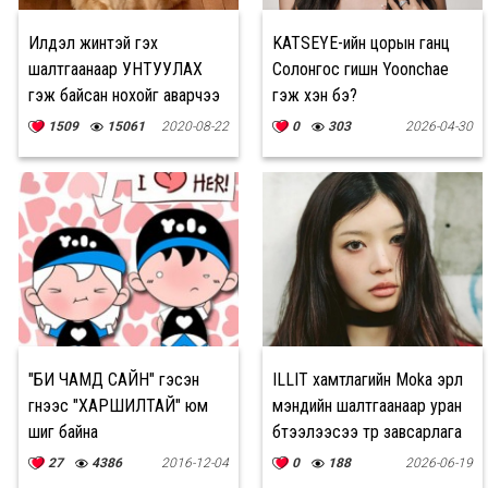
Илүүдэл жинтэй гэх
KATSEYE-ийн цорын ганц
шалтгаанаар УНТУУЛАХ
Солонгос гишүүн Yoonchae
гэж байсан нохойг аварчээ
гэж хэн бэ?
1509
15061
2020-08-22
0
303
2026-04-30
"БИ ЧАМД САЙН" гэсэн
ILLIT хамтлагийн Moka эрүүл
үгнээс "ХАРШИЛТАЙ" юм
мэндийн шалтгаанаар уран
шиг байна
бүтээлээсээ түр завсарлага
авахаар болжээ
27
4386
2016-12-04
0
188
2026-06-19