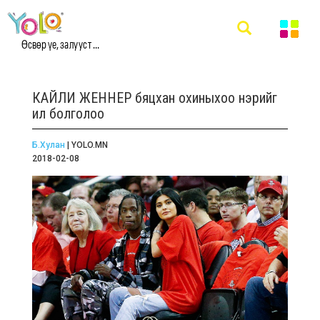
Өсвөр үе, залууст ...
КАЙЛИ ЖЕННЕР бяцхан охиныхоо нэрийг
ил болголоо
Б.Хулан
| YOLO.MN
2018-02-08