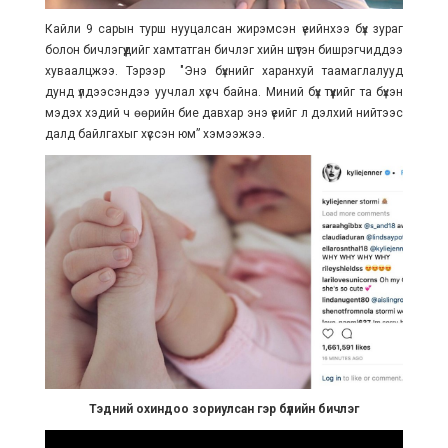
Кайли 9 сарын турш нууцалсан жирэмсэн үеийнхээ бүх зураг
болон бичлэгүүдийг хамтатган бичлэг хийн шүтэн бишрэгчиддээ
хуваалцжээ. Тэрээр "Энэ бүхнийг харанхуй таамаглалууд
дунд үлдээсэндээ уучлал хүсч байна. Миний бүх түүхийг та бүхэн
мэдэх хэдий ч өөрийн бие давхар энэ үеийг л дэлхий нийтээс
далд байлгахыг хүссэн юм” хэмээжээ.
Тэдний охиндоо зориулсан гэр бүлийн бичлэг