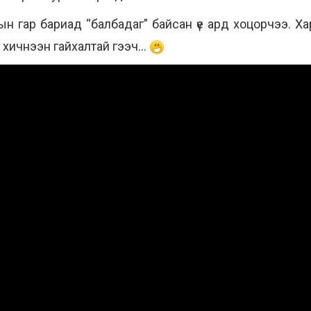
н гар бариад “балбадаг” байсан үе ард хоцорчээ. Х
 хичнээн гайхалтай гээч…