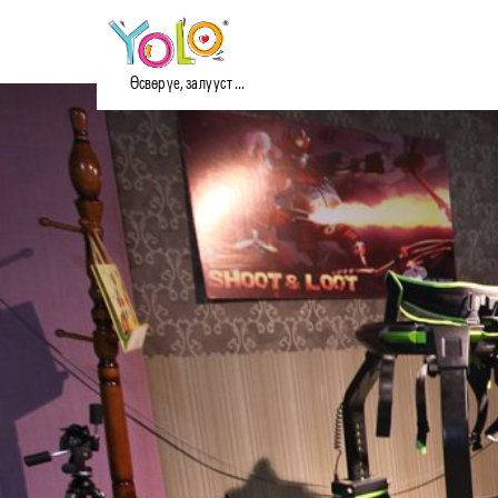
Өсвөр үе, залууст ...