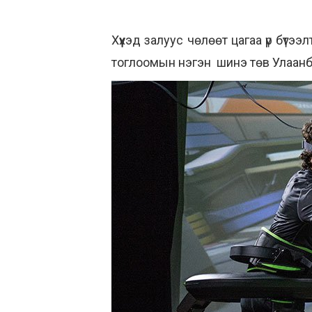
Хүүхэд залуус чөлөөт цагаа үр бүтэ
тоглоомын нэгэн шинэ төв Улаанба