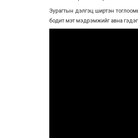
Зурагтын дэлгэц ширтэн тоглоомы
бодит мэт мэдрэмжийг авна гэдэг