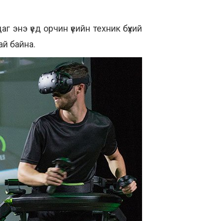
аг энэ үед орчин үеийн техник бүхий
ай байна.