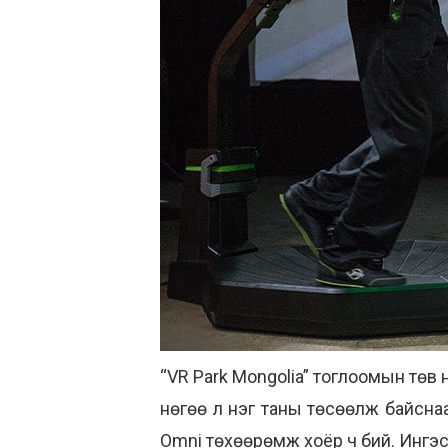
“VR Park Mongolia” тоглоомын төв 
нөгөө л нэг таны төсөөлж байснаас
Omni
төхөөрөмж хоёр ч бий. Ингэс