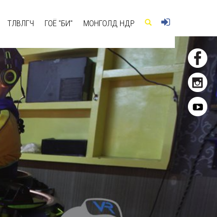
ТӨЛӨВЛӨГЧ
ГОЁ "БИ"
МОНГОЛД ӨНӨӨДӨР