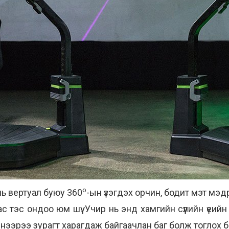
o
нь вертуал буюу 360
-ын үзэгдэх орчин, бодит мэт мэ
 тэс ондоо юм шүү. Учир нь энд хамгийн сүүлийн үеий
нээрээ зурагт харагдаж байгаачлан баг болж тоглох б