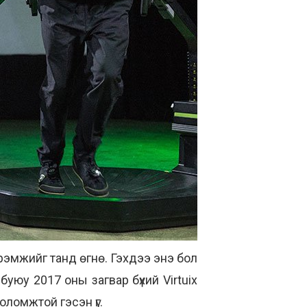
дрэмжийг танд өгнө. Гэхдээ энэ бол
н буюу 2017 оны загвар бүхий
Virtuix
оломжтой гэсэн үг.