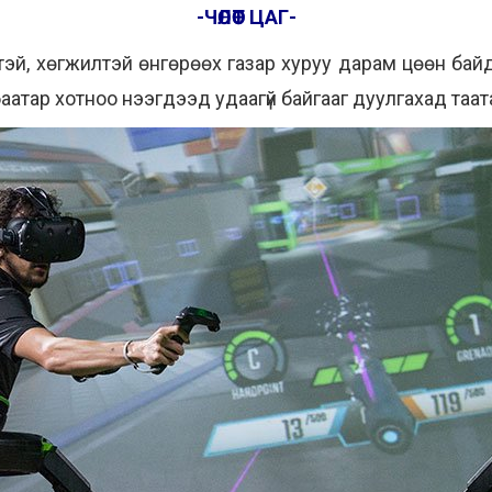
-ЧӨЛӨӨТ ЦАГ-
элтэй, хөгжилтэй өнгөрөөх газар хуруу дарам цөөн байд
атар хотноо нээгдээд удаагүй байгааг дуулгахад таат