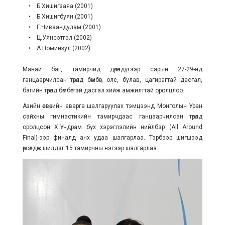
• Б.Хишигзаяа (2001)
• Б.Хишигбуян (2001)
• Г.Чиваандулам (2001)
• Ц.Уянсэтгэл (2002)
• А.Номинзул (2002)
Манай баг, тамирчид дөрөвдүгээр сарын 27-29-нд
ганцаарчилсан төрөлд бөмбөг, олс, булав, цагирагтай дасгал,
багийн төрөлд бөмбөгтэй дасгал хийж амжилттай оролцлоо.
Азийн өсвөрийн аварга шалгаруулах тэмцээнд Монголын Уран
сайхны гимнастикийн тамирчдаас ганцаарчилсан төрөлд
оролцсон Х.Ундрам бүх хэрэглэлийн нийлбэр (All Around
Final)-ээр финалд анх удаа шалгарлаа. Тэрбээр шигшээд
өрсөлдөж шилдэг 15 тамирчны нэгээр шалгарлаа.