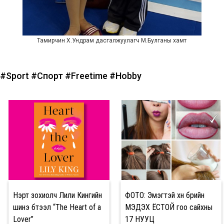
Тамирчин Х.Ундрам дасгалжуулагч М.Булганы хамт
#Sport
#Спорт
#Freetime
#Hobby
Нэрт зохиолч Лили Кингийн
ФОТО: Эмэгтэй хүн бүрийн
шинэ бүтээл “The Heart of a
МЭДЭХ ЁСТОЙ гоо сайхны
Lover”
17 НУУЦ