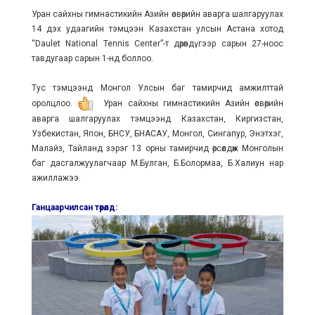
Уран сайхны гимнастикийн Азийн өсвөрийн аварга шалгаруулах
14 дэх удаагийн тэмцээн Казахстан улсын Астана хотод
“Daulet National Tennis Center”-т дөрөвдүгээр сарын 27-ноос
тавдугаар сарын 1-нд боллоо.
Тус тэмцээнд Монгол Улсын баг тамирчид амжилттай
оролцлоо.
Уран сайхны гимнастикийн Азийн өсвөрийн
аварга шалгаруулах тэмцээнд Казахстан, Киргизстан,
Узбекистан, Япон, БНСУ, БНАСАУ, Монгол, Сингапур, Энэтхэг,
Малайз, Тайланд зэрэг 13 орны тамирчид өрсөлдөж Монголын
баг дасгалжуулагчаар М.Булган, Б.Болормаа, Б.Халиун нар
ажиллажээ.
Ганцаарчилсан төрөлд: