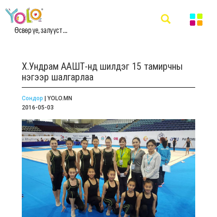
Өсвөр үе, залууст ...
Х.Ундрам ААШТ-нд шилдэг 15 тамирчны
нэгээр шалгарлаа
Сондор
| YOLO.MN
2016-05-03