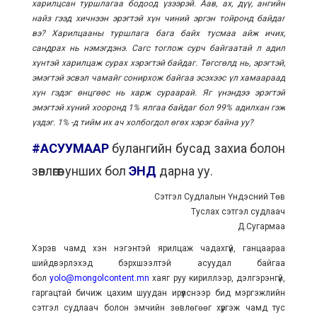
харилцсан туршлагаа бодоод үзээрэй. Аав, ах, дүү, ангийн
найз гээд хичнээн эрэгтэй хүн чиний эргэн тойронд байдаг
вэ? Харилцааны туршлага бага байх тусмаа айж ичих,
сандрах нь нэмэгдэнэ. Сагс тоглож сурч байгаатай л адил
хүнтэй харилцаж сурах хэрэгтэй байдаг. Төгсгөлд нь, эрэгтэй,
эмэгтэй эсвэл чамайг сонирхож байгаа эсэхээс үл хамаараад
хүн гэдэг өнцгөөс нь харж сураарай. Яг үнэндээ эрэгтэй
эмэгтэй хүний хооронд 1% ялгаа байдаг бол 99% адилхан гэж
үздэг. 1% -д тийм их ач холбогдол өгөх хэрэг байна уу?
#АСУУМААР
булангийн бусад захиа болон
зөвлөгөөг унших бол
ЭНД
дарна уу.
Сэтгэл Судлалын Үндэсний Төв
Туслах сэтгэл судлаач
Д.Сугармаа
Хэрэв чамд хэн нэгэнтэй ярилцаж чадахгүй, ганцаараа
шийдвэрлэхэд бэрхшээлтэй асуудал байгаа
бол
yolo@mongolcontent.mn
хаяг руу кириллээр, дэлгэрэнгүй,
гаргацтай бичиж цахим шуудан ирүүлснээр бид мэргэжлийн
сэтгэл судлаач болон эмчийн зөвлөгөөг хүргэж чамд тус