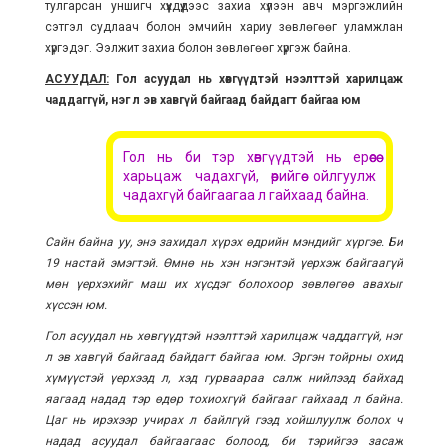
тулгарсан уншигч хүүхдүүдээс захиа хүлээн авч мэргэжлийн
сэтгэл судлаач болон эмчийн хариу зөвлөгөөг уламжлан
хүргэдэг. Ээлжит захиа болон зөвлөгөөг хүргэж байна.
АСУУДАЛ:
Гол асуудал нь хөвгүүдтэй нээлттэй харилцаж
чаддаггүй, нэг л эв хавгүй байгаад байдагт байгаа юм
Гол нь би тэр хөвгүүдтэй нь ерөөсөө
харьцаж чадахгүй, өөрийгөө ойлгуулж
чадахгүй байгаагаа л гайхаад байна.
Сайн байна уу, энэ захидал хүрэх өдрийн мэндийг хүргэе. Би
19 настай эмэгтэй. Өмнө нь хэн нэгэнтэй үерхэж байгаагүй
мөн үерхэхийг маш их хүсдэг болохоор зөвлөгөө авахыг
хүссэн юм.
Гол асуудал нь хөвгүүдтэй нээлттэй харилцаж чаддаггүй, нэг
л эв хавгүй байгаад байдагт байгаа юм. Эргэн тойрны охид
хүмүүстэй үерхээд л, хэд гурваараа салж нийлээд байхад
яагаад надад тэр өдөр тохиохгүй байгааг гайхаад л байна.
Цаг нь ирэхээр учирах л байлгүй гээд хойшлуулж болох ч
надад асуудал байгаагаас болоод, би тэрийгээ засаж