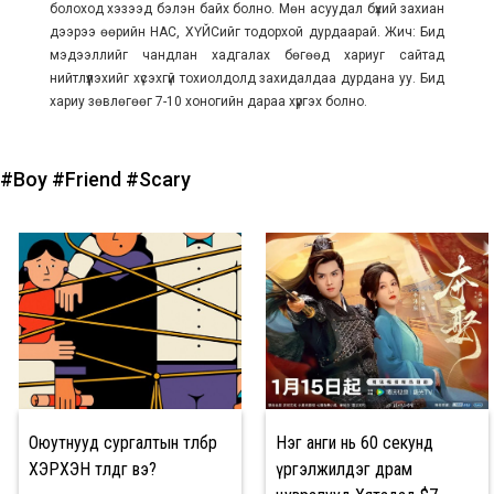
болоход хэзээд бэлэн байх болно. Мөн асуудал бүхий захиан
дээрээ өөрийн НАС, ХҮЙСийг тодорхой дурдаарай. Жич: Бид
мэдээллийг чандлан хадгалах бөгөөд хариуг сайтад
нийтлүүлэхийг хүсэхгүй тохиолдолд захидалдаа дурдана уу. Бид
хариу зөвлөгөөг 7-10 хоногийн дараа хүргэх болно.
#Boy
#Friend
#Scary
Оюутнууд сургалтын төлбөрөө
Нэг анги нь 60 секунд
ХЭРХЭН төлдөг вэ?
үргэлжилдэг драм