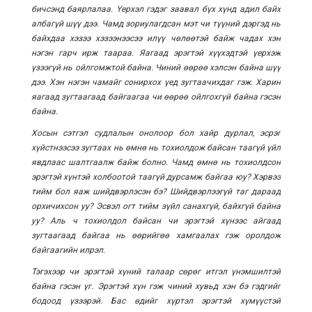
бичсэнд баярлалаа. Үерхэл гэдэг заавал бүх хүнд адил байх
албагүй шүү дээ. Чамд зориулагдсан мэт чи түүний дэргэд нь
байхдаа хэзээ хэзээнээсээ илүү чөлөөтэй байж чадах хэн
нэгэн гарч ирж таараа. Яагаад эрэгтэй хүүхэдтэй үерхэж
үзээгүй нь ойлгомжтой байна. Чиний өөрөө хэлсэн байна шүү
дээ. Хэн нэгэн чамайг сонирхох үед зугтаачихдаг гэж. Харин
яагаад зугтаагаад байгаагаа чи өөрөө ойлгохгүй байна гэсэн
байна.
Хосын сэтгэл судлалын онолоор бол хайр дурлал, эсрэг
хүйстнээсээ зугтаах нь өмнө нь тохиолдож байсан таагүй үйл
явдлаас шалтгаалж байж болно. Чамд өмнө нь тохиолдсон
эрэгтэй хүнтэй холбоотой таагүй дурсамж байгаа юу? Хэрвээ
тийм бол яаж шийдвэрлэсэн бэ? Шийдвэрлээгүй таг дараад
орхичихсон уу? Эсвэл огт тийм зүйл санахгүй, байхгүй байна
уу? Аль ч тохиолдол байсан чи эрэгтэй хүнээс айгаад
зугтаагаад байгаа нь өөрийгөө хамгаалах гэж оролдож
байгаагийн илрэл.
Тэгэхээр чи эрэгтэй хүний талаар сөрөг итгэл үнэмшилтэй
байна гэсэн үг. Эрэгтэй хүн гэж чиний хувьд хэн бэ гэдгийг
бодоод үзээрэй. Бас өдийг хүртэл эрэгтэй хүмүүстэй