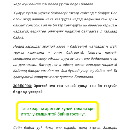
чадахгүй байгаа юм болов уу гэж бодох боллоо.
Хүмүүс хүнтэй үерхэж байгаагүй гэхээр гайхаад л байдаг. Бас
олон охид өөрийн найз хөвгүүдээ надад алдчихна гэж ярьж
байхыг сонссон. Гол нь би тэр хөвгүүдтэй нь ерөөсөө харьцаж
чадахгүй, өөрийгөө ойлгуулж чадахгүй байгаагаа л гайхаад
байна.
Надад харьцдаг эрэгтэй хэзээ ч байгаагүй, чатладаг ч үгүй,
үерхэх хэмжээнд ч очиж байгаагүй. Хөвгүүд намайг
сонирхоод эхлэхээр айгаад шууд зугтдаг, энэ байдалдаа ч ер
нь дасчихсан. Яагаад нэг л айсан, эсвэл харьцаж чадахгүй
байгаад байдаг юм бол оо. Энэ бүхний учир юу байна вэ? Та
дэлгэрэнгүй хариултыг өгж туслаач. Баярлалаа.
ЗӨВЛӨГӨӨ:
Эрэгтэй хүн гэж чиний хувьд хэн бэ гэдгийг
бодоод үзээрэй
Тэгэхээр чи эрэгтэй хүний талаар сөрөг
итгэл үнэмшилтэй байна гэсэн үг.
Сайн байна уу? Чамд энэ өдрийн мэнд хүргэе. Захидал