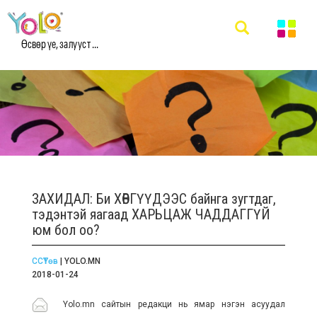
Өсвөр үе, залууст ...
ЗАХИДАЛ: Би ХӨВГҮҮДЭЭС байнга зугтдаг,
тэдэнтэй яагаад ХАРЬЦАЖ ЧАДДАГГҮЙ
юм бол оо?
ССҮТөв
| YOLO.MN
2018-01-24
Yolo.mn сайтын редакци нь ямар нэгэн асуудал