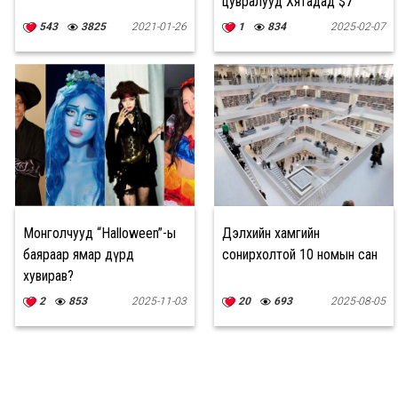
цувралууд Хятадад $7
тэрбумын зах зээл болжээ
543
3825
2021-01-26
1
834
2025-02-07
Монголчууд “Halloween”-ы
Дэлхийн хамгийн
баяраар ямар дүрд
сонирхолтой 10 номын сан
хувирав?
2
853
2025-11-03
20
693
2025-08-05