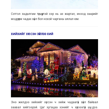
Сэтгэл хөдөлгөм түгшүүртэй хэр нь аз жаргал, инээд хөөрийг
мэдрүүлж чадах зүйл бол нохой чарганы аялал юм.
ХИЙХИЙГ ХҮССЭН ЗҮЙЛЭЭ ХИЙ
Энэ жилдээ хийхийг хүссэн ч хийж чадаагүй зүйл байвал
заавал хийгээрэй. Цаг хугацаа хэнийг ч хүлээхгүй шүү дээ.