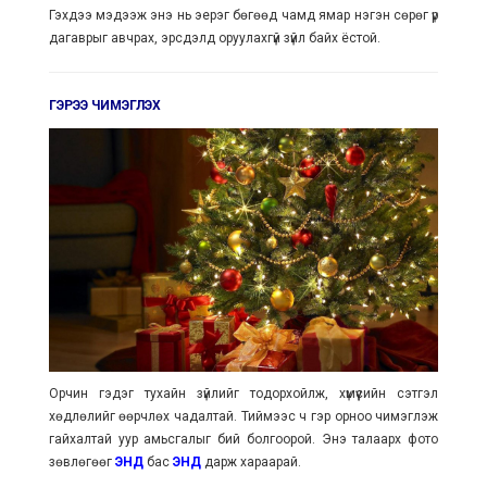
Гэхдээ мэдээж энэ нь эерэг бөгөөд чамд ямар нэгэн сөрөг үр
дагаврыг авчрах, эрсдэлд оруулахгүй зүйл байх ёстой.
ГЭРЭЭ ЧИМЭГЛЭХ
Орчин гэдэг тухайн зүйлийг тодорхойлж, хүмүүсийн сэтгэл
хөдлөлийг өөрчлөх чадалтай. Тиймээс ч гэр орноо чимэглэж
гайхалтай уур амьсгалыг бий болгоорой. Энэ талаарх фото
зөвлөгөөг
ЭНД
бас
ЭНД
дарж хараарай.