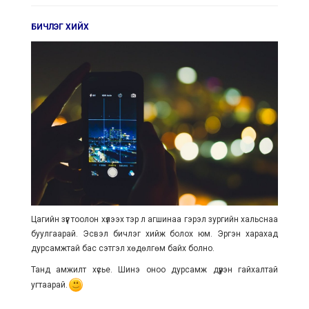
БИЧЛЭГ ХИЙХ
Цагийн зүүг тоолон хүлээх тэр л агшинаа гэрэл зургийн хальснаа
буулгаарай. Эсвэл бичлэг хийж болох юм. Эргэн харахад
дурсамжтай бас сэтгэл хөдөлгөм байх болно.
Танд амжилт хүсье. Шинэ оноо дурсамж дүүрэн гайхалтай
угтаарай.