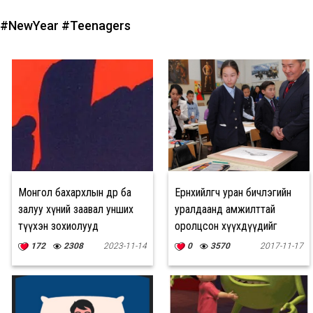
#NewYear
#Teenagers
Монгол бахархлын өдөр ба
Ерөнхийлөгч уран бичлэгийн
залуу хүний заавал унших
уралдаанд амжилттай
түүхэн зохиолууд
оролцсон хүүхдүүдийг
шагналаа
172
2308
2023-11-14
0
3570
2017-11-17