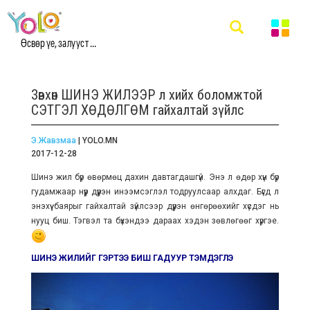
Өсвөр үе, залууст ...
Зөвхөн ШИНЭ ЖИЛЭЭР л хийх боломжтой
СЭТГЭЛ ХӨДӨЛГӨМ гайхалтай зүйлс
Э.Жавзмаа
| YOLO.MN
2017-12-28
Шинэ жил бүр өвөрмөц дахин давтагдашгүй. Энэ л өдөр хүн бүр
гудамжаар нүүр дүүрэн инээмсэглэл тодруулсаар алхдаг. Бүгд л
энэхүү баярыг гайхалтай зүйлсээр дүүрэн өнгөрөөхийг хүсдэг нь
нууц биш. Тэгвэл та бүхэндээ дараах хэдэн зөвлөгөөг хүргэе.
ШИНЭ ЖИЛИЙГ ГЭРТЭЭ БИШ ГАДУУР ТЭМДЭГЛЭ