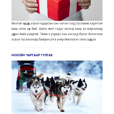
Өвчтэй хүүхдүүд эсвэл ядарсан хэн нэгэн гээд тусламж хэрэгтэй
маш олон хүн бий. Шинэ жил гэдэг инээд хөөр аз жаргалаар
дүүрэн байх учиртай. Тийм ч учраас хэн нэгэнд бэлэг бэлэглэж
эсвэл тусласнаар баярын утга учир биелэлээ олно шүү дээ.
НОХОЙН ЧАРГААР ГУЛГАХ