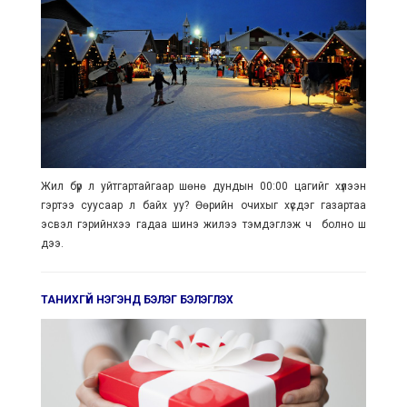
Жил бүр л уйтгартайгаар шөнө дундын 00:00 цагийг хүлээн
гэртээ суусаар л байх уу? Өөрийн очихыг хүсдэг газартаа
эсвэл гэрийнхээ гадаа шинэ жилээ тэмдэглэж ч болно шүү
дээ.
ТАНИХГҮЙ НЭГЭНД БЭЛЭГ БЭЛЭГЛЭХ