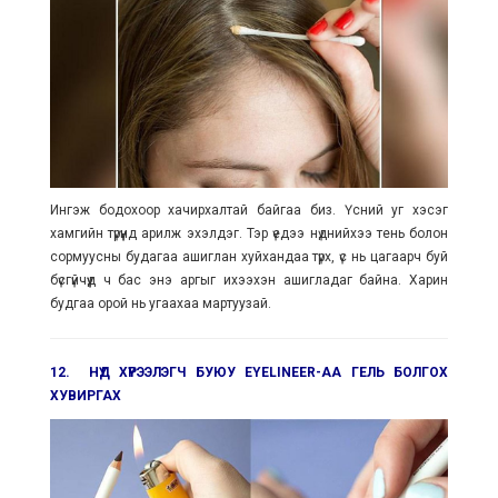
Ингэж бодохоор хачирхалтай байгаа биз. Үсний уг хэсэг
хамгийн түрүүнд арилж эхэлдэг. Тэр үедээ нүднийхээ тень болон
сормуусны будагаа ашиглан хуйхандаа түрх, үс нь цагаарч буй
бүсгүйчүүд ч бас энэ аргыг ихээхэн ашигладаг байна. Харин
будгаа орой нь угаахаа мартуузай.
12. НҮД ХҮРЭЭЛЭГЧ БУЮУ EYELINEER-АА ГЕЛЬ БОЛГОХ
ХУВИРГАХ