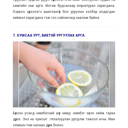
хамгийн зөв арга. Ингэж будсанаар илүү натурал харагдана.
Хэрвээ хүрээлэгч ашиглахгүй бол уруулын хэлбэр алдагдан
хиймэл харагдана гэж гоо сайханчид зөвлөж байна.
7. ХУМСАА УРТ, БИЕТЭЙ УРГУУЛАХ АРГА
Бүлээн усанд нимбэгний шүүс юмуу нимбэг зүсэн хийж гараа
дүрэх. Энэ нь хумсыг гялалзуулан ургуулж тэжээл өгнө. Мөн
оливын том халаан дүрж болно.