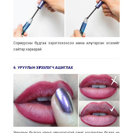
Сормуусны будгаа хэрэглэхээсээ өмнө илүү гарсан эсэхийг
сайтар хараарай.
6. УРУУЛЫН ХҮРЭЭЛЭГЧ АШИГЛАХ
Уруулын будгаа уруул хүрээлэгчтэй хамт хослуулан будах нь