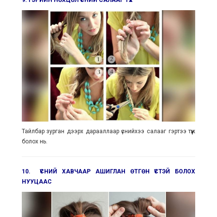
Тайлбар зурган дээрх дарааллаар үснийхээ салааг гэртээ түүж
болох нь.
10. ҮСНИЙ ХАВЧААР АШИГЛАН ӨТГӨН ҮСТЭЙ БОЛОХ
НУУЦААС