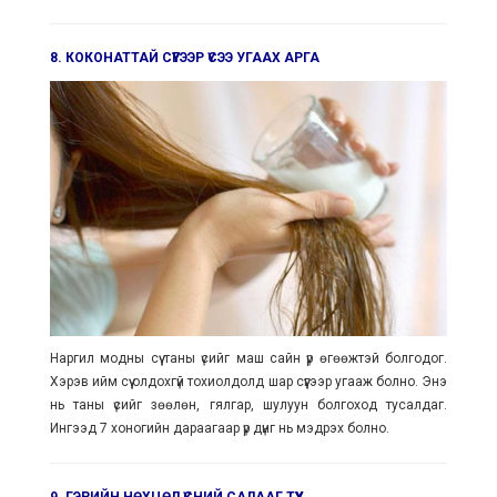
8. КОКОНАТТАЙ СҮҮГЭЭР ҮСЭЭ УГААХ АРГА
Наргил модны сүү таны үсийг маш сайн үр өгөөжтэй болгодог.
Хэрэв ийм сүү олдохгүй тохиолдолд шар сүүгээр угааж болно. Энэ
нь таны үсийг зөөлөн, гялгар, шулуун болгоход тусалдаг.
Ингээд 7 хоногийн дараагаар үр дүнг нь мэдрэх болно.
9. ГЭРИЙН НӨХЦӨЛ ҮСНИЙ САЛААГ ТҮҮХ