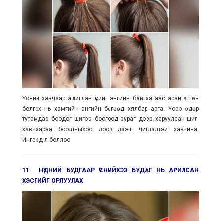
Үсний хавчаар ашиглан үсийг энгийн байгаагаас арай өтгөн
болгох нь хамгийн энгийн бөгөөд хялбар арга. Үсээ өдөр
тутамдаа боодог шигээ боогоод зураг дээр харуулсан шиг
хавчаараа боолтныхоо доор дээш чиглэлтэй хавчина.
Ингээд л боллоо.
11. НҮДНИЙ БУДГААР ҮСНИЙХЭЭ БУДАГ НЬ АРИЛСАН
ХЭСГИЙГ ОРЛУУЛАХ