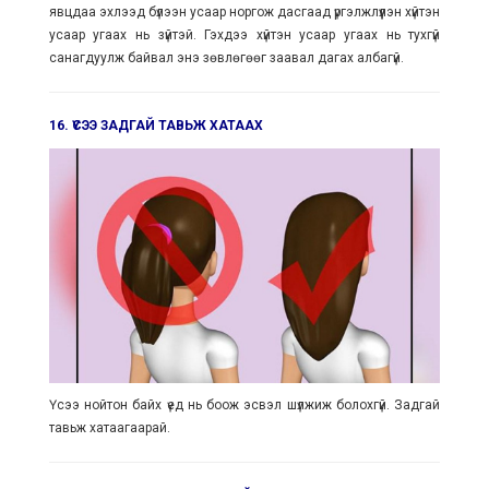
явцдаа эхлээд бүлээн усаар норгож дасгаад үргэлжлүүлэн хүйтэн
усаар угаах нь зүйтэй. Гэхдээ хүйтэн усаар угаах нь тухгүй
санагдуулж байвал энэ зөвлөгөөг заавал дагах албагүй.
16. ҮСЭЭ ЗАДГАЙ ТАВЬЖ ХАТААХ
Үсээ нойтон байх үед нь боож эсвэл шүлжиж болохгүй. Задгай
тавьж хатаагаарай.