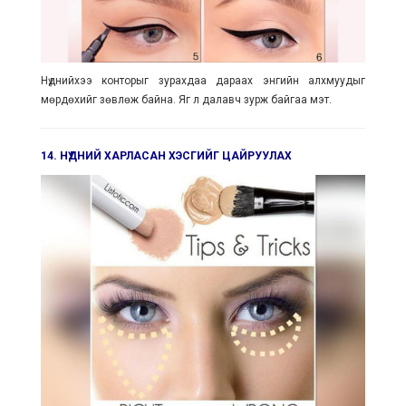
Нүднийхээ конторыг зурахдаа дараах энгийн алхмуудыг
мөрдөхийг зөвлөж байна. Яг л далавч зурж байгаа мэт.
14. НҮДНИЙ ХАРЛАСАН ХЭСГИЙГ ЦАЙРУУЛАХ