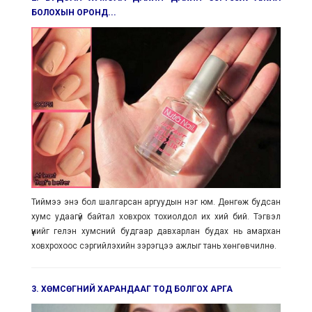
БОЛОХЫН ОРОНД...
Тиймээ энэ бол шалгарсан аргуудын нэг юм. Дөнгөж будсан
хумс удаагүй байтал ховхрох тохиолдол их хий бий. Тэгвэл
үүнийг гелэн хумсний будгаар давхарлан будах нь амархан
ховхрохоос сэргийлэхийн зэрэгцээ ажлыг тань хөнгөвчилнө.
3. ХӨМСӨГНИЙ ХАРАНДААГ ТОД БОЛГОХ АРГА