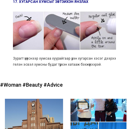
17. ХУГАРСАН ХУМСЫГ ЭВТЭЙХЭН ЯНЗЛАХ
Зурагт үзүүлснээр хумсаа хуурайгаар үрэн хугарсан хэсэг дээрээ
гелэн эсвэл хумсны будаг түрхэн хатааж бэхжүүлээрэй.
#Woman
#Beauty
#Advice