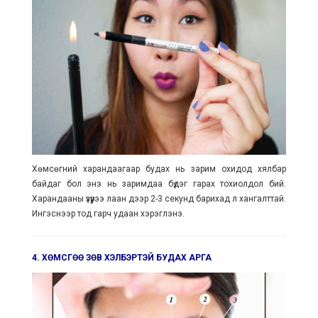
Хөмсөгний харандаагаар будах нь зарим охидод хялбар
байдаг бол энэ нь заримдаа бүдэг гарах тохиолдол бий.
Харандааны үзүүрээ лаан дээр 2-3 секунд барихад л хангалттай.
Ингэснээр тод гарч удаан хэрэглэнэ.
4. ХӨМСГӨӨ ЗӨВ ХЭЛБЭРТЭЙ БУДАХ АРГА