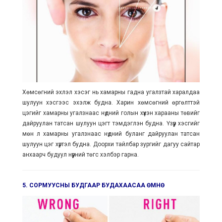
Хөмсөгний эхлэл хэсэг нь хамарны гадна угалзтай харалдаа
шулуун хэсгээс эхэлж будна. Харин хөмсөгний өргөлттэй
цэгийг хамарны угалзнаас нүдний голын хүүхэн харааны төвийг
дайруулан татсан шулуун цэгт тэмдэглэн будна. Үзүүр хэсгийг
мөн л хамарны угалзнаас нүдний буланг дайруулан татсан
шулуун цэг хүртэл будна. Доорхи тайлбар зургийг дагуу сайтар
анхаарч будуул нүүрний төгс хэлбэр гарна.
5. СОРМУУСНЫ БУДГААР БУДАХААСАА ӨМНӨ