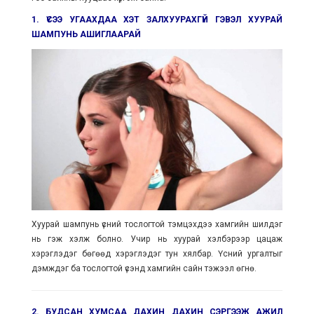
1. ҮСЭЭ УГААХДАА ХЭТ ЗАЛХУУРАХГҮЙ ГЭВЭЛ ХУУРАЙ
ШАМПУНЬ АШИГЛААРАЙ
Хуурай шампунь үсний тослогтой тэмцэхдээ хамгийн шилдэг
нь гэж хэлж болно. Учир нь хуурай хэлбэрээр цацаж
хэрэглэдэг бөгөөд хэрэглэдэг тун хялбар. Үсний ургалтыг
дэмждэг ба тослогтой үсэнд хамгийн сайн тэжээл өгнө.
2. БУДСАН ХУМСАА ДАХИН ДАХИН СЭРГЭЭЖ АЖИЛ