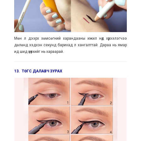
Мөн л дээрх хөмсөгний харандааны ижил нүд хүрээлэгчээ
дөлөнд хэдхэн секунд барихад л хангалттай. Дараа нь ямар
ид шид үзүүлхийг нь хараарай.
13. ТӨГС ДАЛАВЧ ЗУРАХ