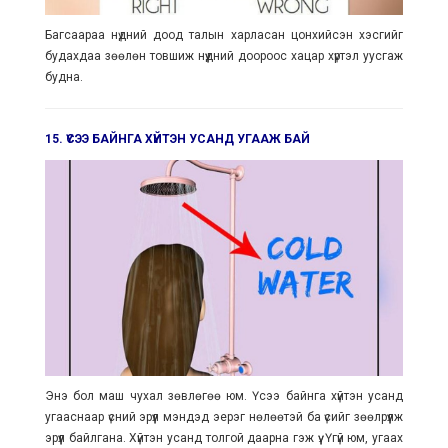
Багсаараа нүдний доод талын харласан цонхийсэн хэсгийг
будахдаа зөөлөн товшиж нүүдний доороос хацар хүртэл уусгаж
будна.
15. ҮСЭЭ БАЙНГА ХҮЙТЭН УСАНД УГААЖ БАЙ
Энэ бол маш чухал зөвлөгөө юм. Үсээ байнга хүйтэн усанд
угааснаар үсний эрүүл мэндэд эерэг нөлөөтэй ба үсийг зөөлрүүлж
эрүүл байлгана. Хүйтэн усанд толгой даарна гэж үү. Үгүй юм, угаах