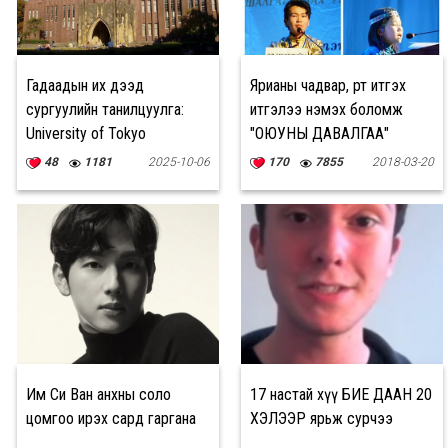
Гадаадын их дээд
Ярианы чадвар, өөртөө итгэх
сургуулийн танилцуулга:
итгэлээ нэмэх боломж
University of Tokyo
"ОЮУНЫ ДАВАЛГАА"
48
1181
2025-10-06
170
7855
2018-03-20
Им Си Ван анхны соло
17 настай хүү БИЕ ДААН 20
цомгоо ирэх сард гаргана
ХЭЛЭЭР ярьж сурчээ