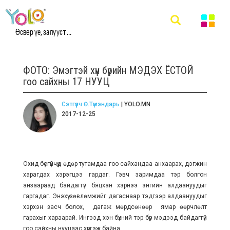
Өсвөр үе, залууст ...
ФОТО: Эмэгтэй хүн бүрийн МЭДЭХ ЁСТОЙ
гоо сайхны 17 НУУЦ
Сэтгүүлч Ө.Түмэндарь
| YOLO.MN
2017-12-25
Охид бүсгүйчүүд өдөр тутамдаа гоо сайхандаа анхаарах, дэгжин
харагдах хэрэгцээ гардаг. Гэвч заримдаа тэр болгон
анзаараад байдаггүй бяцхан хэрнээ энгийн алдаануудыг
гаргадаг. Энэхүү зөвлөмжийг дагаснаар тэдгээр алдаануудыг
хэрхэн засч болох, дагаж мөрдсөнөөр ямар өөрчлөлт
гарахыг хараарай. Ингээд хэн бүхний тэр бүр мэдээд байдаггүй
гоо сайхны нууцаас хүргэж байна.