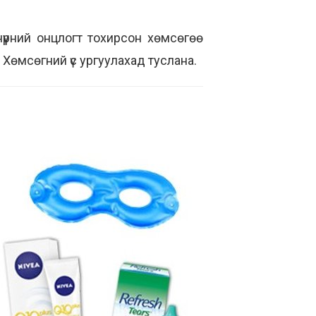
нүүрний онцлогт тохирсон хөмсөгөө
 Хөмсөгний үс ургуулахад туслана.