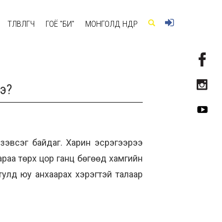
ТӨЛӨВЛӨГЧ
ГОЁ "БИ"
МОНГОЛД ӨНӨӨДӨР
вэ?
эг зэвсэг байдаг. Харин эсрэгээрээ
лиараа төрх цор ганц бөгөөд хамгийн
 тулд юу анхаарах хэрэгтэй талаар