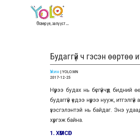
Өсвөр үе, залууст ...
Будаггүй ч гэсэн өөртөө 
Үжин
| YOLO.MN
2017-12-25
Нүүрээ будах нь бүсгүйчүүд бидний
будаггүй үедээ нүүрээ нууж, итгэлг
үзэсгэлэнтэй нь байдаг. Энэ удаа
хүргэж байна.
1. ХӨМСӨГ