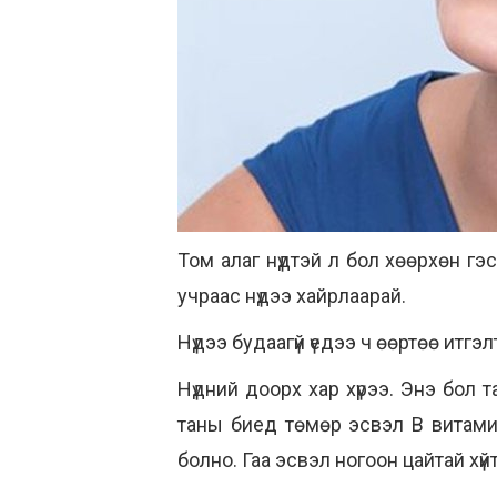
Том алаг нүдтэй л бол хөөрхөн гэс
учраас нүдээ хайрлаарай.
Нүдээ будаагүй үедээ ч өөртөө итгэ
Нүдний доорх хар хүрээ. Энэ бол 
таны биед төмөр эсвэл В витами
болно. Гаа эсвэл ногоон цайтай хүйт