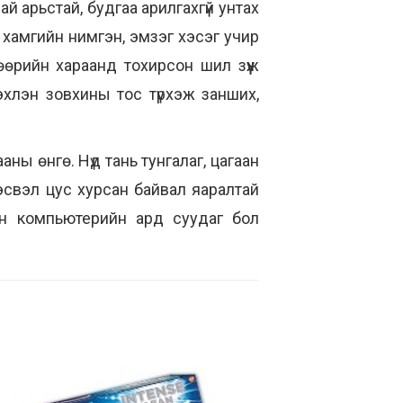
ай арьстай, будгаа арилгахгүй унтах
ий хамгийн нимгэн, эмзэг хэсэг учир
өөрийн хараанд тохирсон шил зүүж
эхлэн зовхины тос түрхэж занших,
аны өнгө. Нүд тань тунгалаг, цагаан
 эсвэл цус хурсан байвал яаралтай
н компьютерийн ард суудаг бол