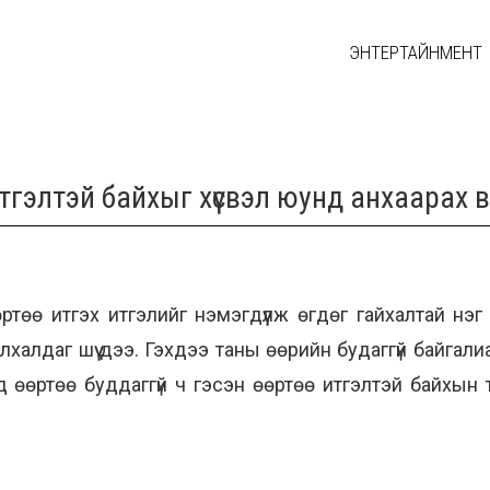
ЭНТЕРТАЙНМЕНТ
итгэлтэй байхыг хүсвэл юунд анхаарах 
 өөртөө итгэх итгэлийг нэмэгдүүлж өгдөг гайхалтай н
үй алхалдаг шүү дээ. Гэхдээ таны өөрийн будаггүй байга
д өөртөө буддаггүй ч гэсэн өөртөө итгэлтэй байхын