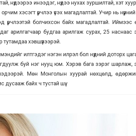
утай, нүдээрээ инээдэг, нүдээ нухах зуршилтай, хэт хуур
орчим хэсэгт үрчлээ үүсэх магадлалтай. Учир нь нүүрн
эд үрчлээтэй болчихсон байх магадлалтай. Иймээс 
аг арилгагчаар будгаа арилгаж сурах, 25 наснаас 
р тутамдаа хэвшүүлээрэй.
 мэндийг илтгэдэг нэгэн илрэл бол нүдний доторх цага
арагдуулж буй нэг нууц юм. Хэрэв бага зэрэг шарлаж,
мэдээрэй. Мөн Монголын хуурай нөхцөлд, өдөржи
 дусааж байх ч тустай шүү.