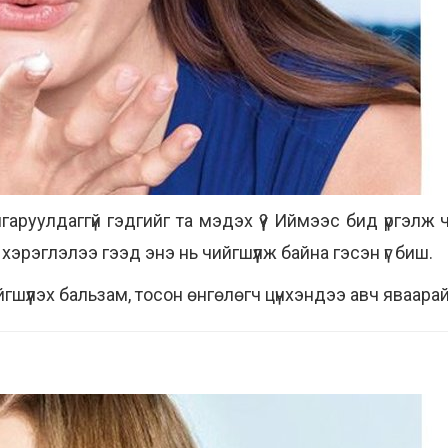
аруулдаггүй гэдгийг та мэдэх үү? Иймээс бид үргэлж 
хэрэглэлээ гээд энэ нь чийгшүүлж байна гэсэн үг биш.
шүүлэх бальзам, тосон өнгөлөгч цүнхэндээ авч яваарай