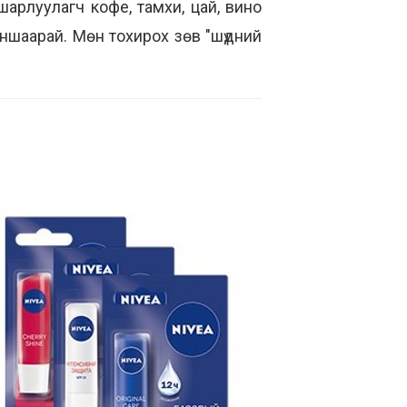
арлуулагч кофе, тамхи, цай, вино
заншаарай. Мөн тохирох зөв "шүдний