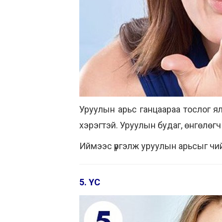
Уруулын арьс ганцаараа тослог ялг
хэрэгтэй. Уруулын будаг, өнгөлөгч 
Иймээс үргэлж уруулын арьсыг чийг
5. ҮС