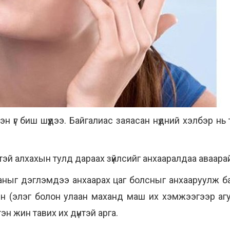
эн үг биш шүүдээ. Байгалиас заяасан нүдний хэлбэр нь
лтэй алхахын тулд дараах зүйлсийг анхааралдаа аваара
таныг дэглэмдээ анхаарах цаг болсныг анхааруулж ба
н (элэг болон улаан маханд маш их хэмжээгээр аг
эн жин тавих их дүнтэй арга.