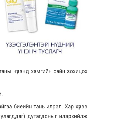
 таны нүүрэнд хамгийн сайн зохицох
й.
йгаа биеийн тань илрэл. Хар хүрээ
уулагддаг) дутагдсныг илэрхийлж