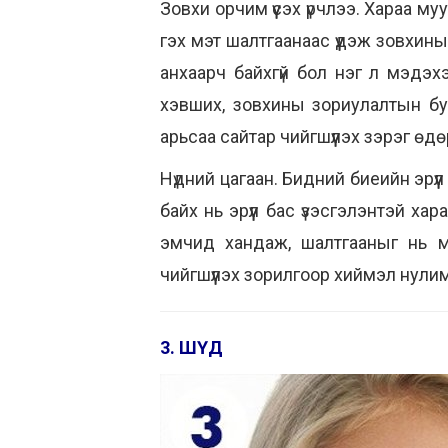
Зовхи орчим үүсэх үрчлээ. Хараа му
гэх мэт шалтгаанаас үүдэж зовхины 
анхаарч байхгүй бол нэг л мэдэх
хэвших, зовхины зориулалтын буд
арьсаа сайтар чийгшүүлэх зэрэг өдө
Нүдний цагаан. Бидний биеийн эрүүл
байх нь эрүүл бас үзэсгэлэнтэй х
эмчид хандаж, шалтгааныг нь 
чийгшүүлэх зорилгоор хиймэл нулимс
3. ШҮД