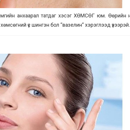
 хамгийн анхаарал татдаг хэсэг ХӨМСӨГ юм. Өөрийн 
 хөмсөгний үс шингэн бол “вазелин” хэрэглээд үзээрэй.