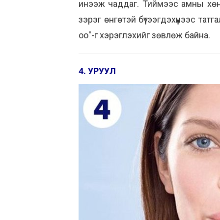
инээж чаддаг. Тиймээс амны хөнд
зэрэг өнгөтэй бүтээгдэхүүнээс тат
оо"-г хэрэглэхийг зөвлөж байна.
4. УРУУЛ