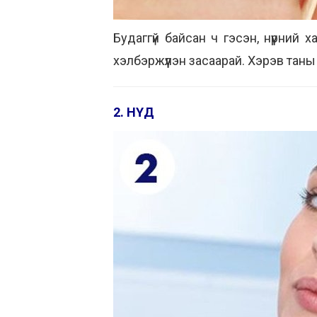
Будаггүй байсан ч гэсэн, нүүрний
хэлбэржүүлэн засаарай. Хэрэв таны
2. НҮД