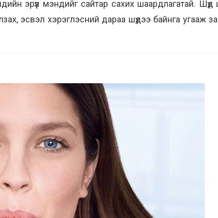
ийн эрүүл мэндийг сайтар сахих шаардлагатай. Шүд ш
галзах, эсвэл хэрэглэсний дараа шүдээ байнга угааж 