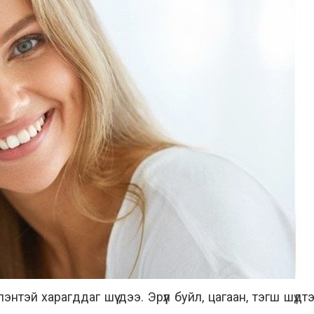
нтэй харагддаг шүү дээ. Эрүүл буйл, цагаан, тэгш шүдтэй