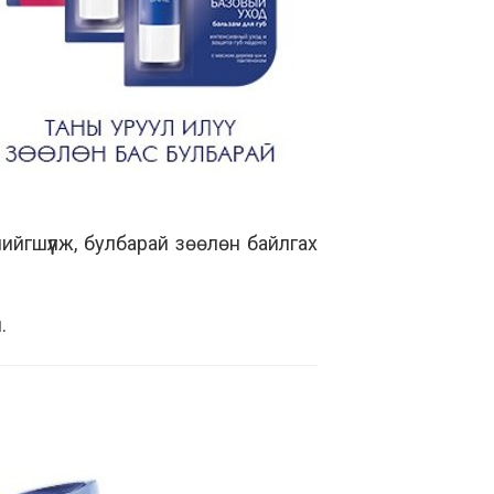
чийгшүүлж, булбарай зөөлөн байлгах
.