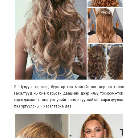
2. Шулуун, хөвсгөр, буржгар хэв маягийг нэг дор нэгтгэсэн
засалтууд нь бие барьсан даашинз дээр илүү тохиромжтой
харагдахаас гадна урт үсийг тань илүү сайхан харагдуулна.
Үсээ ургуулсны ч хэрэг гарна даа...