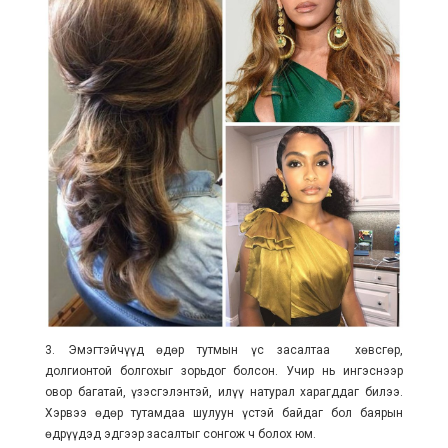
3. Эмэгтэйчүүд өдөр тутмын үс засалтаа хөвсгөр,
долгионтой болгохыг зорьдог болсон. Учир нь ингэснээр
овор багатай, үзэсгэлэнтэй, илүү натурал харагддаг билээ.
Хэрвээ өдөр тутамдаа шулуун үстэй байдаг бол баярын
өдрүүдэд эдгээр засалтыг сонгож ч болох юм.