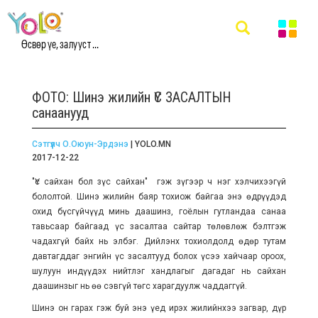
Өсвөр үе, залууст ...
ФОТО: Шинэ жилийн ҮС ЗАСАЛТЫН
санаанууд
Сэтгүүлч О.Оюун-Эрдэнэ
| YOLO.MN
2017-12-22
"Үс сайхан бол зүс сайхан" гэж зүгээр ч нэг хэлчихээгүй
бололтой. Шинэ жилийн баяр тохиож байгаа энэ өдрүүдэд
охид бүсгүйчүүд минь даашинз, гоёлын гутландаа санаа
тавьсаар байгаад үс засалтаа сайтар төлөвлөж бэлтгэж
чадахгүй байх нь элбэг. Дийлэнх тохиолдолд өдөр тутам
давтагддаг энгийн үс засалтууд болох үсээ хайчаар ороох,
шулуун индүүдэх нийтлэг хандлагыг дагадаг нь сайхан
даашинзыг нь өө сэвгүй төгс харагдуулж чаддаггүй.
Шинэ он гарах гэж буй энэ үед ирэх жилийнхээ загвар, дүр