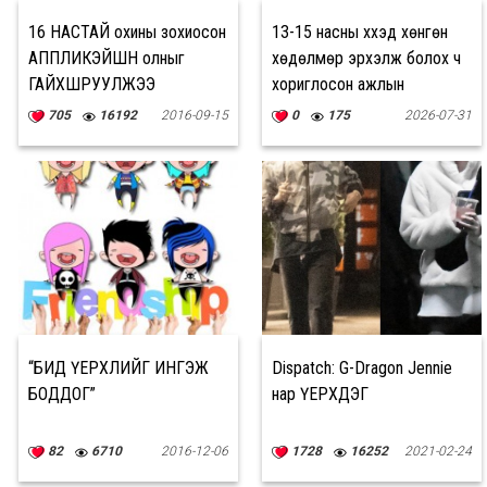
16 НАСТАЙ охины зохиосон
13-15 насны хүүхэд хөнгөн
АППЛИКЭЙШН олныг
хөдөлмөр эрхэлж болох ч
ГАЙХШРУУЛЖЭЭ
хориглосон ажлын
жагсаалт гэж бий
705
16192
2016-09-15
0
175
2026-07-31
“БИД ҮЕРХЛИЙГ ИНГЭЖ
Dispatch: G-Dragon Jennie
БОДДОГ”
нар ҮЕРХДЭГ
82
6710
2016-12-06
1728
16252
2021-02-24