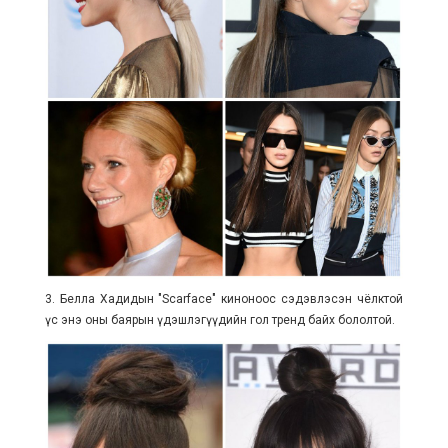
3. Белла Хадидын "Scarface" киноноос сэдэвлэсэн чёлктой
үс энэ оны баярын үдэшлэгүүдийн гол тренд байх бололтой.