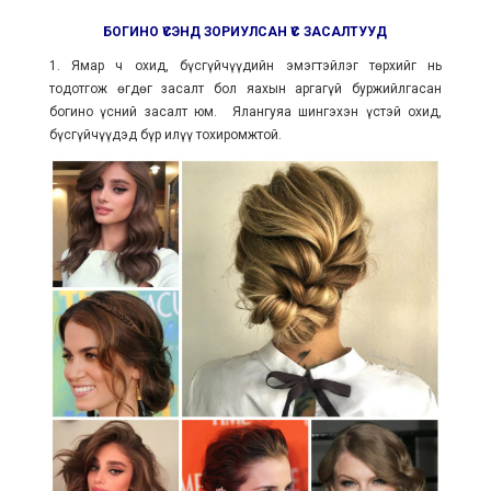
БОГИНО ҮСЭНД ЗОРИУЛСАН ҮС ЗАСАЛТУУД
1. Ямар ч охид, бүсгүйчүүдийн эмэгтэйлэг төрхийг нь
тодотгож өгдөг засалт бол яахын аргагүй буржийлгасан
богино үсний засалт юм. Ялангуяа шингэхэн үстэй охид,
бүсгүйчүүдэд бүр илүү тохиромжтой.