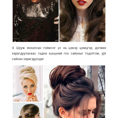
4. Шууж янзалсан гоёмсог үс нь цэвэр цэмцгэр, дэгжин
харагдуулахаас гадна хүзүүний гоо сайхныг тодотгож, урт
сайхан харагдуулдаг.