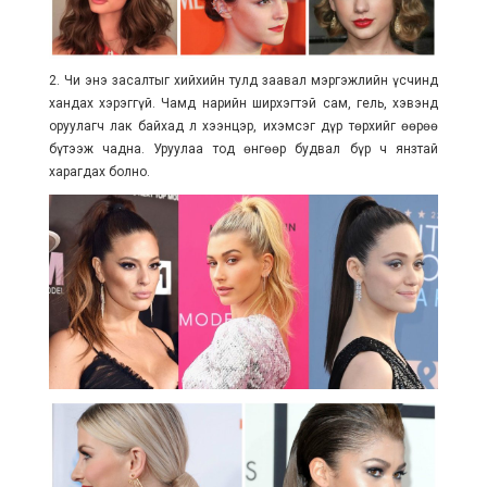
2. Чи энэ засалтыг хийхийн тулд заавал мэргэжлийн үсчинд
хандах хэрэггүй. Чамд нарийн ширхэгтэй сам, гель, хэвэнд
оруулагч лак байхад л хээнцэр, ихэмсэг дүр төрхийг өөрөө
бүтээж чадна. Уруулаа тод өнгөөр будвал бүр ч янзтай
харагдах болно.