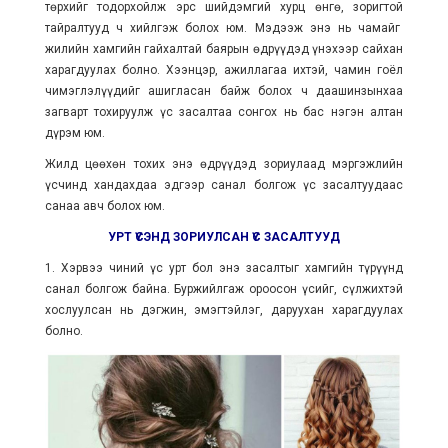
төрхийг тодорхойлж эрс шийдэмгий хурц өнгө, зоригтой
тайралтууд ч хийлгэж болох юм. Мэдээж энэ нь чамайг
жилийн хамгийн гайхалтай баярын өдрүүдэд үнэхээр сайхан
харагдуулах болно. Хээнцэр, ажиллагаа ихтэй, чамин гоёл
чимэглэлүүдийг ашигласан байж болох ч даашинзынхаа
загварт тохируулж үс засалтаа сонгох нь бас нэгэн алтан
дүрэм юм.
Жилд цөөхөн тохих энэ өдрүүдэд зориулаад мэргэжлийн
үсчинд хандахдаа эдгээр санал болгож үс засалтуудаас
санаа авч болох юм.
УРТ ҮСЭНД ЗОРИУЛСАН ҮС ЗАСАЛТУУД
1. Хэрвээ чиний үс урт бол энэ засалтыг хамгийн түрүүнд
санал болгож байна. Буржийлгаж ороосон үсийг, сүлжихтэй
хослуулсан нь дэгжин, эмэгтэйлэг, даруухан харагдуулах
болно.