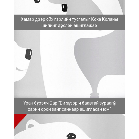
Хамар дээр ойх гэрлийн тусгалыг Кока Коланы
шилийг дүрслэн ашиглажээ
Уран бүтээлч Бар "Би зүгээр ч баавгай зураагүй
харин орон зайг сайнаар ашигласан юм"