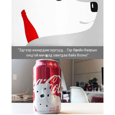
"Эдгээр өхөөрдөм зургууд.....Гэр бүлийн баярын
онцгой мөчүүдэд хамтдаа байх болно"