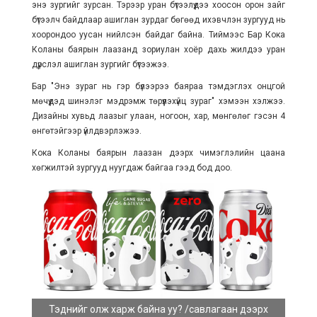
энэ зургийг зурсан. Тэрээр уран бүтээлүүдээ хоосон орон зайг
бүтээлч байдлаар ашиглан зурдаг бөгөөд ихэвчлэн зургууд нь
хоорондоо уусан нийлсэн байдаг байна. Тиймээс Бар Кока
Коланы баярын лаазанд зориулан хоёр дахь жилдээ уран
дүрслэл ашиглан зургийг бүтээжээ.
Бар "Энэ зураг нь гэр бүлээрээ баяраа тэмдэглэх онцгой
мөчүүдэд шинэлэг мэдрэмж төрүүлэхүйц зураг" хэмээн хэлжээ.
Дизайны хувьд лаазыг улаан, ногоон, хар, мөнгөлөг гэсэн 4
өнгөтэйгээр үйлдвэрлэжээ.
Кока Коланы баярын лаазан дээрх чимэглэлийн цаана
хөгжилтэй зургууд нуугдаж байгаа гээд бод доо.
Тэднийг олж харж байна уу? /савлагаан дээрх