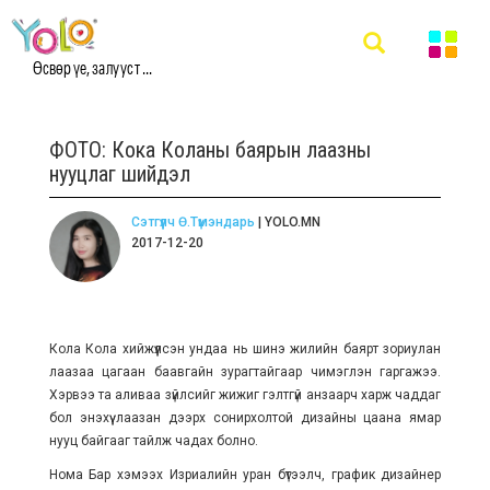
Өсвөр үе, залууст ...
ФОТО: Кока Коланы баярын лаазны
нууцлаг шийдэл
Сэтгүүлч Ө.Түмэндарь
| YOLO.MN
2017-12-20
Кола Кола хийжүүлсэн ундаа нь шинэ жилийн баярт зориулан
лаазаа цагаан баавгайн зурагтайгаар чимэглэн гаргажээ.
Хэрвээ та аливаа зүйлсийг жижиг гэлтгүй анзаарч харж чаддаг
бол энэхүү лаазан дээрх сонирхолтой дизайны цаана ямар
нууц байгааг тайлж чадах болно.
Нома Бар хэмээх Изриалийн уран бүтээлч, график дизайнер