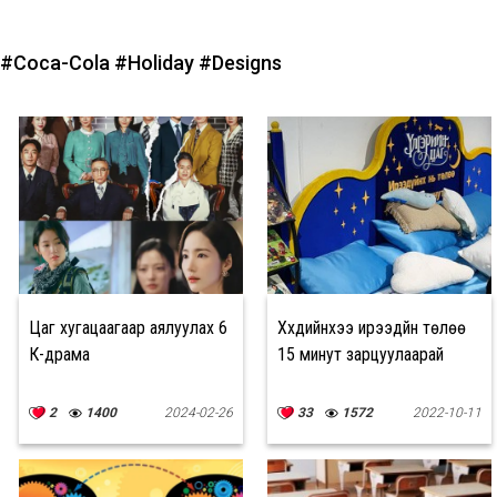
#Coca-Cola
#Holiday
#Designs
Цаг хугацаагаар аялуулах 6
Хүүхдийнхээ ирээдүйн төлөө
К-драма
15 минут зарцуулаарай
2
1400
2024-02-26
33
1572
2022-10-11