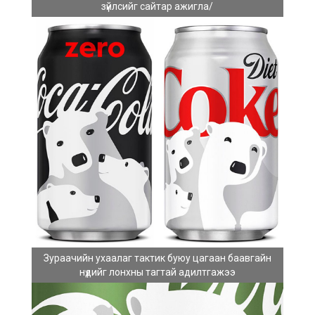
зүйлсийг сайтар ажигла/
Зураачийн ухаалаг тактик буюу цагаан баавгайн
нүдийг лонхны тагтай адилтгажээ