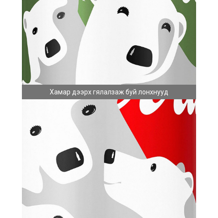
Хамар дээрх гялалзаж буй лонхнууд