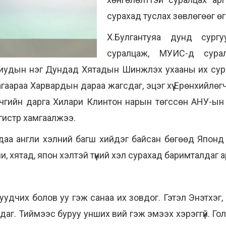
сурахад туслах зөвлөгөөг ө
Х.Булгантуяа дунд сург
суралцаж, МУИС-д сура
лиудын нэг Дундад Хятадын Шинжлэх ухааны их сур
аараа Харвардын дараа жагсдаг, эцэг хүү Ерөнхийлөг
чгийн дарга Хилари Клинтон нарын төгссөн АНУ-ын
гистр хамгаалжээ.
аа англи хэлний багш хийдэг байсан бөгөөд Японд 
ли, хятад, япон хэлтэй түүний хэл сурахад баримталдаг
у дуудчих болов уу гэж санаа их зовдог. Гэтэл Энэтхэ
даг. Тиймээс буруу унших вий гэж эмээх хэрэггүй. Го