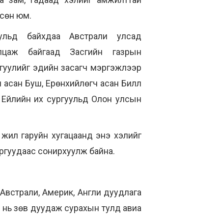
гсөн юм.
уульд байхдаа Австрали улсад
лцаж байгаад Засгийн газрын
гуулийг эдийн засагч мэргэжлээр
ч асан Буш, Ерөнхийлөгч асан Билл
 Ейлийн их сургуульд Олон улсын
жил гаруйн хугацаанд энэ хэлийг
 аргуудаас сонирхуулж байна.
г, Австрали, Америк, Англи дуудлага
л нь зөв дуудаж сурахын тулд авиа