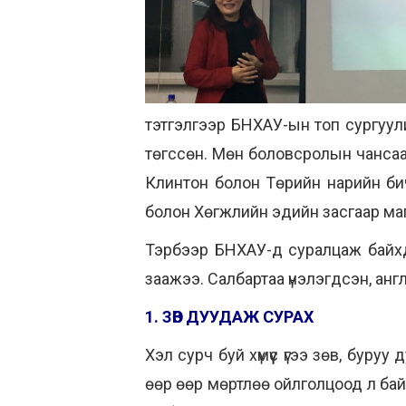
тэтгэлгээр БНХАУ-ын топ сургуу
төгссөн. Мөн боловсролын чансааг
Клинтон болон Төрийн нарийн би
болон Хөгжлийн эдийн засгаар ма
Тэрбээр БНХАУ-д суралцаж байхд
заажээ. Салбартаа үнэлэгдсэн, анг
1. ЗӨВ ДУУДАЖ СУРАХ
Хэл сурч буй хүмүүс үгээ зөв, буру
өөр өөр мөртлөө ойлголцоод л бай