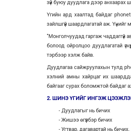
зүй буюу дуудлага дээр анхаарах 
Үгийн ард хаалтад байдаг phonetic
зайлшгүй шаардлагатай аж. Үүнийг 
"Монголчуудад гаргаж чаддаггүй ав
болоод ойролцоо дуудлагатай үгнү
тэрбээр хэлж байв.
Дуудлагаа сайжруулахын тулд phon
хэлний амны хайрцаг их шаардда
байгааг сурах боломжтой байдаг аж
2. ШИНЭ ҮГИЙГ ИНГЭЖ ЦЭЭЖЛЭ
- Дуудлагыг нь бичих
- Жишээ өгүүлбэр бичих
- Угтвар, дагавартай нь бичих,