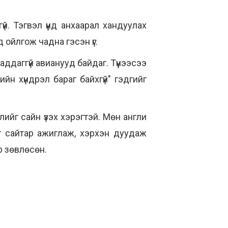
үй. Тэгвэл үүнд анхаарал хандуулах
 ойлгож чадна гэсэн үг.
ддаггүй авианууд байдаг. Түүнээсээ
йн хүндрэл бараг байхгүй" гэдгийг
ийг сайн үзэх хэрэгтэй. Мөн англи
г сайтар ажиглаж, хэрхэн дуудаж
р зөвлөсөн.