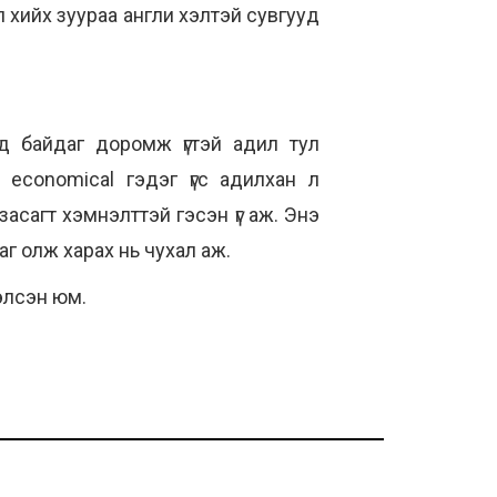
оол хийх зуураа англи хэлтэй сувгууд
нд байдаг доромж үгтэй адил тул
 economical гэдэг үгс адилхан л
засагт хэмнэлттэй гэсэн үг аж. Энэ
аг олж харах нь чухал аж.
хэлсэн юм.