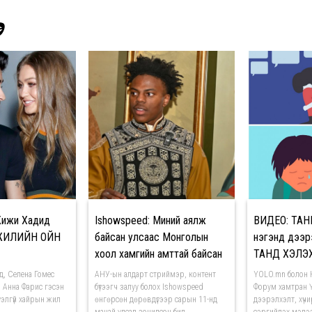
Э
Жижи Хадид
Ishowspeed: Миний аялж
ВИДЕО: ТАН
 ЖИЛИЙН ОЙН
байсан улсаас Монголын
нэгэнд дээрэ
хоол хамгийн амттай байсан
ТАНД ХЭЛЭХ
биш биз?
д, Селена Гомес
АНУ-ын алдарт стриймэр, контент
YOLO.mn болон 
 Анна Фарис гэсэн
бүтээгч залуу болох Ishowspeed
Форум хамтран Ү
үтэлгүй хайрын жил
өнгөрсөн дөрөвдүгээр сарын 11-нд
дээрэлхэлт, хүч