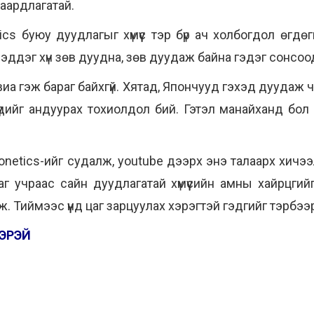
шаардлагатай.
s буюу дуудлагыг хүмүүс тэр бүр ач холбогдол өгдөгг
мэддэг хүн зөв дуудна, зөв дуудаж байна гэдэг сонсоод
иа гэж бараг байхгүй. Хятад, Япончууд гэхэд дуудаж ча
үдийг андуурах тохиолдол бий. Гэтэл манайханд бол и
etics-ийг судалж, youtube дээрх энэ талаарх хичээл
г учраас сайн дуудлагатай хүмүүсийн амны хайрцгий
. Тиймээс үүнд цаг зарцуулах хэрэгтэй гэдгийг тэрбээ
ЭРЭЙ