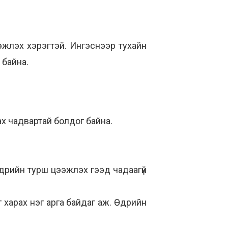
эжлэх хэрэгтэй. Ингэснээр тухайн
 байна.
лах чадвартай болдог байна.
өдрийн турш цээжлэх гээд чадаагүй
 харах нэг арга байдаг аж. Өдрийн