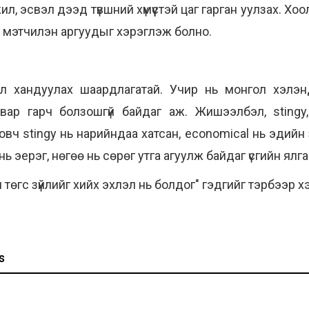
жил, эсвэл дээд түвшний хүмүүстэй цаг гарган уулзах. Х
х мэтчилэн аргуудыг хэрэглэж болно.
арал хандуулах шаардлагатай. Учир нь монгол хэлэ
вар гарч болзошгүй байдаг аж. Жишээлбэл, stingy,
вч stingy нь нарийндаа хатсан, economical нь эдийн 
 эерэг, нөгөө нь сөрөг утга агуулж байдаг үсгийн ялга
л төгс зүйлийг хийх эхлэл нь болдог" гэдгийг тэрбээр 
s