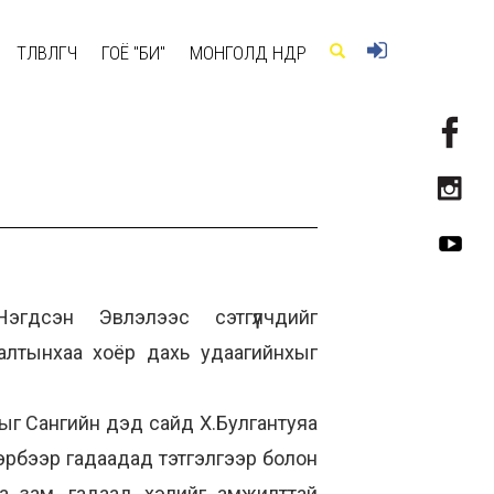
ТӨЛӨВЛӨГЧ
ГОЁ "БИ"
МОНГОЛД ӨНӨӨДӨР
Нэгдсэн Эвлэлээс сэтгүүлчдийг
алтынхаа хоёр дахь удаагийнхыг
ыг Сангийн дэд сайд Х.Булгантуяа
эрбээр гадаадад тэтгэлгээр болон
га зам, гадаад хэлийг амжилттай