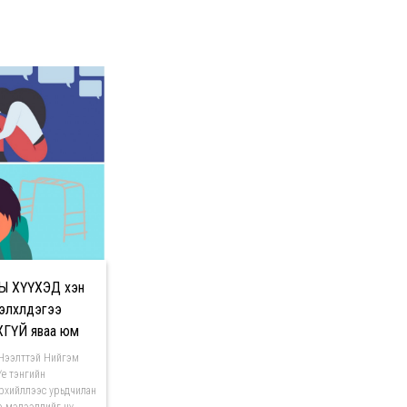
Ы ХҮҮХЭД хэн
лхүүлдэгээ
ГҮЙ яваа юм
Нээлттэй Нийгэм
е тэнгийн
ирхийллээс урьдчилан