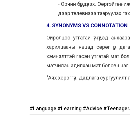
- Орчин бүрдүүлэх. Өөртэйгөө и
дээр телевизээ тааруулах гэ
4. SYNONYMS VS CONNOTATION
Ойролцоо утгатай үгнүүдэд анха
харилцааны явцад сөрөг үр дага
хэмнэлттэй гэсэн утгатай мэт боло
мэтчилэн адилхан мэт боловч нэг нь
"Айх хэрэггүй. Дадлага сургуулилт 
#Language
#Learning
#Advice
#Teenager