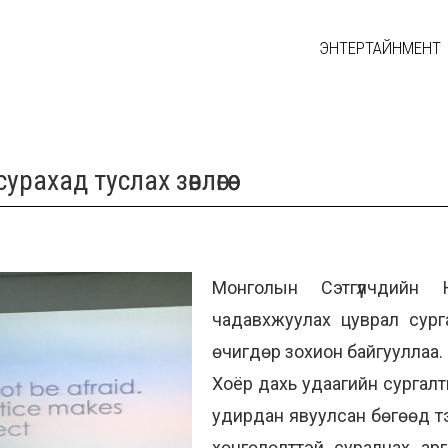
ЭНТЕРТАЙНМЕНТ
рахад туслах зөвлөгөө
Монголын Сэтгүүлчдийн 
чадавхжуулах цуврал сург
өчигдөр зохион байгууллаа.
Хоёр дахь удаагийн сургалт
удирдан явуулсан бөгөөд т
хөнгөлөлттэй суралцах ар