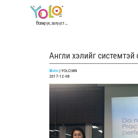
Өсвөр үе, залууст ...
Англи хэлийг системтэй су
Үжин
| YOLO.MN
2017-12-08