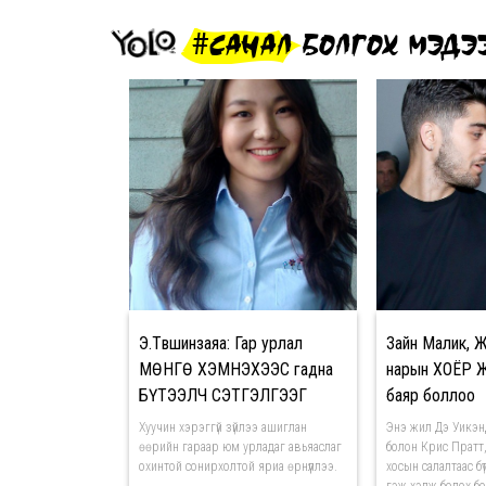
#САНАЛ БОЛГОХ МЭДЭ
Э.Түвшинзаяа: Гар урлал
Зайн Малик, 
МӨНГӨ ХЭМНЭХЭЭС гадна
нарын ХОЁР
БҮТЭЭЛЧ СЭТГЭЛГЭЭГ
баяр боллоо
хөгжүүлдэг
Хуучин хэрэггүй зүйлээ ашиглан
Энэ жил Дэ Уикэн
өөрийн гараар юм урладаг авьяаслаг
болон Крис Пратт,
охинтой сонирхолтой яриа өрнүүллээ.
хосын салалтаас б