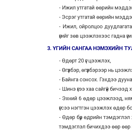
- Ижил утгатай өөрийн мэддэг 
- Эсрэг утгатай өөрийн мэддэг
- Ижил, ойролцоо дуудлагата
үгийг зөв цээжлэхээс гадна үги
3. ҮГИЙН САНГАА НЭМЭХИЙН Т
- Өдөрт 20 үг цээжлэх,
- Өгүүлбэр, өгүүлбэрээр нь цэ
- Байнга сонсох. Гэхдээ дуунаас
- Шинэ үгээ хаа сайгүй бичээд 
- Эхний 6 өдөр цээжлээд, ня
үгсээ нэгтгэн цээжлэх өдөр бо
- Өдөр бүр өдрийн тэмдэглэл
тэмдэглэл бичихдээ өөр өөр 