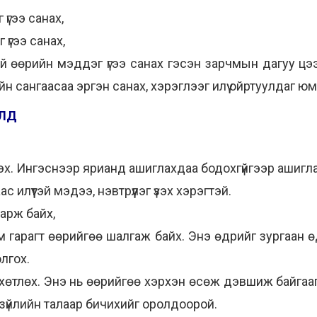
үгээ санах,
 үгээ санах,
й өөрийн мэддэг үгээ санах гэсэн зарчмын дагуу цэ
йн сангаасаа эргэн санах, хэрэглээг илүү ойртуулдаг юм
УЛД
эжлэх. Ингэснээр ярианд ашиглахдаа бодохгүйгээр ашиг
 илүүтэй мэдээ, нэвтрүүлэг үзэх хэрэгтэй.
харж байх,
м гарагт өөрийгөө шалгаж байх. Энэ өдрийг зургаан 
лгох.
 хөтлөх. Энэ нь өөрийгөө хэрхэн өсөж дэвшиж байгааг
зүйлийн талаар бичихийг оролдоорой.