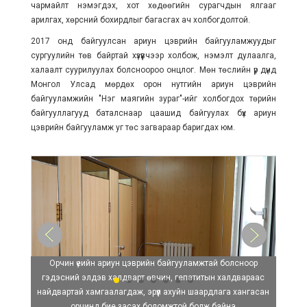
чармайлт нэмэгдэх, хот хөдөөгийн сурагчдын ялгааг
арилгах, хөрсний бохирдлыг багасгах ач холбогдолтой.
2017 онд байгуулсан ариун цэврийн байгууламжуудыг
сургуулийн төв байртай хүзүүвчээр холбож, нэмэлт дулаалга,
халаалт суурилуулах болсноороо онцлог. Мөн төслийн үр дүнд
Монгол Улсад мөрдөх орон нутгийн ариун цэврийн
байгууламжийн "Нэг маягийн зураг"-ийг холбогдох төрийн
байгууллагууд баталснаар цаашид байгуулах бүх ариун
цэврийн байгууламж уг төс загвараар баригдах юм.
Орчин үеийн ариун цэврийн байгууламжтай болсноор
гэдэсний элдэв халдварт өвчин, гепатитын халдвараас
найдвартай хамгаалагдаж, эрүүл ахуйн шаардлага хангасан
орчинд бие засах боломжтой болж байна