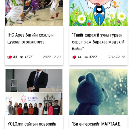
IHC Apes багийн хожлын
"Түүнийг харахгүй зуны гурван
цуврал үргэлжиллээ
сарыг яаж барахаа мэдэхгүй
байна"
43
1575
2022-12-23
14
3727
2016-06-16
YOLO.mn сайтын өсвөрийн
"Би өнгөрснийг МАРТААД