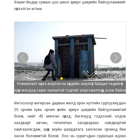
Хишиг-Өндөр сумын цоо шинэ ариун цэврийн байгууламжийг
хүлээлгэн өглөө.
Уламжлалт нүхэн жорлон нь хүүхдийн аюулгүй байдал төдийгүй
эрүүл мэндэд сөрөг нөлөөтэй гэдгийг мэргэжилтнүүд хэлж байна
Ингэснээр өнгөрсөн дөрвөн жилд орон нутгийн сургуулиудын
20 орчим хувь орчин үеийн ариун цэврийн байгууламжтай
болж, нийт 45 мянган хүүхэд, багачууд гэдэсний элдэв
халдварт өвчин, гепатитын халдвараас найдвартай
хамгаалагдаж, эрүүл ахуйн шаардлага хангасан орчинд бие
засах боломжтой болов. Энэ нь сурагчдын суралцах идэвх