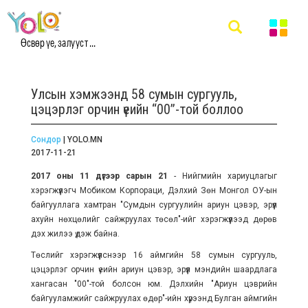
Өсвөр үе, залууст ...
Улсын хэмжээнд 58 сумын сургууль,
цэцэрлэг орчин үеийн “00”-той боллоо
Сондор
| YOLO.MN
2017-11-21
2017 оны 11 дүгээр сарын 21
- Нийгмийн хариуцлагыг
хэрэгжүүлэгч Мобиком Корпораци, Дэлхий Зөн Монгол ОУ-ын
байгууллага хамтран "Сумдын сургуулийн ариун цэвэр, эрүүл
ахуйн нөхцөлийг сайжруулах төсөл"-ийг хэрэгжүүлээд дөрөв
дэх жилээ үдэж байна.
Төслийг хэрэгжүүлснээр 16 аймгийн 58 сумын сургууль,
цэцэрлэг орчин үеийн ариун цэвэр, эрүүл мэндийн шаардлага
хангасан "00"-той болсон юм. Дэлхийн "Ариун цэврийн
байгууламжийг сайжруулах өдөр"-ийн хүрээнд Булган аймгийн