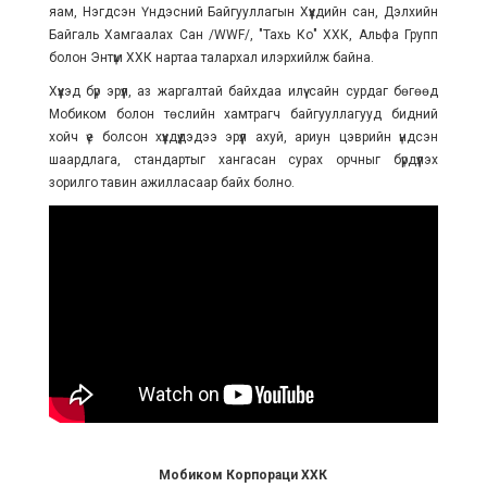
яам, Нэгдсэн Үндэсний Байгууллагын Хүүхдийн сан, Дэлхийн
Байгаль Хамгаалах Сан /WWF/, "Тахь Ко" ХХК, Альфа Групп
болон Энтүм ХХК нартаа талархал илэрхийлж байна.
Хүүхэд бүр эрүүл, аз жаргалтай байхдаа илүү сайн сурдаг бөгөөд
Мобиком болон төслийн хамтрагч байгууллагууд бидний
хойч үе болсон хүүхдүүдэдээ эрүүл ахуй, ариун цэврийн үндсэн
шаардлага, стандартыг хангасан сурах орчныг бүрдүүлэх
зорилго тавин ажилласаар байх болно.
Мобиком Корпораци ХХК