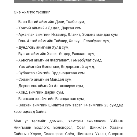
Энэ жил тус төслийг
- Баян-Өлгий аймгийн Дэлүүн, Толбо сум,
- Хэнтий аймгийн Дадал, Дархан сум,
- Архангай аймгийн Ихтамир, Өлзийт, Эрдэнэ мандал сум,
- Говь-Алтай аймгийн Тайшир, Халиун, Есөнбулаг сум,
- Дундговь аймгийн Хулд сум,
- Булган аймгийн Хишиг-Өндөр, Рашаант сум,
- Хөвсгөл аймгийн Жаргалант, Төмөрбулаг сумд,
- Увс аймгийн Өмнөговь, Өндөрхангай сумд,
- Сүхбаатар аймгийн Эрдэнэцагаан сум,
- Сэлэнгэ аймгийн Мандал сум,
- Дорноговь аймгийн Алтанширээ сум,
- Ховд аймгийн Дарви сум,
- Баянхонгор аймгийн Баянцагаан сум,
- Завхан аймгийн Шилүүстэй сум зэрэг 14 аймгийн 23 сумдад
хэрэгжүүлээд байна.
Мөн уг төслийг дэмжин, хамтран ажилласан УИХ-ын
Нийгмийн Бодлого, Боловсрол, Соёл, Шинжлэх Ухааны
Байнгын Хороо, Боловсрол, Соёл, Шинжлэх Ухаан, Спортын