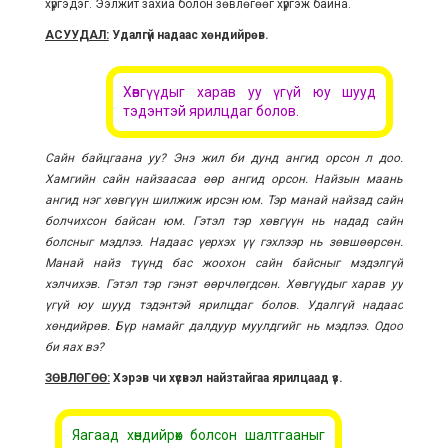
хүргэдэг. Ээлжит захиа болон зөвлөгөөг хүргэж байна.
АСУУДАЛ:
Удалгүй надаас хөндийрөв.
Хөвгүүдыг харав уу үгүй юу шууд
тэдэнтэй ярилцдаг болов.
Сайн байцгаана уу? Энэ жил би дунд ангид орсон л доо.
Хамгийн сайн найзаасаа өөр ангид орсон. Найзын маань
ангид нэг хөвгүүн шилжиж ирсэн юм. Тэр манай найзад сайн
болчихсон байсан юм. Гэтэл тэр хөвгүүн нь надад сайн
болсныг мэдлээ. Надаас үерхэх үү гэхлээр нь зөвшөөрсөн.
Манай найз түүнд бас жоохон сайн байсныг мэдэлгүй
хэлчихэв. Гэтэл тэр гэнэт өөрчлөгдсөн. Хөвгүүдыг харав уу
үгүй юу шууд тэдэнтэй ярилцдаг болов. Удалгүй надаас
хөндийрөв. Бүр намайг далдуур муулдгийг нь мэдлээ. Одоо
би яах вэ?
ЗӨВЛӨГӨӨ:
Хэрэв чи хүсвэл найзтайгаа ярилцаад үз.
Яагаад хөндийрөх болсон шалтгааныг