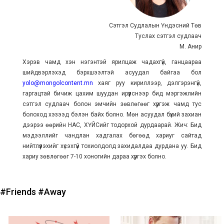
Сэтгэл Судлалын Үндэсний Төв
Туслах сэтгэл судлаач
М. Анир
Хэрэв чамд хэн нэгэнтэй ярилцаж чадахгүй, ганцаараа
шийдвэрлэхэд бэрхшээлтэй асуудал байгаа бол
yolo@mongolcontent.mn
хаяг руу кириллээр, дэлгэрэнгүй,
гаргацтай бичиж цахим шуудан ирүүлснээр бид мэргэжлийн
сэтгэл судлаач болон эмчийн зөвлөгөөг хүргэж чамд тус
болоход хэзээд бэлэн байх болно. Мөн асуудал бүхий захиан
дээрээ өөрийн НАС, ХҮЙСийг тодорхой дурдаарай. Жич: Бид
мэдээллийг чандлан хадгалах бөгөөд хариуг сайтад
нийтлүүлэхийг хүсэхгүй тохиолдолд захидалдаа дурдана уу. Бид
хариу зөвлөгөөг 7-10 хоногийн дараа хүргэх болно.
#Friends
#Away