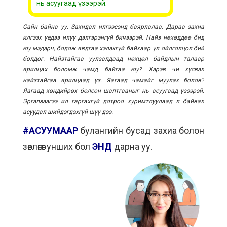
нь асуугаад үзээрэй.
Сайн байна уу. Захидал илгээсэнд баярлалаа. Дараа захиа
илгээх үедээ илүү дэлгэрэнгүй бичээрэй. Найз нөхөддөө бид
юу мэдэрч, бодож явдгаа хэлэхгүй байхаар үл ойлголцол бий
болдог. Найзтайгаа уулзалдаад нөхцөл байдлын талаар
ярилцах боломж чамд байгаа юу? Хэрэв чи хүсвэл
найзтайгаа ярилцаад үз. Яагаад чамайг муулах болов?
Яагаад хөндийрөх болсон шалтгааныг нь асуугаад үзээрэй.
Эргэлзээгээ ил гаргахгүй дотроо хуримтлуулаад л байвал
асуудал шийдэгдэхгүй шүү дээ.
#АСУУМААР
булангийн бусад захиа болон
зөвлөгөөг унших бол
ЭНД
дарна уу.