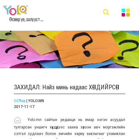
Өсвөр үе, залууст ...
ЗАХИДАЛ: Найз минь надаас ХӨНДИЙРСӨН
ССҮТөв
| YOLO.MN
2017-11-17
Yolo.mn сайтын редакци нь ямар нэгэн асуудал
тулгарсан уншигч хүүхдүүдээс захиа хүлээн авч мэргэжлийн
сэтгэл судлаач болон эмчийн хариу зөвлөгөөг уламжлан