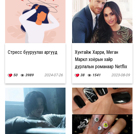
Стресс бууруулах аргууд
Хунтайж Харри, Меган
Маркл хоёрын хайр
дурлалын романаар Netflix
кино хийнэ
50
3989
2024-07-26
38
1541
2023-08-09