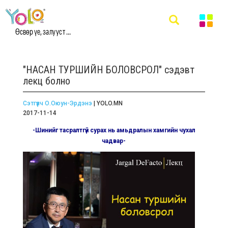
Өсвөр үе, залууст ...
"НАСАН ТУРШИЙН БОЛОВСРОЛ" сэдэвт
лекц болно
Сэтгүүлч О.Оюун-Эрдэнэ
| YOLO.MN
2017-11-14
-Шинийг тасралтгүй сурах нь амьдралын хамгийн чухал
чадвар-