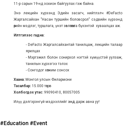
11-р сарын 19-нд зохион байгуулах гэж байна.
Энэ лекцийн хүрээнд Эдийн засагч, нийтлэлч #DeFacto
Жаргалсайхан "Насан туршийн боловсрол" сэдвийн хүрээнд
өөрийн мэдлэг, туршлага, үнэт зөвлөгөөгөө та бүхэнтэй хуваалцах аж.
Илтгэлээс гадна:
- DeFacto Жаргалсайхантай танилцаж, лекцийн талаар
ярилцах
- Mэргэжил болон сонирхол нэгтэй хүмүүстэй уулзаж,
танилын хүрээгээ тэлэх
- Сонгодог хөгжим сонсох
Хаана:
Монгол улсын Филармони
Тасалбар:
15.000 төгрөг
Холбогдох утас:
99090410, 80057005
Илүү дэлгэрэнгүй мэдээллийг
энд
дарж авна уу!
#Education
#Event