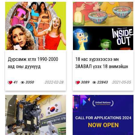
Дурсамж хөглөх 1990-2000
18 нас хүрэхээсээ өмнө
аад оны дуунууд
ЗААВАЛ үзэх 18 анимэйшн
41
3350
2022-02-28
3089
22843
2021-05-05