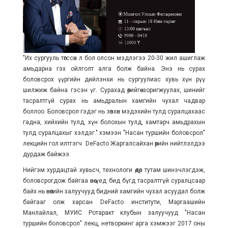
"Их сургууль төгссөн л бол олсон мэдлэгээ 20-30 жил ашиглаж
амьдарна гэх ойлголт алга болж байна. Энэ нь сурах
боловсрох үүргийн дийлэнхи нь сургуулиас хувь хүн рүү
шилжиж байна гэсэн үг. Сурахад өөрийгөө зоригжуулах, шинийг
тасралтгүй сурах нь амьдралын хамгийн чухал чадвар
боллоо. Боловсрол гэдэг нь зөвхөн мэдэхийн тулд суралцахаас
гадна, хийхийн тулд, хүн болохын тулд, хамтарч амьдрахын
тулд суралцахыг хэлдэг." хэмээн "Насан туршийн боловсрол"
лекцийн гол илтгэгч DeFacto Жаргалсайхан өөрийн нийтлэлдээ
дурдаж байжээ.
Нийгэм хурдацтай хувьсч, технологи өдөр тутам шинэчлэгдэж,
боловсрогдож байгаа өнөө үед бид бүгд тасралтгүй суралцсаар
байх нь өнөөгийн залуучууд бидний хамгийн чухал асуудал болж
байгааг олж харсан DeFacto институти, Маргаашийн
Манлайлал, MУИС Ротаракт клубын залуучууд "Насан
туршийн боловсрол" лекц, нетворкинг арга хэмжээг 2017 оны