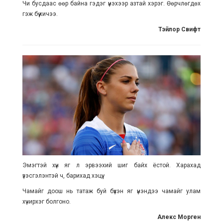
Чи бусдаас өөр байна гэдэг үнэхээр азтай хэрэг. Өөрчлөгдөх
гэж бүү хичээ.
Тэйлор Свифт
Эмэгтэй хүн яг л эрвээхий шиг байх ёстой. Харахад
үзэсгэлэнтэй ч, барихад хэцүү.
Чамайг доош нь татаж буй бүхэн яг үнэндээ чамайг улам
хүчирхэг болгоно.
Алекс Морген