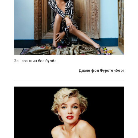
Зан араншин бол бүх зүйл.
Диане фон Фүрстенберг