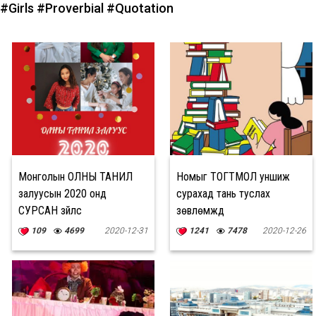
#Girls
#Proverbial
#Quotation
Монголын ОЛНЫ ТАНИЛ
Номыг ТОГТМОЛ уншиж
залуусын 2020 онд
сурахад тань туслах
СУРСАН зүйлс
зөвлөмжүүд
109
4699
2020-12-31
1241
7478
2020-12-26