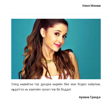
Ники Минаж
Охид өөрийгөө тэр дундаа өөрийн бие мах бодио хайрлаж,
хүндэтгэх нь хамгийн чухал гэж би боддог.
Ариана Гранде