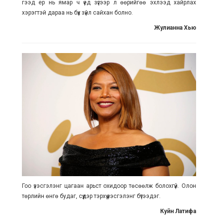
гээд ер нь ямар ч үед зүгээр л өөрийгөө эхлээд хайрлах
хэрэгтэй дараа нь бүх зүйл сайхан болно.
Жулианна Хью
Гоо үзэсгэлэнг цагаан арьст охидоор төсөөлж болохгүй. Олон
төрлийн өнгө будаг, сүүдэр тэрхүү үзэсгэлэнг бүтээдэг.
Куйн Латифа