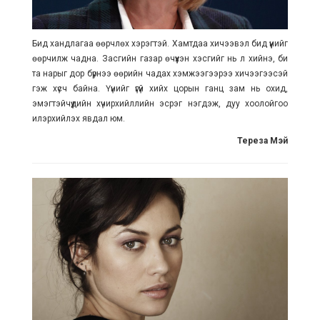
Бид хандлагаа өөрчлөх хэрэгтэй. Хамтдаа хичээвэл бид үүнийг
өөрчилж чадна. Засгийн газар өчүүхэн хэсгийг нь л хийнэ, би
та нарыг дор бүрнээ өөрийн чадах хэмжээгээрээ хичээгээсэй
гэж хүсч байна. Үүнийг үгүй хийх цорын ганц зам нь охид,
эмэгтэйчүүдийн хүчирхийллийн эсрэг нэгдэж, дуу хоолойгоо
илэрхийлэх явдал юм.
Тереза Мэй