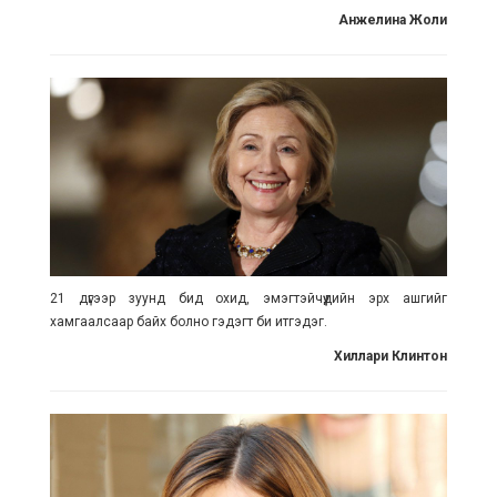
Анжелина Жоли
21 дүгээр зуунд бид охид, эмэгтэйчүүдийн эрх ашгийг
хамгаалсаар байх болно гэдэгт би итгэдэг.
Хиллари Клинтон