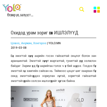
Өсвөр үе, залууст ...
Охидод урам зориг өгөх ИШЛЭЛҮҮД
Цовоо, Анужин, Хонгороо
| YOLO.MN
2019-03-08
Бүх эмэгтэй хүмүүс өөрийн гэсэн гайхалтай онцлог болон зан
араншинтай. Эмэгтэй хүмүүст жаргалтай, гунигтай үеүд ээлжлэн
байдаг. Зарим үед бүр өөрийгөө голох ч үе бий шүү дээ. Гэхдээ бүх
эмэгтэй хүн хамгийн сайхан нь. Тиймээс цэцэг шиг хөөрхөн бүх
охид эмэгтэйчүүддээ зориулан хүчтэй, зоригтой гайхалтай
эмэгтэйчүүдийн хэлсэн ишлэлүүдийг хүргэж байна.