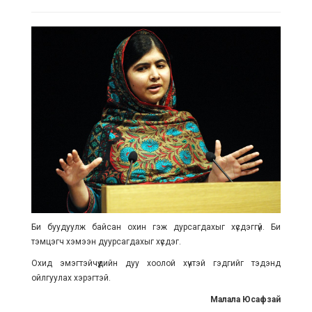
Би буудуулж байсан охин гэж дурсагдахыг хүсдэггүй. Би
тэмцэгч хэмээн дуурсагдахыг хүсдэг.
Охид эмэгтэйчүүдийн дуу хоолой хүчтэй гэдгийг тэдэнд
ойлгуулах хэрэгтэй.
Малала Юсафзай