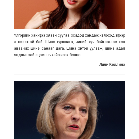
Үлгэрийн ханхүүгээ хүлээн суугаа охидод хандаж хэлэхэд зүгээр
л нээлттэй бай. Шинэ туршлага, чиний хүсч байгаагаас хол
аваачих шинэ санааг дага. Шинэ хүнтэй уулзаж, шинэ адал
явдлыг хай эцэст нь хайр ирэх болно.
Лили Коллинз