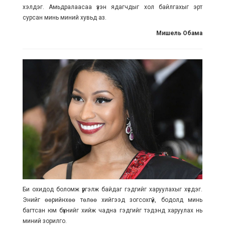
хэлдэг. Амьдралаасаа үзэн ядагчдыг хол байлгахыг эрт
сурсан минь миний хувьд аз.
Мишель Обама
Би охидод боломж үргэлж байдаг гэдгийг харуулахыг хүсдэг.
Энийг өөрийнхөө төлөө хийгээд зогсохгүй, бодолд минь
багтсан юм бүхнийг хийж чадна гэдгийг тэдэнд харуулах нь
миний зорилго.