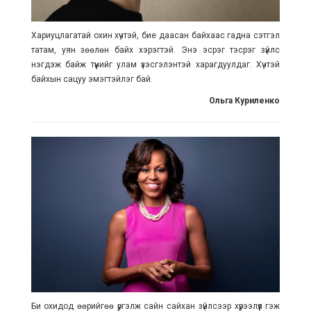
Хариуцлагатай охин хүчтэй, бие даасан байхаас гадна сэтгэл
татам, уян зөөлөн байх хэрэгтэй. Энэ эсрэг тэсрэг зүйлс
нэгдэж байж түүнийг улам үзэсгэлэнтэй харагдуулдаг. Хүчтэй
байхын сацуу эмэгтэйлэг бай.
Ольга Куриленко
Би охидод өөрийгөө үргэлж сайн сайхан зүйлсээр хүрээлүүл гэж