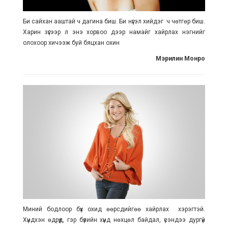
Би сайхан ааштай ч дагина биш. Би нүгэл хийдэг ч чөтгөр биш.
Харин зүгээр л энэ хорвоо дээр намайг хайрлах нэгнийг
олохоор хичээж буй бяцхан охин
Мэрилин Монро
Миний бодлоор бүх охид өөрсдийгөө хайрлах хэрэгтэй.
Хүндхэн өдрүүд, гэр бүлийн хүнд нөхцөл байдал, үсэндээ дургүй