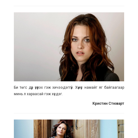
Би төгс дүр үзүүлэх гэж хичээдэггүй. Хүмүүс намайг яг байгаагаар
минь л хараасай гэж хүсдэг.
Кристин Стюварт