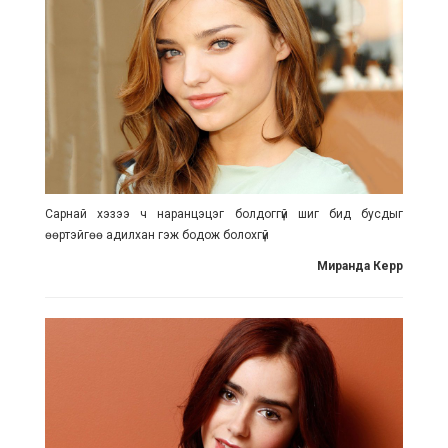
Сарнай хэзээ ч наранцэцэг болдоггүй шиг бид бусдыг
өөртэйгөө адилхан гэж бодож болохгүй
Миранда Керр