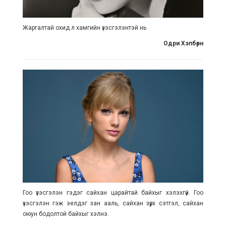
Жаргалтай охид л хамгийн үзэсгэлэнтэй нь
Одри Хэпбөрн
Гоо үзэсгэлэн гэдэг сайхан царайтай байхыг хэлэхгүй. Гоо
үзэсгэлэн гэж эелдэг зан ааль, сайхан зүрх сэтгэл, сайхан
оюун бодолтой байхыг хэлнэ.