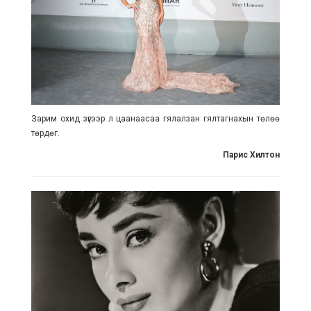
Зарим охид зүгээр л цаанаасаа гялалзан гялтагнахын төлөө
төрдөг.
Парис Хилтон