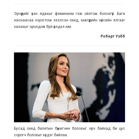
Эрчүүдийг үзэн ядахыг феминизм гэж ойлгож болохгүй. Бага
наснаасаа хэрэглэж эхэлсэн охид, хөвгүүдийн хүйсийн ялгааг
халахыг оролдож буй үйлдэл юм.
Роберт Уэбб
Бусад охид балетын бүжигчин болохыг хүсч байхад би цус
сорогч болохыг хүсдэг байлаа.