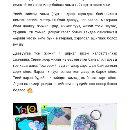
охинтойгоо хосолмоор байвал чамд хийх аргыг зааж өгье.
Үүнийг хийхэд чамд (зурган дээр харагдаж байгаачлан)
нимгэн эсгийн материал бүхий даавуу, нэг зөөлөн материал
бүхий даавуу, жижиг шүрнүүд, жижиг тууз, жижиг товч, зүү утас,
түлхүүрийн 2ш төмөр цагираг хэрэг болно. Гэхдээ сануулахад
өөрийн хүссэн өнгө бүхий материал, хэрэгсэл ашиглаж болох
юм шүү.
Даавуугаа том жижиг 4 ширхэг зүрхэн хэлбэртэйгээр
хайчилна. Сүүлийн хоёр жижиг нь өөр өнгөтэй байвал ялгараад
гоё харагдана. Тэдгээрийг зурган дээр харагдаж байгаачлан
хэрж оёно. Дараа нь тууз товчоо мөн дээр нь барьж оёно.
Түүний дараа бүгдийг нь нийлүүлж хамтад нь барьж хэрж оёно.
Эцэст нь төмөр цагирагаа хийгээд л түлхүүрийн хос оосор бэлэн
боллоо.