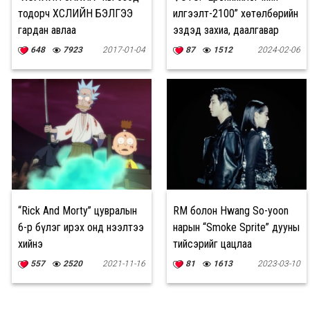
тодорч ХҮСЛИЙН БЭЛГЭЭ
илгээлт-2100” хөтөлбөрийн
гардан авлаа
эздэд захиа, даалгавар
гардуулав
648
7923
2017-01-04
87
1512
2024-02-06
“Rick And Morty” цувралын
RM болон Hwang So-yoon
6-р бүлэг ирэх онд нээлтээ
нарын “Smoke Sprite” дууны
хийнэ
тийсэрийг цацлаа
557
2520
2021-11-16
81
1613
2023-03-10