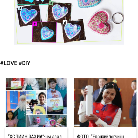
#LOVE
#DIY
“ХҮСЛИЙН ЗАХИА”-ны эзэд
ФОТО: “Ерөнхийлөгчийн