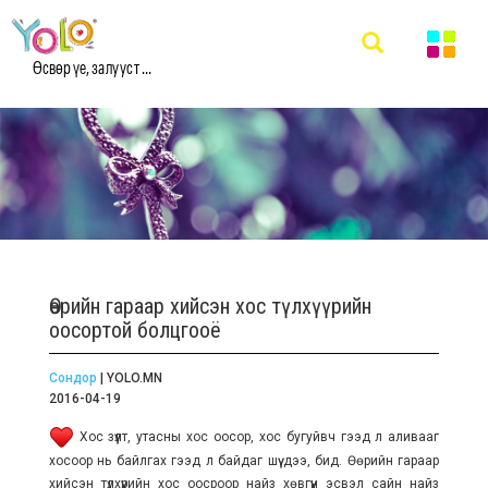
Өсвөр үе, залууст ...
Өөрийн гараар хийсэн хос түлхүүрийн
оосортой болцгооё
Сондор
| YOLO.MN
2016-04-19
Хос зүүлт, утасны хос оосор, хос бугуйвч гээд л аливааг
хосоор нь байлгах гээд л байдаг шүү дээ, бид. Өөрийн гараар
хийсэн түлхүүрийн хос оосроор найз хөвгүүн эсвэл сайн найз