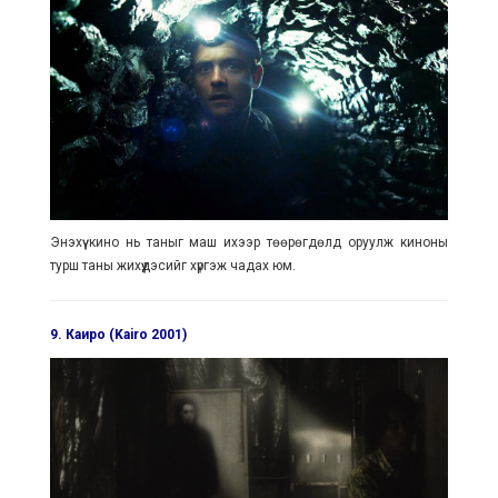
Энэхүү кино нь таныг маш ихээр төөрөгдөлд оруулж киноны
турш таны жихүүдэсийг хүргэж чадах юм.
9. Каиро (Kairo 2001)