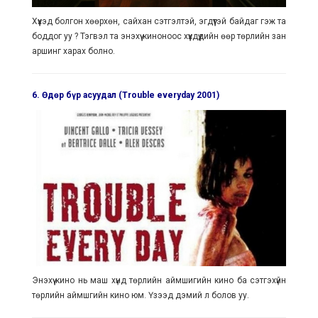
Хүүхэд болгон хөөрхөн, сайхан сэтгэлтэй, эгдүүтэй байдаг гэж та
боддог уу ? Тэгвэл та энэхүү киноноос хүүхдүүдийн өөр төрлийн зан
аршинг харах болно.
6. Өдөр бүр асуудал (Trouble everyday 2001)
Энэхүү кино нь маш хүнд төрлийн аймшигийн кино ба сэтгэхүйн
төрлийн аймшгийн кино юм. Үзээд дэмий л болов уу.