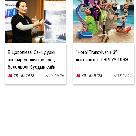
Б.Цэвэлмаа: Сайн дурын
“Hotel Transylvania 3”
ажлаар өөрийнхөө нөөц
жагсаалтыг ТЭРГҮҮЛЛЭЭ
бололцоог бусдын сайн
сайхны төлөө зориулдаг
28
1912
2024-06-26
40
5173
2018-07-17