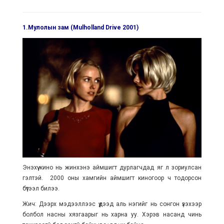
1.Мулолын зам (Mulholland Drive 2001)
Энэхүү кино нь жинхэнэ аймшигт дурлагчдад яг л зориулсан
гэлтэй. 2000 оны хамгийн аймшигт киногоор ч тодорсон
бүтээл билээ.
Жич: Дээрх мэдээллээс үүдээд аль нэгийг нь сонгон үзэхээр
болбол насны хязгаарыг нь харна уу. Хэрэв насанд чинь