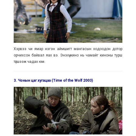
Хэрвээ чи ямар нэгэн аймшигт мангасын ходоодон дотор
орчихсон байвал яах вэ. Энэхүү кино нь чамайг киноны турш
түгшээж чадах юм.
3. Чонын цаг хугацаа (Time of the Wolf 2003)