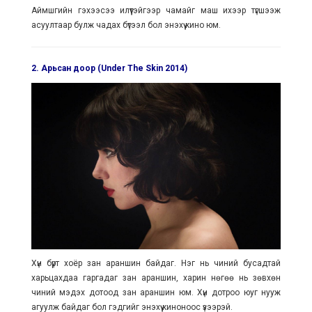
Аймшгийн гэхээсээ илүүтэйгээр чамайг маш ихээр түгшээж
асуултаар булж чадах бүтээл бол энэхүү кино юм.
2. Арьсан доор (Under The Skin 2014)
Хүн бүрт хоёр зан араншин байдаг. Нэг нь чиний бусадтай
харьцахдаа гаргадаг зан араншин, харин нөгөө нь зөвхөн
чиний мэдэх дотоод зан араншин юм. Хүн дотроо юуг нууж
агуулж байдаг бол гэдгийг энэхүү киноноос үзээрэй.