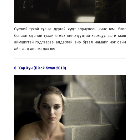
Сүнсний тухай түүхэнд дуртай хүмүүст зориулсан кино юм. Улиг
болсон сүнсний тухай өгүүлэх кинонуудтай харьцуулашгүй маш
аймшигтай гэдгээрээ алдартай энэ бүтээл чамайг нэг сайн
айлгаад авч мэдэх юм.
8. Хар Хун (Black Swan 2010)