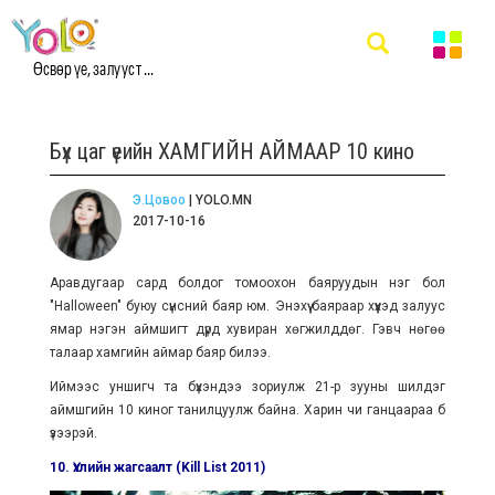
Өсвөр үе, залууст ...
Бүх цаг үеийн ХАМГИЙН АЙМААР 10 кино
Э.Цовоо
| YOLO.MN
2017-10-16
Аравдугаар сард болдог томоохон баяруудын нэг бол
"Halloween" буюу сүнсний баяр юм. Энэхүү баяраар хүүхэд залуус
ямар нэгэн аймшигт дүрд хувиран хөгжилддөг. Гэвч нөгөө
талаар хамгийн аймар баяр билээ.
Иймээс уншигч та бүхэндээ зориулж 21-р зууны шилдэг
аймшгийн 10 киног танилцуулж байна. Харин чи ганцаараа бүү
үзээрэй.
10. Үхлийн жагсаалт (Kill List 2011)