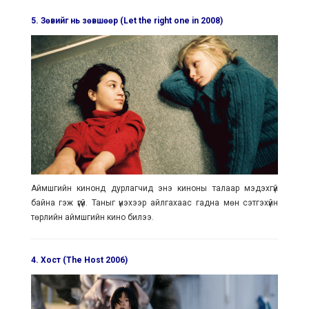
5. Зөвийг нь зөвшөөр (Let the right one in 2008)
Аймшгийн кинонд дурлагчид энэ киноны талаар мэдэхгүй
байна гэж үгүй. Таныг үнэхээр айлгахаас гадна мөн сэтгэхүйн
төрлийн аймшгийн кино билээ.
4. Хост (The Host 2006)