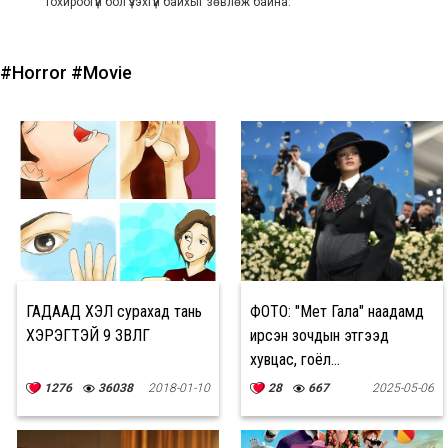
тохироогүй бол үзэхгүй байхыг зөвлөж байна.
#Horror
#Movie
ГАДААД ХЭЛ сурахад тань
ФОТО: "Мет Гала" наадамд
ХЭРЭГТЭЙ 9 ЗӨВЛӨГӨӨ
ирсэн зочдын этгээд
хувцас, гоёл...
1276
36038
2018-01-10
28
667
2025-05-06