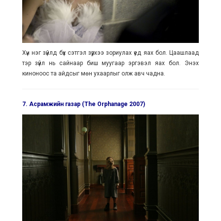
Хүн нэг зүйлд бүх сэтгэл зүрхээ зориулах үед яах бол. Цаашлаад
тэр зүйл нь сайнаар биш муугаар эргэвэл яах бол. Энэхүү
киноноос та айдсыг мөн ухаарлыг олж авч чадна.
7. Асрамжийн газар (The Orphanage 2007)