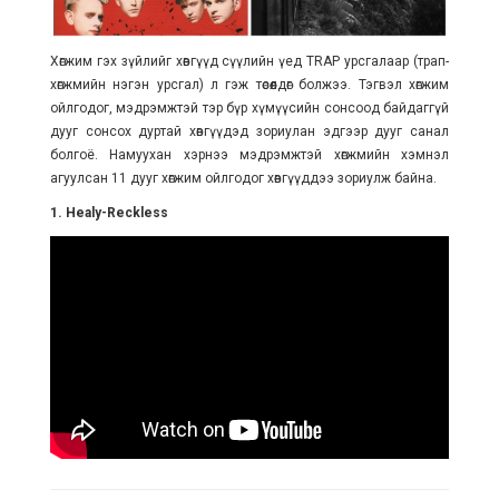
Хөгжим гэх зүйлийг хөвгүүд сүүлийн үед TRAP урсгалаар (трап-
хөгжмийн нэгэн урсгал) л гэж төсөөлдөг болжээ. Тэгвэл хөгжим
ойлгодог, мэдрэмжтэй тэр бүр хүмүүсийн сонсоод байдаггүй
дууг сонсох дуртай хөвгүүдэд зориулан эдгээр дууг санал
болгоё. Намуухан хэрнээ мэдрэмжтэй хөгжмийн хэмнэл
агуулсан 11 дууг хөгжим ойлгодог хөвгүүддээ зориулж байна.
1. Healy-Reckless