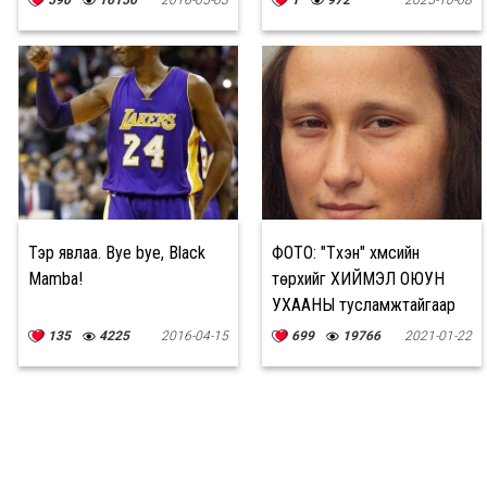
Тэр явлаа. Bye bye, Black
ФОТО: "Түүхэн" хүмүүсийн
Mamba!
төрхийг ХИЙМЭЛ ОЮУН
УХААНЫ тусламжтайгаар
сэргээжээ
135
4225
2016-04-15
699
19766
2021-01-22