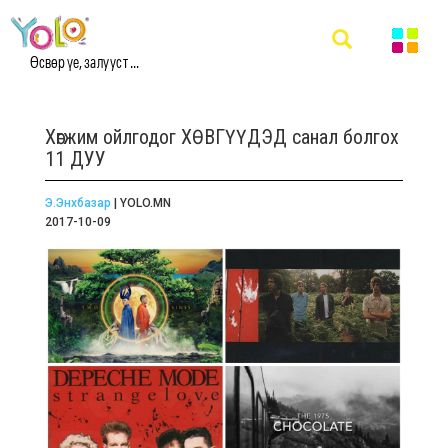
Өсвөр үе, залууст ...
Хөгжим ойлгодог ХӨВГҮҮДЭД санал болгох
11 ДУУ
Э.Энхбазар
| YOLO.MN
2017-10-09