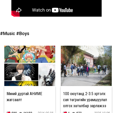
#Music
#Boys
Миний дуртай АНИМЕ
100 оюутанд 2-3.5 хүртэлх
жагсаалт
сая төгрөгийн урамшуулал
олгох хөтөлбөр зарлажээ
590
16150
2016-05-03
1
972
2025-10-08