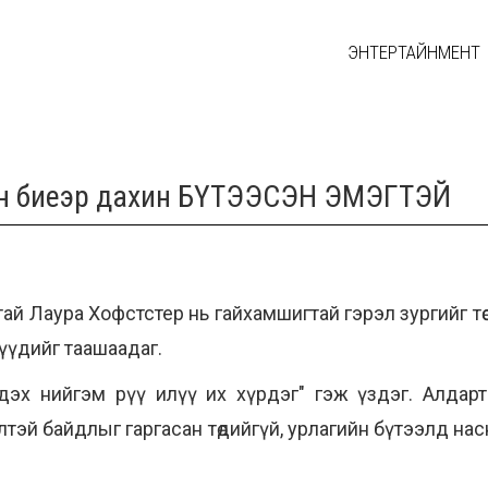
ЭНТЕРТАЙНМЕНТ
ийн биеэр дахин БҮТЭЭСЭН ЭМЭГТЭЙ
ай Лаура Хофстстер нь гайхамшигтай гэрэл зургийг тө
элүүдийг таашаадаг.
гдэх нийгэм рүү илүү их хүрдэг" гэж үздэг. Алдар
өгжилтэй байдлыг гаргасан төдийгүй, урлагийн бүтээлд н