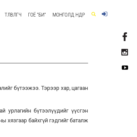
ТӨЛӨВЛӨГЧ
ГОЁ "БИ"
МОНГОЛД ӨНӨӨДӨР
слийг бүтээжээ. Тэрээр хар, цагаан
тай урлагийн бүтээлүүдийг үүсгэн
асны хязгаар байхгүй гэдгийг баталж