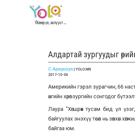
Өсвөр үе, залууст ...
Алдартай зургуудыг өөр
С.Ариунзул
| YOLO.MN
2017-10-06
Америкийн гэрэл зурагчин, 66 наст
өнгийн хөрөг зургийн сонгодог бүтэ
Лаура "Хөгшрөх тусам бид үл үзэ
байгуулах энэхүү төсөл нь зөвхөн х
байгаа юм.