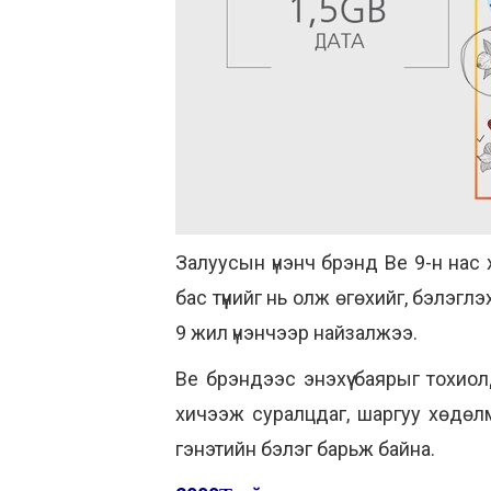
Залуусын үнэнч брэнд Be 9-н нас х
бас түүнийг нь олж өгөхийг, бэлэгл
9 жил үнэнчээр найзалжээ.
Ве брэндээс энэхүү баярыг тохиолд
хичээж суралцдаг, шаргуу хөдөлм
гэнэтийн бэлэг барьж байна.