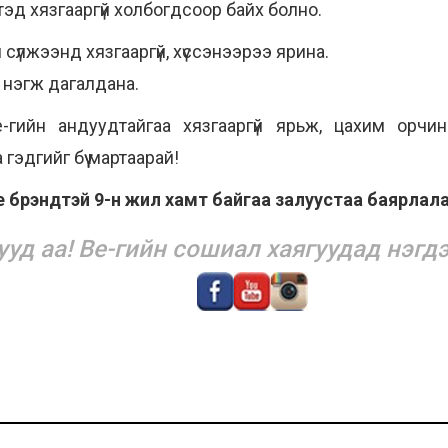
эд хязгааргүй холбогдсоор байх болно.
үлжээнд хязгааргүй, хүссэнээрээ ярина.
 нэгж дагалдана.
гийн андуудтайгаа хязгааргүй ярьж, цахим орчи
эдгийг бүү мартаарай!
e брэндтэй 9-н жил хамт байгаа залуустаа баярлала
ууд аа
!
Ве-гийн
сошиал хаягуудад нэгдэ