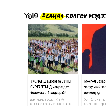
#САНАЛ БОЛГОХ МЭДЭ
ЗУСЛАНД амрангаа ЗУНЫ
Монгол бахар
СУРГАЛТАНД хамрагдах
залуу хүний за
боломжоо бүү алдаарай!
зохиолууд
Өдөр тутамдаа зуслангийн үйл
Эзэн богд Чингис
ажиллагаандаа хамрагдахаас гадна
өвлийн эхэн сары