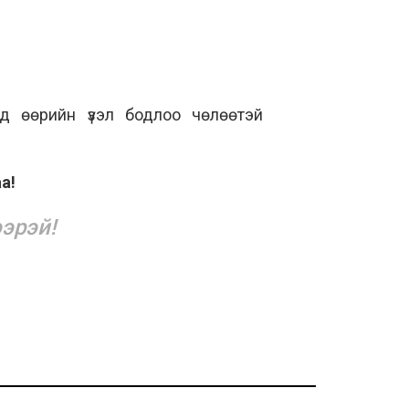
нд өөрийн үзэл бодлоо чөлөөтэй
а!
эрэй!