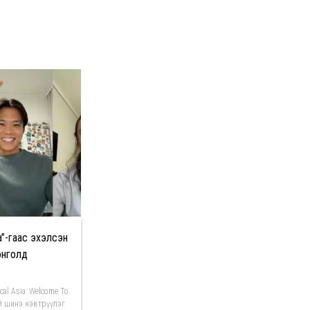
ia”-гаас эхэлсэн
онголд
ical Asia: Welcome To
й шинэ нэвтрүүлэг