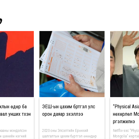
Э
хлын өдөр ба
ЭЕШ-ын цахим бүртгэл улс
“Physical As
авал унших түүхэн
орон даяар эхэллээ
нөхөрлөл М
үргэлжилнэ
 хааны мэндэлсэн
2020 оны Элсэлтийн Ерөнхий
Netflix-ээс "Phys
н шинийн нэгний
шалгалтын цахим бүртгэл өнөөдөр
Mongolia” нэртэ