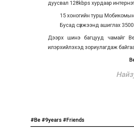
дуусвал 128kbps хурдаар интернэт
15 хоногийн турш Мобикомын с
Бусад сүлжээнд ашиглах 3500
Дээрх шинэ багцууд чамайг Ве-
илэрхийлэхэд зориулагдаж байгаа г
B
Найз
#Be
#9years
#Friends