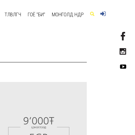
ТӨЛӨВЛӨГЧ
ГОЁ "БИ"
МОНГОЛД ӨНӨӨДӨР