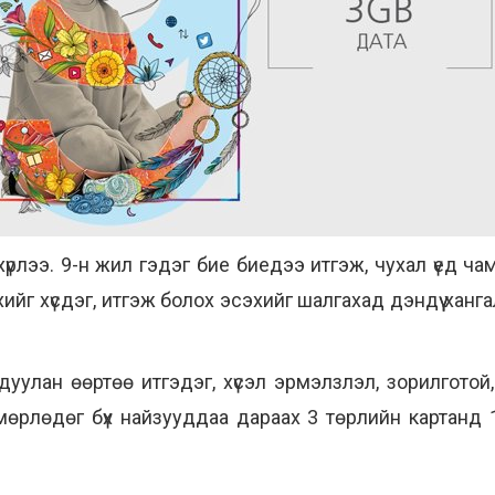
үрлээ. 9-н жил гэдэг бие биедээ итгэж, чухал үед чам
эхийг хүсдэг, итгэж болох эсэхийг шалгахад дэндүү ханг
уулан өөртөө итгэдэг, хүсэл эрмэлзлэл, зорилготой, т
өрлөдөг бүх найзууддаа дараах 3 төрлийн картанд 1