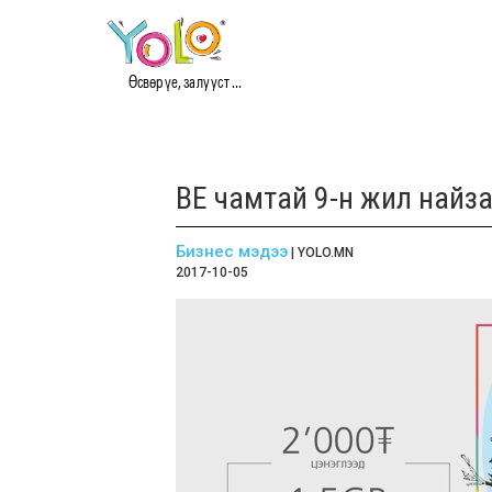
Өсвөр үе, залууст ...
ВЕ чамтай 9-н жил найза
Бизнес мэдээ
| YOLO.MN
2017-10-05