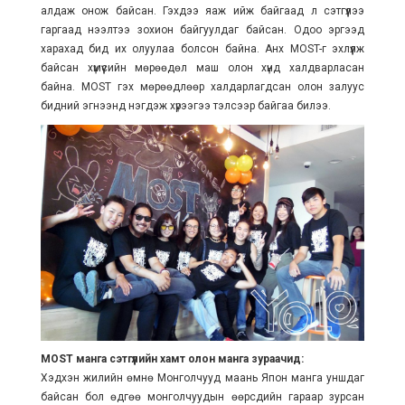
алдаж онож байсан. Гэхдээ яаж ийж байгаад л сэтгүүлээ
гаргаад нээлтээ зохион байгуулдаг байсан. Одоо эргээд
харахад бид их олуулаа болсон байна. Анх MOST-г эхлүүлж
байсан хүмүүсийн мөрөөдөл маш олон хүнд халдварласан
байна. MOST гэх мөрөөдлөөр халдарлагдсан олон залуус
бидний эгнээнд нэгдэж хүрээгээ тэлсээр байгаа билээ.
MOST манга сэтгүүлийн хамт олон манга зураачид:
Хэдхэн жилийн өмнө Монголчууд маань Япон манга уншдаг
байсан бол өдгөө монголчуудын өөрсдийн гараар зурсан