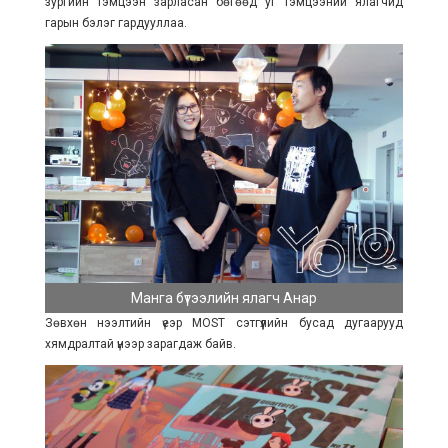
зургийн тэмцээн зарласан бөгөөд уг тэмцээний ялагчид
гарын бэлэг гардууллаа.
Манга бүтээлийн ялагч Анар
Зөвхөн нээлтийн үеэр MOST сэтгүүлийн бусад дугаарууд
хямдралтай үнээр зарагдаж байв.