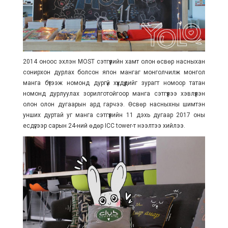
2014 оноос эхлэн MOST сэтгүүлийн хамт олон өсвөр насныхан
сонирхон дурлах болсон япон мангаг монголчилж монгол
манга бүтээж номонд дургүй хүүхдүүдийг зурагт номоор татан
номонд дурлуулах зорилготойгоор манга сэтгүүлээ хэвлүүлэн
олон олон дугаарын ард гарчээ. Өсвөр насныхны шимтэн
унших дуртай уг манга сэтгүүлийн 11 дэхь дугаар 2017 оны
есдүгээр сарын 24-ний өдөр ICC tower-т нээлтээ хийлээ.