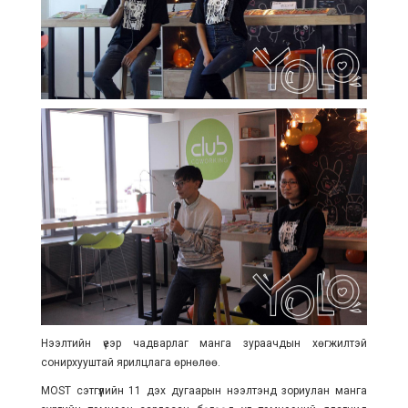
Нээлтийн үеэр чадварлаг манга зураачдын хөгжилтэй
сонирхууштай ярилцлага өрнөлөө.
MOST сэтгүүлийн 11 дэх дугаарын нээлтэнд зориулан манга