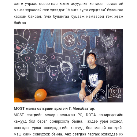
сэтгүүл учраас өсвөр насныхны асуудлыг хөндсөн сэдэвтэй
манга зураасай гэж хүлээдэг. "Манга зурж сурцгаая" булангаа
хассан байсан. Энэ булангаа буцааж нэмээсэй гэж хүсэж
байгаа.
MOST манга сэтгүүлийн эрхлэгч Г.Мөнхбаатар:
MOST сэтгүүлийг өсвөр насныхан PC, DOTA сонирхдогийн
хажууд бол бараг сонирхохгүй байна. Гэхдээ уран зохиол,
сонгодог урлаг сонирхдогийн хажууд бол манай сэтгүүлийг
маш сайн сонирхож байна. Анх сэтгүүлээ гаргаж эхлэхдээ их