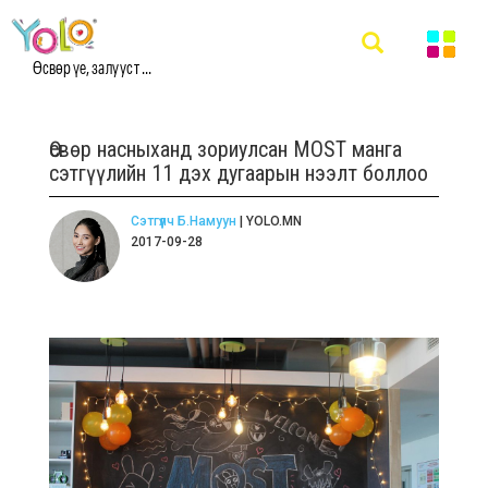
Өсвөр үе, залууст ...
Өсвөр насныханд зориулсан MOST манга
сэтгүүлийн 11 дэх дугаарын нээлт боллоо
Сэтгүүлч Б.Намуун
| YOLO.MN
2017-09-28