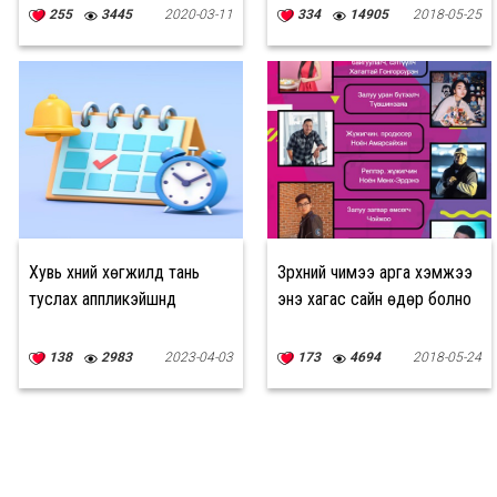
255
3445
2020-03-11
334
14905
2018-05-25
Хувь хүний хөгжилд тань
Зүрхний чимээ арга хэмжээ
туслах аппликэйшнүүд
энэ хагас сайн өдөр болно
138
2983
2023-04-03
173
4694
2018-05-24