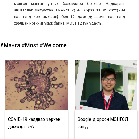
монгол мангаг унших боломжтой болжээ. Чадварлаг
авьяаслаг залуустаа амжилт хүсье. Хэрээ та уг сэтгүүлийн
нээлтэнд ирж амжаагүй бол 12 дахь дугаарын нээлтэнд
хүрэлцэн ирэхийг урьж байна. MOST 12 тун удахгүй..
#Манга
#Most
#Welcome
COVID-19 халдвар хэрхэн
Google-д орсон МОНГОЛ
дамждаг вэ?
залуу