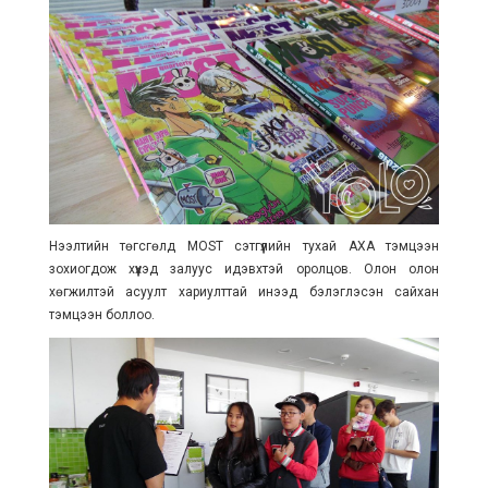
Нээлтийн төгсгөлд MOST сэтгүүлийн тухай АХА тэмцээн
зохиогдож хүүхэд залуус идэвхтэй оролцов. Олон олон
хөгжилтэй асуулт хариулттай инээд бэлэглэсэн сайхан
тэмцээн боллоо.