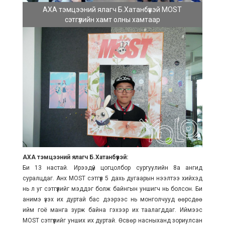
АХА тэмцээний ялагч Б.Хатанбүүвэй MOST
сэтгүүлийн хамт олны хамтаар
АХА тэмцээний ялагч Б.Хатанбүүвэй:
Би 13 настай. Ирээдүй цогцолбор сургуулийн 8а ангид
суралцдаг. Анх MOST сэтгүүл 5 дахь дугаарын нээлтээ хийхэд
нь л уг сэтгүүлийг мэддэг болж байнгын уншигч нь болсон. Би
анимэ үзэх их дуртай бас дээрээс нь монголчууд өөрсдөө
ийм гоё манга зурж байна гэхээр их таалагддаг. Иймээс
MOST сэтгүүлийг унших их дуртай. Өсвөр насныханд зориулсан