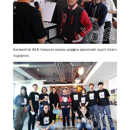
Хөгжилтэй АХА тэмцээн маань ширүүхэн өрнөсний эцэст ялагч
тодорлоо.