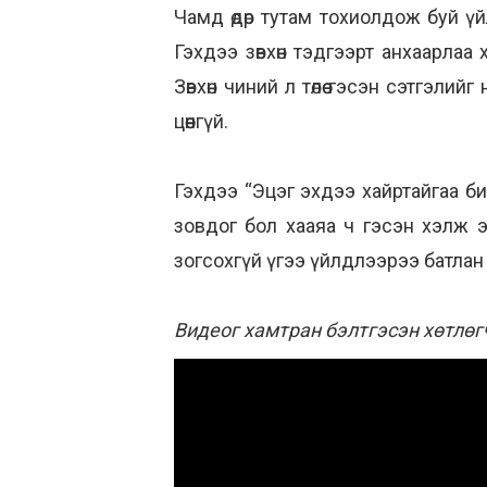
Чамд өдөр тутам тохиолдож буй үйл
Гэхдээ зөвхөн тэдгээрт анхаарлаа
Зөвхөн чиний л төлөө гэсэн сэтгэл
цөөнгүй.
Гэхдээ “Эцэг эхдээ хайртайгаа би 
зовдог бол хааяа ч гэсэн хэлж э
зогсохгүй үгээ үйлдлээрээ батлан
Видеог хамтран бэлтгэсэн хөтлөг