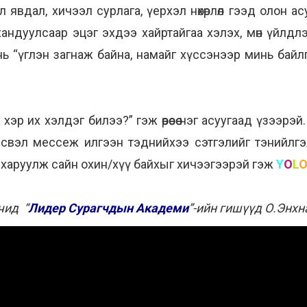
 явдал, хичээл сурлага, үерхэл нөхөрлөл гээд олон а
 хандуулсаар эцэг эхдээ хайртайгаа хэлэх, мөн үйлд
ийг нь “үглэн загнаж байна, намайг хүссэнээр минь ба
хэр их хэлдэг билээ?” гэж өөрөөсөө нэг асуугаад үзээр
свэл мессеж илгээн тэднийхээ сэтгэлийг тэнийлгэж
 харуулж сайн охин/хүү байхыг хичээгээрэй гэж
Y
O
L
чид “
Лидер Сурагчдын Академи
”-ийн гишүүд О.Энхн