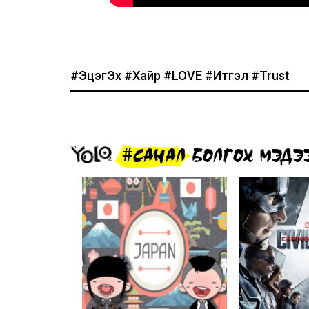
#ЭцэгЭх
#Хайр
#LOVE
#Итгэл
#Trust
#САНАЛ БОЛГОХ МЭДЭ