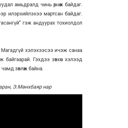
суудал амьдралд чинь өрнөж байдаг.
лээр илэрхийлэхээ мартсан байдаг.
йлгасангүй” гэж андуурах тохиолдол
эй. Магадгүй хэлэхээсээ ичэж санаа
 байгаарай. Гэхдээ зөвхөн хэлээд
O
чамд зөвлөж байна.
аран, Э.Мөнхбаяр нар