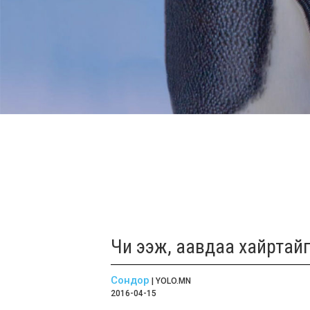
Чи ээж, аавдаа хайртайг
Сондор
| YOLO.MN
2016-04-15