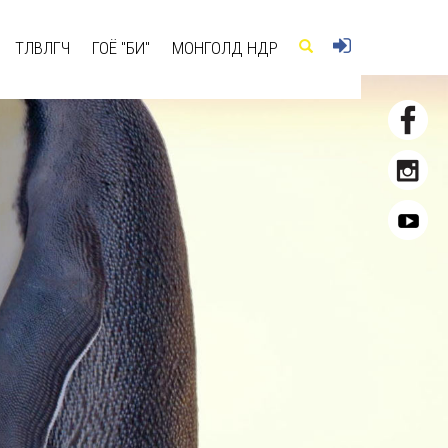
ТӨЛӨВЛӨГЧ
ГОЁ "БИ"
МОНГОЛД ӨНӨӨДӨР