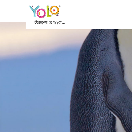
Өсвөр үе, залууст ...