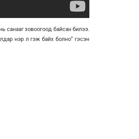
нь санааг зовоогоод байсан билээ.
алдар нэр л гэж байх болно” гэсэн