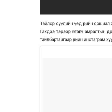
Тайлор сүүлийн үед өөрийн сошиал
Гэхдээ тэрээр өнгөрөгч амралтын 
тайлбартайгаар өөрийн инстаграм х