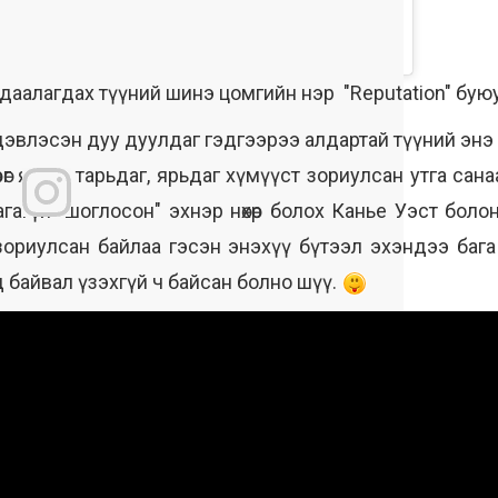
даалагдах түүний шинэ цомгийн нэр "Reputation" буюу
эвлэсэн дуу дуулдаг гэдгээрээ алдартай түүний энэ 
рөг яриаг тарьдаг, ярьдаг хүмүүст зориулсан утга сан
 багагүй "шоглосон" эхнэр нөхөр болох Канье Уэст б
зориулсан байлаа гэсэн энэхүү бүтээл эхэндээ бага
 байвал үзэхгүй ч байсан болно шүү.