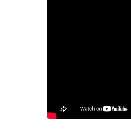
There will be no further explanation. There w
A post shared by Taylor Swift (