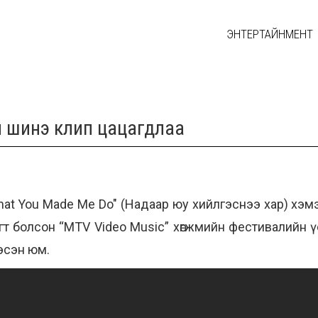
ЭНТЕРТАЙНМЕНТ
 шинэ клип цацагдлаа
at You Made Me Do" (Надаар юу хийлгэснээ хар) хэм
арагт болсон “MTV Video Music” хөгжмийн фестивалийн 
эсэн юм.