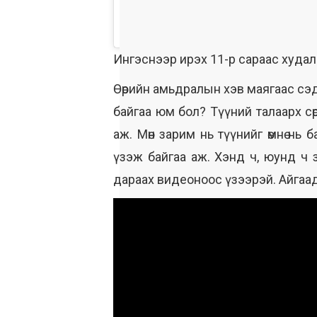
Ингэснээр ирэх 11-р сараас худал
Өөрийн амьдралын хэв маягаас сэд
байгаа юм бол? Түүний талаарх сө
аж. Мөн зарим нь түүнийг өмнө нь
үзэж байгаа аж. Хэнд ч, юунд ч 
дараах видеоноос үзээрэй. Айгаад