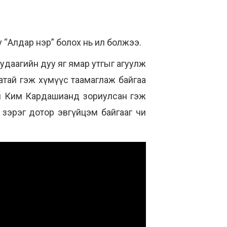
 “Алдар нэр” болох нь ил болжээ.
удаагийн дуу яг ямар утгыг агуулж
аатай гэж хүмүүс таамаглаж байгаа
олон Ким Кардашианд зориулсан гэж
 зэрэг дотор эвгүйцэм байгааг чи