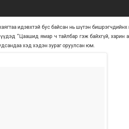
 хаягтаа идэвхтэй бус байсан нь шүтэн бишрэгчдийнх 
өдрүүдэд “Цаашид ямар ч тайлбар гэж байхгүй, харин 
уудсандаа хэд хэдэн зураг оруулсан юм.