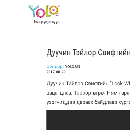
Өсвөр үе, залууст ...
Дуучин Тэйлор Свифтийн
Сондор
| YOLO.MN
2017-08-29
Дуучин Тэйлор Свифтийн "Look Wh
цацагдлаа. Тэрээр өнгөрөгч Ням г
үзэгчиддээ дараах байдлаар хүрг