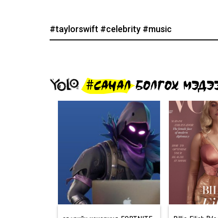
#taylorswift
#celebrity
#music
#САНАЛ БОЛГОХ МЭДЭ