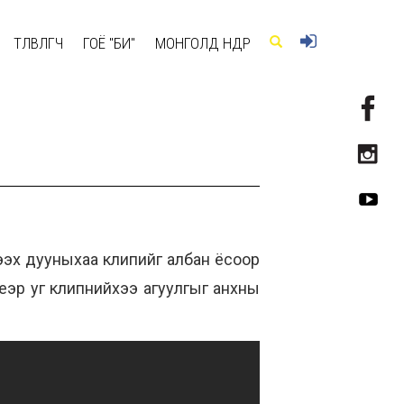
ТӨЛӨВЛӨГЧ
ГОЁ "БИ"
МОНГОЛД ӨНӨӨДӨР
ээх дууныхаа клипийг албан ёсоор
үеэр уг клипнийхээ агуулгыг анхны