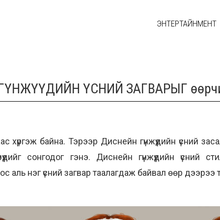
ЭНТЕРТАЙНМЕНТ
йн ГҮНЖҮҮДИЙН ҮСНИЙ ЗАГВАРЫГ өөрч
ас хүргэж байна. Тэрээр Диснейн гүнжүүдийн үсний за
үдийг сонгодог гэнэ. Диснейн гүнжүүдийн үсний стил
с аль нэг үсний загвар таалагдаж байвал өөр дээрээ 