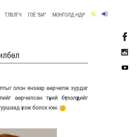
ТӨЛӨВЛӨГЧ
ГОЁ "БИ"
МОНГОЛД ӨНӨӨДӨР
илбөл
салтыг олон янзаар өөрчилж зурдаг
ийг өөрчилсөн түүний бүтээлүүдийг
туршаад үзэж болох юм.