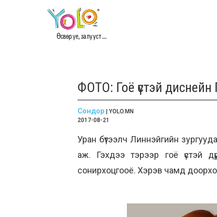
Өсвөр үе, залууст ...
ФОТО: Гоё үстэй дисне
Сондор
| YOLO.MN
2017-08-21
Уран бүтээлч Линнэйгийн зургууда
аж. Гэхдээ тэрээр гоё үстэй дүрү
сонирхоцгооё. Хэрэв чамд доорхоо