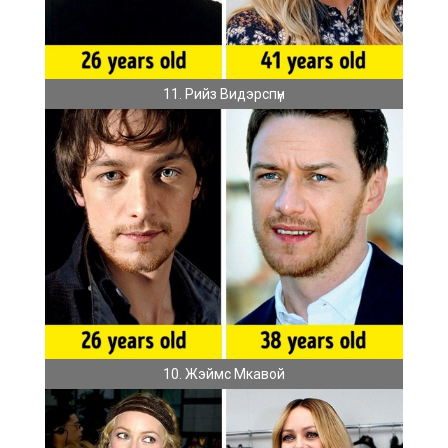
11. Рийз Видэрспүн
10. Жэймс Мкавой