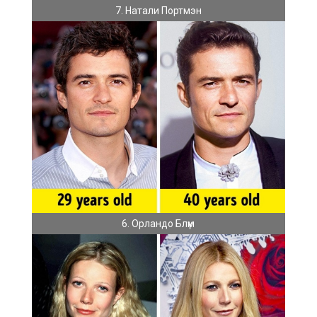
7. Натали Портмэн
6. Орландо Блүм