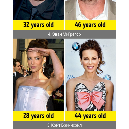
4. Эван МкГрегор
3. Кэйт Бэкинсэйл