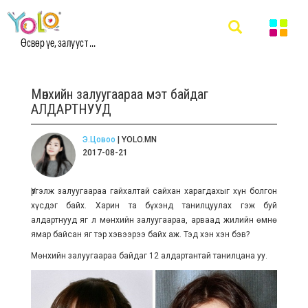
Өсвөр үе, залууст ...
Мөнхийн залуугаараа мэт байдаг
АЛДАРТНУУД
Э.Цовоо
| YOLO.MN
2017-08-21
Үргэлж залуугаараа гайхалтай сайхан харагдахыг хүн болгон
хүсдэг байх. Харин та бүхэнд танилцуулах гэж буй
алдартнууд яг л мөнхийн залуугаараа, арваад жилийн өмнө
ямар байсан яг тэр хэвээрээ байх аж. Тэд хэн хэн бэв?
Мөнхийн залуугаараа байдаг 12 алдартантай танилцана уу.