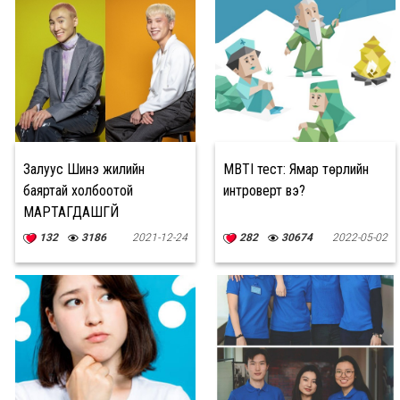
Залуус Шинэ жилийн
MBTI тест: Ямар төрлийн
баяртай холбоотой
интроверт вэ?
МАРТАГДАШГҮЙ
дурсамжаасаа хуваалцлаа
132
3186
2021-12-24
282
30674
2022-05-02