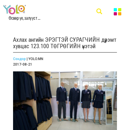
Өсвөр үе, залууст ...
Ахлах ангийн ЭРЭГТЭЙ СУРАГЧИЙН дүрэмт
хувцас 123.100 ТӨГРӨГИЙН үнэтэй
Сондор
| YOLO.MN
2017-08-21