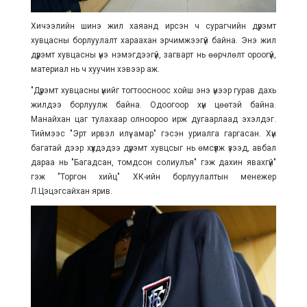
Хичээлийн шинэ жил хаяанд ирсэн ч сурагчийн дүрэмт
хувцасны борлуулалт хараахан эрчимжээгүй байна. Энэ жил
дүрэмт хувцасны үнэ нэмэгдээгүй, загварт нь өөрчлөлт ороогүй,
материал нь ч хуучин хэвээр аж.
"Дүрэмт хувцасны үнийг тогтоосноос хойш энэ үнээр гурав дахь
жилдээ борлуулж байна. Одоогоор хүн цөөтэй байна.
Манайхан цаг тулахаар олноороо ирж дугаарлаад эхэлдэг.
Тиймээс "Эрт ирвэл илүү амар" гэсэн уриалга гаргасан. Хүн
багатай дээр хүүхдэдээ дүрэмт хувцсыг нь өмсүүлж үзээд, авбал
дараа нь "Багадсан, томдсон солиулъя" гэж дахин явахгүй"
гэж "Торгон хийц" ХК-ийн борлуулалтын менежер
Л.Цэцэгсайхан ярив.