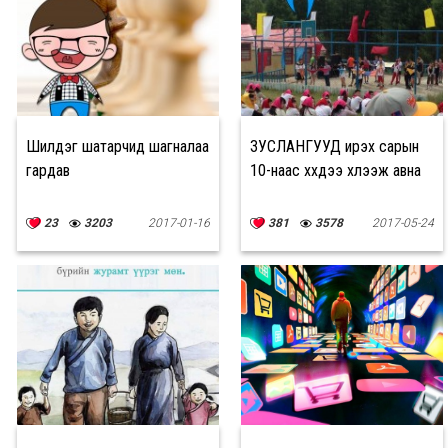
Шилдэг шатарчид шагналаа
ЗУСЛАНГУУД ирэх сарын
гардав
10-наас хүүхдээ хүлээж авна
23
3203
2017-01-16
381
3578
2017-05-24