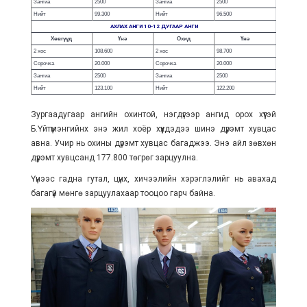
Зангиа
2500
Зангиа
2500
Нийт
99.300
Нийт
96.500
АХЛАХ АНГИ 10-12 ДУГААР АНГИ
Хөвгүүд
Үнэ
Охид
Үнэ
2 хос
108.600
2 хос
98.700
Сорочка
20.000
Сорочка
20.000
Зангиа
2500
Зангиа
2500
Нийт
123.100
Нийт
122.200
Зургаадугаар ангийн охинтой, нэгдүгээр ангид орох хүүтэй
Б.Үйтүмэнгийнх энэ жил хоёр хүүхдэдээ шинэ дүрэмт хувцас
авна. Учир нь охины дүрэмт хувцас багаджээ. Энэ айл зөвхөн
дүрэмт хувцсанд 177.800 төгрөг зарцуулна.
Үүнээс гадна гутал, цүнх, хичээлийн хэрэглэлийг нь авахад
багагүй мөнгө зарцуулахаар тооцоо гарч байна.