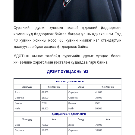
Сурагчийн дүрэмт хувцсыг манай үндэсний үйлдвэрлэгч
компаниуд үйлдвэрлэж байгаа бөгөөд үнэ нь адилхан юм. Тэд
40 хувийн хонины ноос, 60 хувийн нийлэг нэг стандартын
даавуугаар бүтээгдэхүүнээ үйлдвэрлэж байна.
УДЭТ-ын өмнөх талбайд сурагчийн дүрэмт хувцас болон
хичээлийн хэрэгслийн үзэсгэлэн худалдаа гарч байна.
ДҮРЭМТ ХУВЦАСНЫ ҮНЭ
БАГА 1-5 ДУГААР АНГИ
Хөвгүүд
Үнэ /төг-р /
Охид
Үнэ /төг-р /
2 хос
62.800
Сарафан
41.000
Сорочка
16.000
Сорочка
16.000
Зангиа
2500
Зангиа
2500
Нийт
81.300
Нийт
59.500
ДУНД АНГИ 6-9 ДҮГЭЭР АНГИ
Хөвгүүд
Үнэ
Охид
Үнэ
2 хос
78.800
2 хос
76.000
Сорочка
18.000
Сорочка
18.000