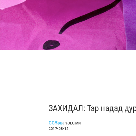
ЗАХИДАЛ: Тэр надад дур
ССҮТөв
| YOLO.MN
2017-08-14