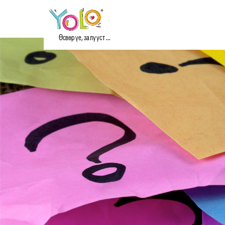
Өсвөр үе, залууст ...