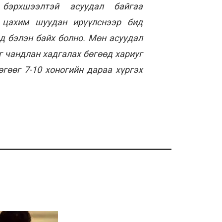
бэрхшээлтэй асуудал байгаа
ж цахим шуудан ирүүлснээр бид
д бэлэн байх болно. Мөн асуудал
 чандлан хадгалах бөгөөд хариуг
гөөг 7-10 хоногийн дараа хүргэх