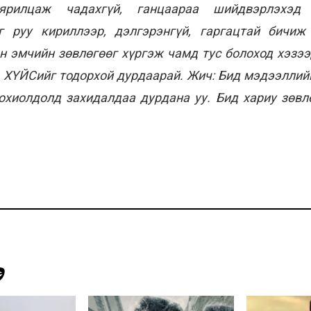
рилцаж чадахгүй, ганцаараа шийдвэрлэхэд 
 руу кириллээр, дэлгэрэнгүй, гаргацтай бичи
н эмчийн зөвлөгөөг хүргэж чамд тус болоход хэзээ
, ХҮЙСийг тодорхой дурдаарай. Жич: Бид мэдээллийг
тохиолдолд захидалдаа дурдана уу. Бид хариу зөвлө
Э