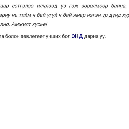
гаар сэтгэлээ илчлээд үз гэж зөвөлмөөр байна.
риу нь тийм ч бай үгүй ч бай ямар нэгэн үр дүнд хү
олно. Амжилт хүсье!
иа болон зөвлөгөөг унших бол
ЭНД
дарна уу.