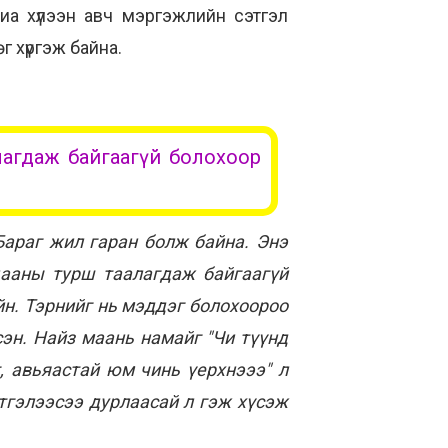
хиа хүлээн авч мэргэжлийн сэтгэл
 хүргэж байна.
лагдаж байгаагүй болохоор
Бараг жил гаран болж байна. Энэ
цааны турш таалагдаж байгаагүй
йн. Тэрнийг нь мэддэг болохоороо
сэн. Найз маань намайг "Чи түүнд
г, авьяастай юм чинь үерхнэээ" л
этгэлээсээ дурлаасай л гэж хүсэж