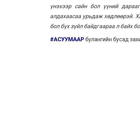
үнэхээр сайн бол үүний дараа
алдахаасаа урьдаж хөдлөөрэй. Ха
бол бүх зүйл байдгаараа л байх б
#АСУУМААР
булангийн бусад зах