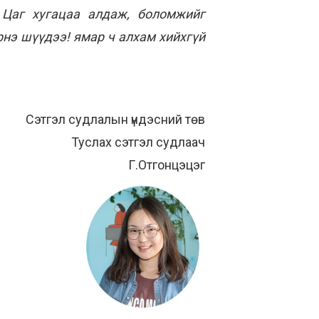
 Цаг хугацаа алдаж, боломжийг
рнэ шүүдээ! ямар ч алхам хийхгүй
Сэтгэл судлалын үндэсний төв
Туслах сэтгэл судлаач
Г.Отгонцэцэг