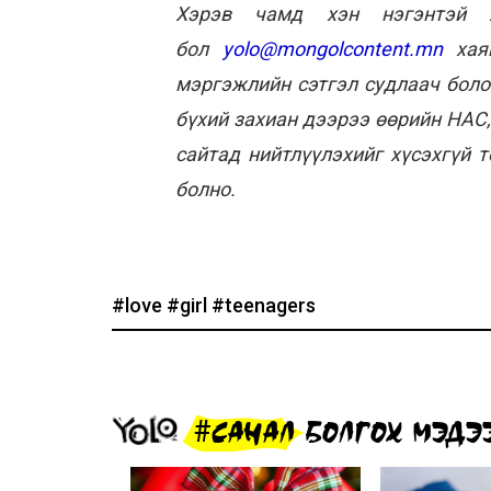
Хэрэв чамд хэн нэгэнтэй я
бол
yolo@mongolcontent.mn
хаяг
мэргэжлийн сэтгэл судлаач боло
бүхий захиан дээрээ өөрийн НАС
сайтад нийтлүүлэхийг хүсэхгүй 
болно.
#love
#girl
#teenagers
#САНАЛ БОЛГОХ МЭДЭ