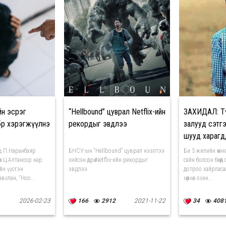
н эсрэг
“Hellbound” цуврал Netflix-ийн
ЗАХИДАЛ: Түү
лбөр хэрэгжүүлнэ
рекордыг эвдлээ
залууд сэтгэ
шууд харагд
д П.Наранбаяр
БНСУ-ын “Hellbound” цуврал нээлтээ
Би 5 жилийн өмн
өх Ц.Алтансор нар
хийсэн өдрөө Netflix-ийн рекордыг
сайн болсон бөгөө
йн үүсгэн
эвдлээ.
дотроо хайрласаа
вхлан, “Ноо...
хөөрхөн охин...
2026-02-23
166
2912
2021-11-22
34
408