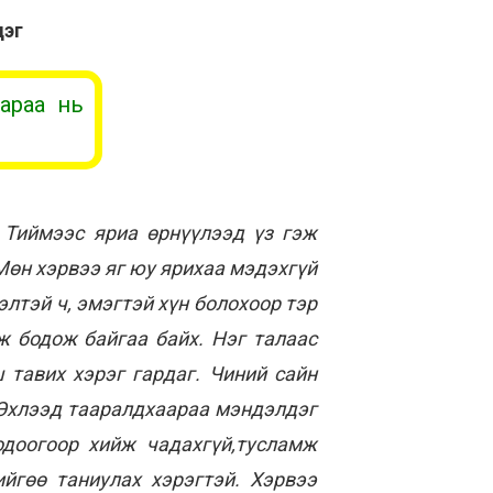
дэг
дараа нь
 Тиймээс яриа өрнүүлээд үз гэж
Мөн хэрвээ яг юу ярихаа мэдэхгүй
элтэй ч, эмэгтэй хүн болохоор тэр
ж бодож байгаа байх. Нэг талаас
 тавих хэрэг гардаг. Чиний сайн
. Эхлээд тааралдхаараа мэндэлдэг
одоогоор хийж чадахгүй,тусламж
йгөө таниулах хэрэгтэй. Хэрвээ