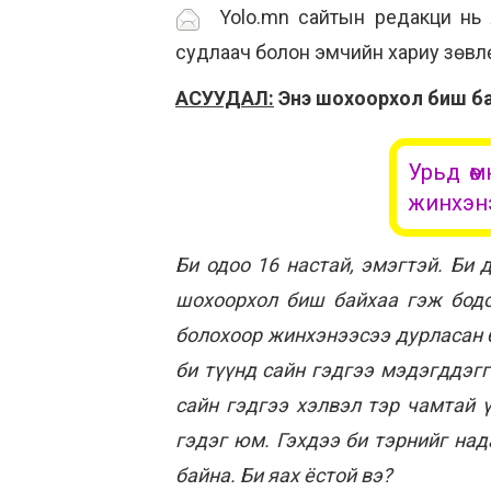
Yolo.mn сайтын редакци нь ям
судлаач болон эмчийн хариу зөвлө
АСУУДАЛ:
Энэ шохоорхол биш б
Урьд өм
жинхэнэ
Би одоо 16 настай, эмэгтэй. Би
шохоорхол биш байхаа гэж бодо
болохоор жинхэнээсээ дурласан б
би түүнд сайн гэдгээ мэдэгддэгг
сайн гэдгээ хэлвэл тэр чамтай ү
гэдэг юм. Гэхдээ би тэрнийг над
байна. Би яах ёстой вэ?