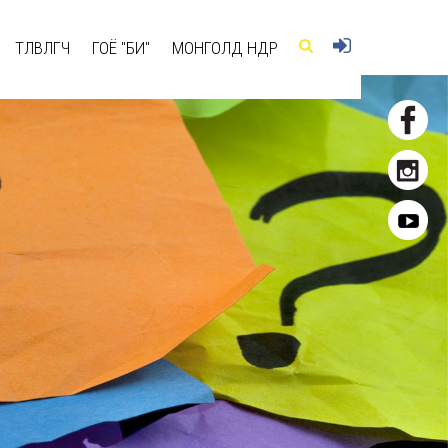
ТӨЛӨВЛӨГЧ
ГОЁ "БИ"
МОНГОЛД ӨНӨӨДӨР