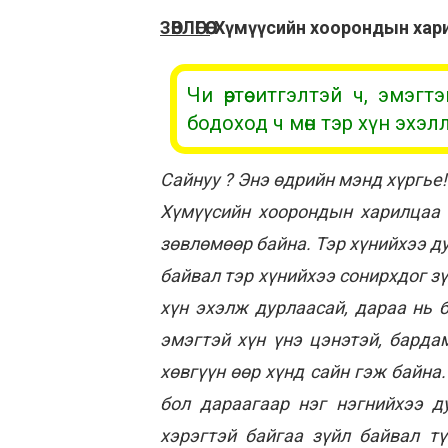
ЗӨВЛӨГӨӨ:
Хүмүүсийн хоорондын харил
Чи өөртөө итгэлтэй ч, эмэ
бодоход ч мөн тэр хүн эхэл
Сайнуу ? Энэ өдрийн мэнд хүргье!
Хүмүүсийн хоорондын харилцаа 
зөвлөмөөр байна. Тэр хүнийхээ д
байвал тэр хүнийхээ сонирхдог зү
хүн эхэлж дурлаасай, дараа нь 
эмэгтэй хүн үнэ цэнэтэй, барда
хөвгүүн өөр хүнд сайн гэж байна
бол дараагаар нэг нэгнийхээ д
хэрэгтэй байгаа зүйл байвал т