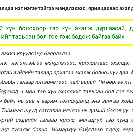
цаа нэг нэгэнтэйгээ мэндлэхээс, ярилцахаас эхэл
гтэй хүн болохоор тэр хүн эхэлж дурлаасай, 
лийг тавьсан бол гоё гэж бодож байгаа байх.
 захиа ирүүлсэнд баярлалаа.
нэг нэгэнтэйгээ мэндлэхээс, ярилцахаас эхэлдэг.
уртай зүйлийн талаар яриагаа эхэлж болно шүү дээ. 
йлийн талаар интэрнетээс хайгаарай. Чи өөртөө итг
бодоход ч мөн тэр хүн эхэллийг тавьсан бол гоё гэ
м байх нь зөв ч зарим тохиолдолд энэ зангаа хойш
. Тиймээс шууд сэтгэлээ илчлэх нь дэмий болов уу
уртай сэдвийн талаар ярилц, магадгүй тэр хүнд 
үүнд тусалж болно. Иймэрхүү байдлаар түүнд өөри