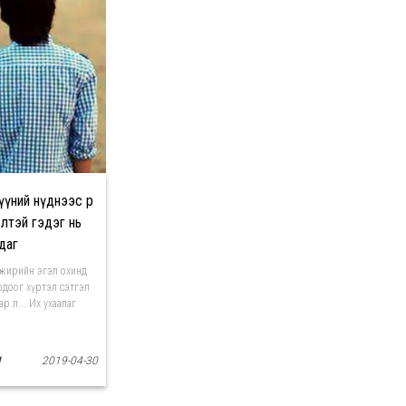
ний нүднээс өөр
лтэй гэдэг нь
даг
ө жирийн эгэл охинд
д одоог хүртэл сэтгэл
р л... Их ухаалаг
1
2019-04-30