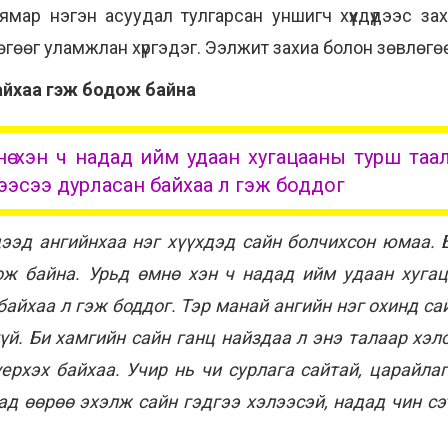
ар нэгэн асуудал тулгарсан уншигч хүүхдүүдээс за
гөөг уламжлан хүргэдэг. Ээлжит захиа болон зөвлөгөөг
айхаа гэж бодож байна
нө хэн ч надад ийм удаан хугацааны турш таа
эсээ дурласан байхаа л гэж боддог
 дээд ангийнхаа нэг хүүхдэд сайн болчихсон юмаа. 
ж байна. Урьд өмнө хэн ч надад ийм удаан хуга
айхаа л гэж боддог. Тэр манай ангийн нэг охинд са
үй. Би хамгийн сайн ганц найздаа л энэ талаар хэл
ерхэх байхаа. Учир нь чи сурлага сайтай, царайла
ад өөрөө эхэлж сайн гэдгээ хэлээсэй, надад чин с