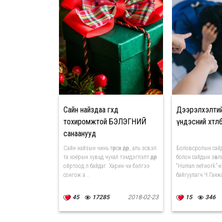
Сайн найздаа өгөхөд
Дээрэлхэлтий
тохиромжтой БЭЛЭГНИЙ
үндэсний хөтө
санаанууд
Сайн найзын чинь төрсөн өдөр, аль эсвэл
Боловсролын сай
та хоёрын хувьд чухал тэмдэглэлт өдөр
болон сайдын зөвл
ойртоод л байдаг. Харин чи бэлгээ
“Human network”-и
сонгож а...
байгуулагч Ч.Ганжа
45
17285
2018-02-23
15
346