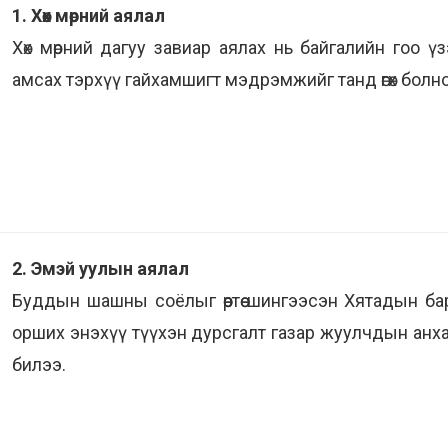
1. Хөх мөрний аялал
Хөх мөрний дагуу завиар аялах нь байгалийн гоо 
амсах тэрхүү гайхамшигт мэдрэмжийг танд өгөх болно
2. Эмэй уулын аялал
Буддын шашны соёлыг өөртөө шингээсэн Хятадын ба
орших энэхүү түүхэн дурсгалт газар жуулчдын анха
билээ.