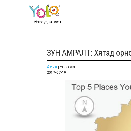
Өсвөр үе, залууст ...
ЗУН АМРАЛТ: Хятад орн
Аска
| YOLO.MN
2017-07-19