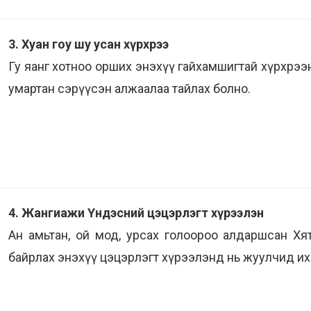
3. Хуан гоу шу усан хүрхрээ
Гу яанг хотноо орших энэхүү гайхамшигтай хүрхрээ
умартан сэрүүсэн алжаалаа тайлах болно.
4. Жангиажи Үндэсний цэцэрлэгт хүрээлэн
Ан амьтан, ой мод, урсах голоороо алдаршсан Хя
байрлах энэхүү цэцэрлэгт хүрээлэнд нь жуулчид их