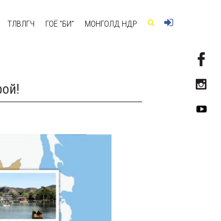
ТӨЛӨВЛӨГЧ
ГОЁ "БИ"
МОНГОЛД ӨНӨӨДӨР
ой!