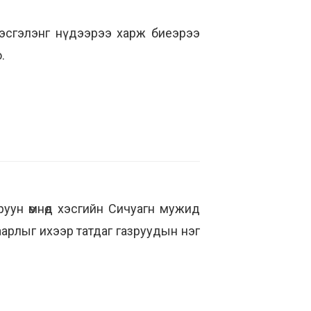
үзэсгэлэнг нүдээрээ харж биеэрээ
.
руун өмнөд хэсгийн Сичуагн мужид
арлыг ихээр татдаг газруудын нэг