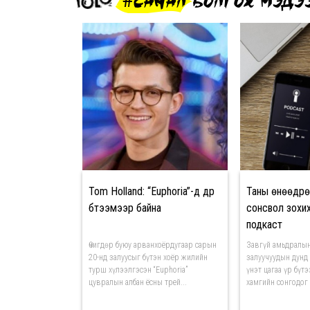
#САНАЛ БОЛГОХ МЭДЭ
Tom Holland: “Euphoria”-д дүр
Таны өнөөдрө
бүтээмээр байна
сонсвол зох
подкаст
Өчигдөр буюу арванхоёрдугаар сарын
Завгүй амьдралын
20-нд залуусыг бүтэн хоёр жилийн
залуучуудын дунд 
турш хүлээлгэсэн “Euphoria”
үнэт цагаа үр бүт
цувралын албан ёсны трей...
хамгийн сонгодог а