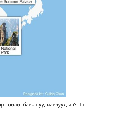
төлөвлөж байна уу, найзууд аа? Та