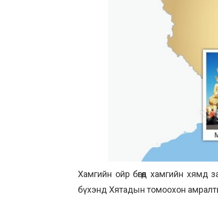
Хамгийн ойр бөгөөд хамгийн хямд 
бүхэнд Хятадын томоохон амралты