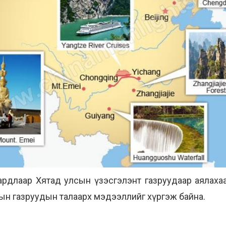
зардлаар Хятад улсын үзэсгэлэнт газруудаар аялахаар 
н газруудын талаарх мэдээллийг хүргэж байна.