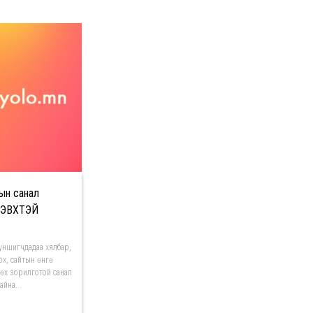
ын санал
ДЭВХТЭЙ
 уншигчдадаа хялбар,
х, сайтын өнгө
өх зорилготой санал
айна...