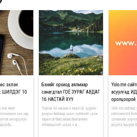
Э
өс эхлэн
Бүхнийг орхиод аялмаар
Yolo.mn сайт
их ШИЛДЭГ 10
санагдтал ГОЁ ЗУРАГ АВДАГ
асуулгад И
16 НАСТАЙ ХҮҮ
оролцоорой
 хэв маяг
“Хэрэв чи хаашаа ч явахгүй, суурин
Yolo.mn сайтаас
зонхилсон энэ үед
дээрээ байсаар шинэ зүйлсийг үзэж
ойлгомжтой боло
ээлтэй өнгөрүүлэх
харахгүй байх аваас байгалийн
үзэмжийг өөрчл
рга бо...
гайхамшгийг хэзээ ч м...
асуулга явуулж б