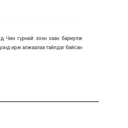
д Чин гүрний эзэн хаан бариулж
рдонд ирж алжаалаа тайлдаг байсан