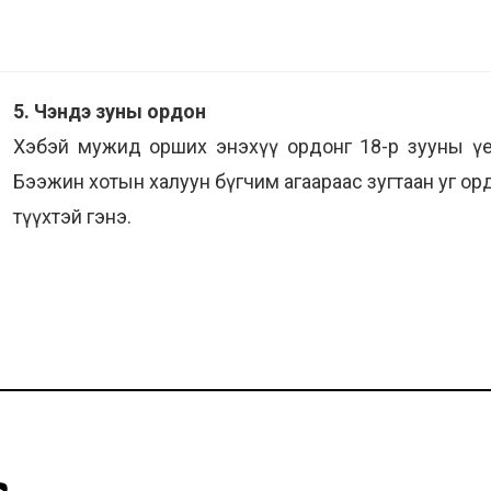
5. Чэндэ зуны ордон
Хэбэй мужид орших энэхүү ордонг 18-р зууны үе
Бээжин хотын халуун бүгчим агаараас зугтаан уг о
түүхтэй гэнэ.