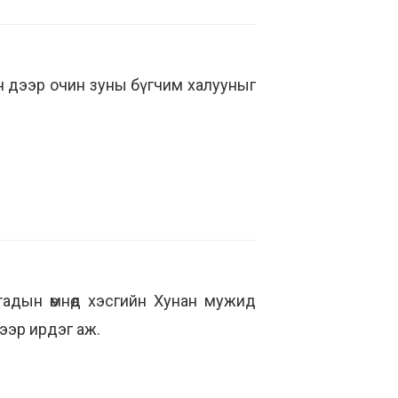
н дээр очин зуны бүгчим халууныг
тадын өмнөд хэсгийн Хунан мужид
ээр ирдэг аж.