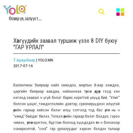
Өсвөр үе, залууст ...
Хөвгүүдийн заавал туршиж үзэх 8 DIY буюу
"ГАР УРЛАЛ"
Т.Ариунбаяр
| YOLO.MN
2017-07-16
Валентины баяраар найз охиндоо, мартын 8-аар ээждээ,
цэргийн баяраар аавдаа, найзынхаа төрсөн өдрөөр гээд хэн
нэгэнд заавал ч үгүй бэлэг барих хэрэгтэй үеүүд бий. "Улиг"
болсон цэцэг, тэмдэглэлийн дэвтэр, сувенирүүдээс илүүтэй
өөрийн гараар хийсэн бэлэг илүү сэтгэлд тод бас өртөг нь ч
"хямд" байдаг билээ. Тэгвэл өөрийн гараар бэлэг бэлдэх, гэрээ
чимэх, өөртөө хэрэглэх, бүр том болоод хүүхдэдээ өгч ч болохоор
сонирхолтой, "cool" гар урлалуудыг хэрхэн бэлдэх талаар