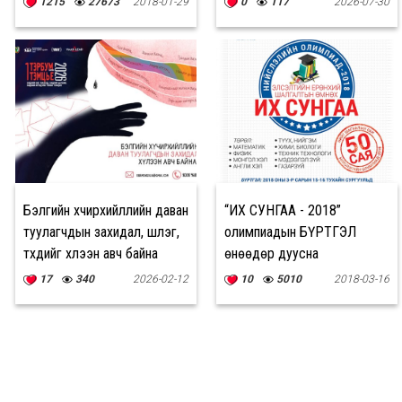
1215
27673
2018-01-29
0
117
2026-07-30
эхэлсэн
Бэлгийн хүчирхийллийн даван
“ИХ СУНГАА - 2018”
туулагчдын захидал, шүлэг,
олимпиадын БҮРТГЭЛ
түүхүүдийг хүлээн авч байна
өнөөдөр дуусна
17
340
2026-02-12
10
5010
2018-03-16