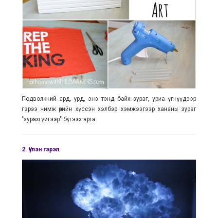
Подволкний ард, урд, энэ тэнд байх зураг, уриа үгнүүдээр
гэрээ чимж өөрийн хүссэн хэлбэр хэмжээгээр хананы зураг
"зурахгүйгээр" бүтээх арга.
2.
Үүлэн гэрэл