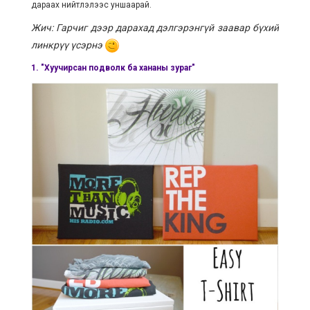
дараах нийтлэлээс уншаарай.
Жич: Гарчиг дээр дарахад дэлгэрэнгүй заавар бүхий
линкрүү үсэрнэ
1. "
Хуучирсан подволк
ба
хананы зураг
"