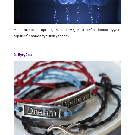
Маш амархан аргаар, маш хямд өртгөөр хийж болох "үүлэн
гэрлийг" заавал туршиж үзээрэй.
3.
Бугуйвч