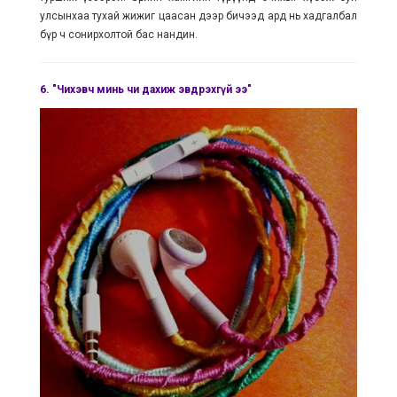
улсынхаа тухай жижиг цаасан дээр бичээд ард нь хадгалбал
бүр ч сонирхолтой бас нандин.
6.
"Чихэвч минь чи дахиж эвдрэхгүй ээ"