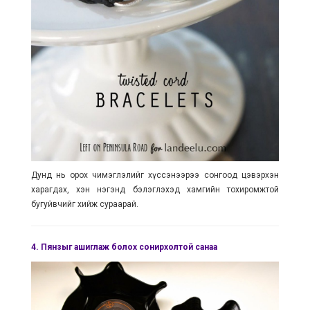
Дунд нь орох чимэглэлийг хүссэнээрээ сонгоод цэвэрхэн
харагдах, хэн нэгэнд бэлэглэхэд хамгийн тохиромжтой
бугуйвчийг хийж сураарай.
4.
Пянзыг ашиглаж болох сонирхолтой санаа