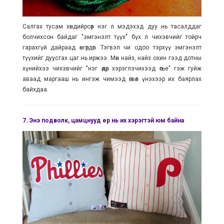
Салгах тусам хөндийрсөөр нэг л мэдэхэд дуу нь тасалддаг
болчихсон байдаг "эмгэнэлт түүх" бүх л чихэвчийг тойрч
гарахгүй дайраад өнгөрдөг. Тэгвэл чи одоо тэрхүү эмгэнэлт
түүхийг дуусгах цаг нь иржээ. Мөн найз, найз охин гээд дотны
хүнийхээ чихэвчийг "нэг өдөр хэрэглэчихээд өгье" гэж гуйж
аваад маргааш нь ингэж чимээд өгвөл үнэхээр их баярлах
байхдаа.
7.
Энэ подволк, цамцнууд ер нь их хэрэгтэй юм байна