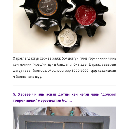
Хэрэглэгдэхгүй хэрнээ хаяж болдоггүй пянз гэрийнхний чинь
хэн нэгний "новш"-н дунд байдаг л биз дээ. Дараах зааврын
дагуу таваг болгоод ойролцоогоор 3000-5000 төгрөгөөр худалдсан
ч болно гэнэ шүү.
5.
Хэрвээ чи аль эсвэл дотны хэн нэгэн чинь "дэлхийг
тойрон аялах" мөрөөдөлтэй бол..
.