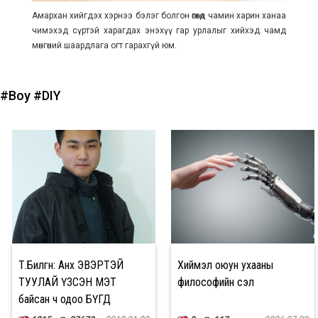
Амархан хийгдэх хэрнээ бэлэг болгон өгөхөд чамин харин ханаа
чимэхэд сүртэй харагдах энэхүү гар урлалыг хийхэд чамд
мөнгөний шаардлага огт гарахгүй юм.
#Boy
#DIY
Т.Билгүүн: Анх ЭВЭРТЭЙ
Хиймэл оюун ухааны
ТУУЛАЙ ҮЗСЭН МЭТ
философийн үүсэл
байсан ч одоо БҮГД
МЭДДЭГ БОЛЖ САЙШААЖ