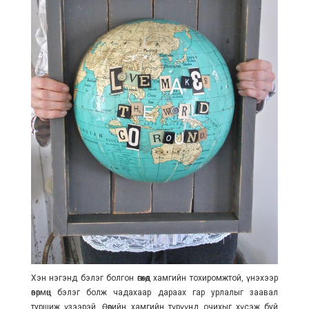
Хэн нэгэнд бэлэг болгон өгөхөд хамгийн тохиромжтой, үнэхээр
өвөрмөц бэлэг болж чадахаар дараах гар урлалыг заавал
туршиж үзээрэй. Өөрийн хамгийн түрүүнд очихыг хүсэж буй