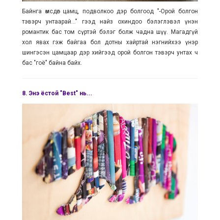
Байнга өмсдөг цамц, подволкоо дэр болгоод "-Орой болгон
тэвэрч унтаарай..." гээд найз охиндоо бэлэглэвэл үнэн
романтик бас том сүртэй бэлэг болж чадна шүү. Магадгүй
хол явах гэж байгаа бол дотны хайртай нэгнийхээ үнэр
шингэсэн цамцаар дэр хийгээд орой болгон тэвэрч унтах ч
бас "гоё" байна байх.
8.
Энэ ёстой "Best" нь...