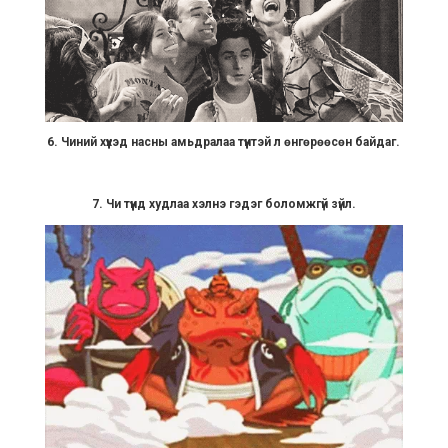
6. Чиний хүүхэд насны амьдралаа түүнтэй л өнгөрөөсөн байдаг.
7. Чи түүнд худлаа хэлнэ гэдэг боломжгүй зүйл.