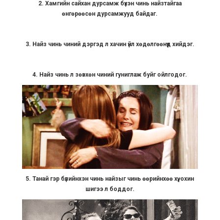
2. Хамгийн сайхан дурсамж бүхэн чинь найзтайгаа
өнгөрөөсөн дурсамжууд байдаг.
3. Найз чинь чиний дэргэд л хачин үйл хөдөлгөөнүүд хийдэг.
4. Найз чинь л зөвхөн чиний гуниглаж буйг ойлгодог.
5. Танай гэр бүлийнхэн чинь найзыг чинь өөрийнхөө хүү, охин
шигээ л боддог.