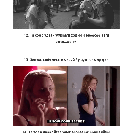
12. Та хоёр удаан уулзаагүй хэдий ч ерөөсөө эвгүй
санагддаггүй.
13. Зөвхөн найз чинь л чиний бүх нууцыг мэддэг.
14. Та хоёр ирээдүйгээ хамт төлөвлөж өөрсдийгөө