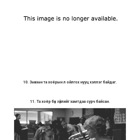
10. Зөвхөн та хоёрын л ойлгох нууц хэллэг байдаг.
11. Та хоёр бүх зүйлийг хамтдаа сурч байсан.