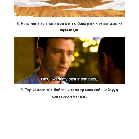
8. Найз чинь хэн нэгэнтэй дотно байх үед чи түүнийг маш их
хармалдаг.
9. Тэр чамаас хол байсан ч та хоёр маш сайн найзууд
хэвээрээ л байдаг.