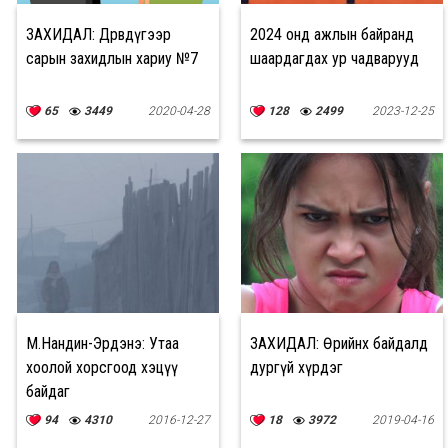
ЗАХИДАЛ: Дөрөвдүгээр
2024 онд ажлын байранд
сарын захидлын хариу №7
шаардагдах ур чадварууд
65
3449
2020-04-28
128
2499
2023-12-25
М.Нандин-Эрдэнэ: Утаа
ЗАХИДАЛ: Өөрийнхөө байдалд
хоолой хорсгоод хэцүү
дургүй хүрдэг
байдаг
94
4310
2016-12-27
18
3972
2019-04-16