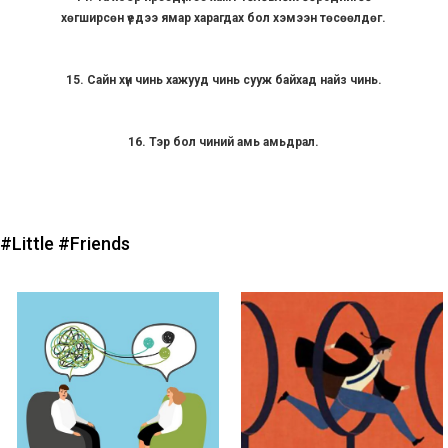
хөгширсөн үедээ ямар харагдах бол хэмээн төсөөлдөг.
15. Сайн хүн чинь хажууд чинь сууж байхад найз чинь.
16. Тэр бол чиний амь амьдрал.
#Little
#Friends