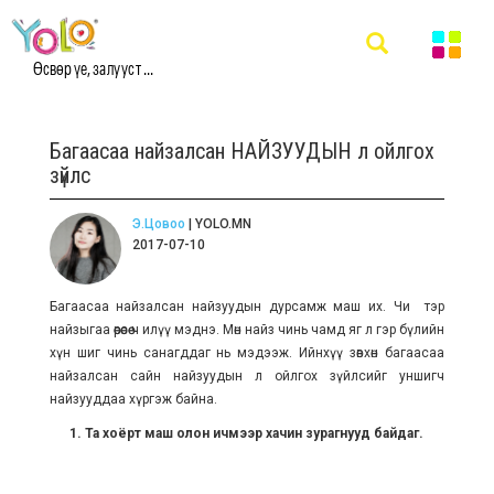
Өсвөр үе, залууст ...
Багаасаа найзалсан НАЙЗУУДЫН л ойлгох
зүйлс
Э.Цовоо
| YOLO.MN
2017-07-10
Багаасаа найзалсан найзуудын дурсамж маш их. Чи тэр
найзыгаа өөрөөсөө ч илүү мэднэ. Мөн найз чинь чамд яг л гэр бүлийн
хүн шиг чинь санагддаг нь мэдээж. Ийнхүү зөвхөн багаасаа
найзалсан сайн найзуудын л ойлгох зүйлсийг уншигч
найзууддаа хүргэж байна.
1. Та хоёрт маш олон ичмээр хачин зурагнууд байдаг.