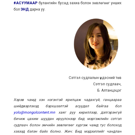
#АСУУМААР
булангийн бусад захиа болон зөвлөгөөг унших
бол
ЭНД
дарна уу.
Сэтгэл судлалын үндэсний төв
Сэтгэл судлаач,
Б. Алтанцэцэг
Хэрэв чамд хэн нэгэнтэй ярилцаж чадахгүй, ганцаараа
шийдвэрлэхэд бэрхшээлтэй асуудал байгаа бол
yolo@mongolcontent.mn
хаяг руу кириллээр, дэлгэрэнгүй
бичиж цахим шуудан ирүүлснээр бид мэргэжлийн сэтгэл
судлаач болон эмчийн зөвлөгөөг хүргэж чамд тус болоход
хэзээд бэлэн байх болно. Жич: Бид мэдээллийг чандлан