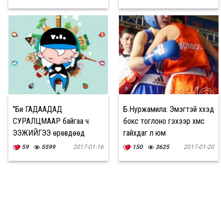
"Би ГАДААДАД
Б.Нуржамила: Эмэгтэй хүүхэд
СУРАЛЦМААР байгаа ч
бокс тоглоно гэхээр хүмүүс
ЭЭЖИЙГЭЭ өрөвдөөд
гайхдаг л юм
байна"
59
5599
2017-01-16
150
3625
2017-01-20