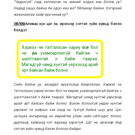
"Чадахгүй" гээд хэлчихсэн нь миний алдаа юм болов уу?
Надад хэцүү байна би одоо яах вэ? Уйлмаар байна. Хэтэрхий
жаахнаасаа хайр ярьчихав уу?
ЗӨВЛӨГӨӨ:
Аливаа хүн цаг нь ирэхээр сэтгэл зүйн хувьд бэлэн
болдог
Хэрвээ чи татгалзсан хариу өгсөн бол
чи өөрөө ухамсарлахгүй байгаа ч
шалтгаантай л байж таараа.
Магадгүй чамд хүнтэй үерхэхэд арай
эрт байсан байж болно.
Сайн байна уу, захидал ирүүлсэнд баярлалаа. Хэрвээ чи
татгалзсан хариу өгсөн бол чи өөрөө ухамсарлахгүй байгаа ч
шалтгаантай л байж таараа. Магадгүй чамд хүнтэй үерхэхэд
арай эрт байсан байж болно. Бэлэн болоогүй үедээ хүнтэй
үерхвэл та хоёрын хэн хэнд нь тухгүй байна шүү дээ. Цаг
хугацаа өнгөрөхөд чи өөрийгөө улам сайн ойлгодог болно,
дурлалд, хайранд хэт яараад хэрэггүй. Цаг нь ирэхээр бид
сэтгэл зүйн хувьд бэлэн болсон байдаг.