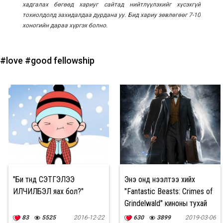
хадгалах бөгөөд хариуг сайтад нийтлүүлэхийг хүсэхгүй
тохиолдолд захидалдаа дурдана уу. Бид хариу зөвлөгөөг 7-10
хоногийн дараа хүргэх болно.
#love
#good fellowship
"Би түүнд СЭТГЭЛЭЭ
Энэ онд нээлтээ хийх
ИЛЧИЛБЭЛ яах бол?"
"Fantastic Beasts: Crimes of
Grindelwald" киноны тухай
83
5525
2016-12-22
630
3899
2019-03-06