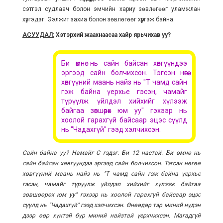
сэтгэл судлаач болон эмчийн хариу зөвлөгөөг уламжлан
хүргэдэг. Ээлжит захиа болон зөвлөгөөг хүргэж байна.
АСУУДАЛ:
Хэтэрхий жаахнаасаа хайр ярьчихав уу?
Би өмнө нь сайн байсан хөвгүүндээ
эргээд сайн болчихсон. Тэгсэн нөгөө
хөвгүүний маань найз нь "Т чамд сайн
гэж байна үерхье гэсэн, чамайг
түрүүлж үйлдэл хийхийг хүлээж
байгаа зөвшөөрөх юм уу" гэхээр нь
хоолой гарахгүй байсаар эцэс сүүлд
нь "Чадахгүй" гээд хэлчихсэн.
Сайн байна уу? Намайг С гэдэг. Би 12 настай. Би өмнө нь
сайн байсан хөвгүүндээ эргээд сайн болчихсон. Тэгсэн нөгөө
хөвгүүний маань найз нь "Т чамд сайн гэж байна үерхье
гэсэн, чамайг түрүүлж үйлдэл хийхийг хүлээж байгаа
зөвшөөрөх юм уу" гэхээр нь хоолой гарахгүй байсаар эцэс
сүүлд нь "Чадахгүй" гээд хэлчихсэн. Өнөөдөр тэр миний нүдэн
дээр өөр хүнтэй бүр миний найзтай үерхчихсэн. Магадгүй