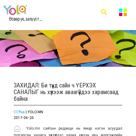
Өсвөр үе, залууст ...
ЗАХИДАЛ: Би түүнд сайн ч ҮЕРХЭХ
САНАЛЫГ нь хүлээж аваагүйдээ харамсаад
байна
ССҮТөв
| YOLO.MN
2017-06-20
Yolo.mn сайтын редакци нь ямар нэгэн асуудал
тулгарсан уншигч хүүхдүүдээс захиа хүлээн авч мэргэжлийн