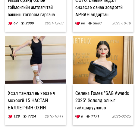
Nissin брэнд бэлэн
ФОТО: Биеийн илүүдэл
гоймонгийн амтлагчтай
үснээсээ санаа зовдоггүй
ваннын тоглоом гаргана
АРВАН алдартан
67
2309
2021-12-03
66
3880
2021-10-18
Хүсэл тэмүүлэл нь хэзээ ч
Селена Гомез "SAG Awards
мохоогүй 15 НАСТАЙ
2025" ёслолд олныг
БАЛЛЕТЧИН ОХИН
гайхшируулжээ
128
7724
2016-10-11
6
1171
2025-02-25