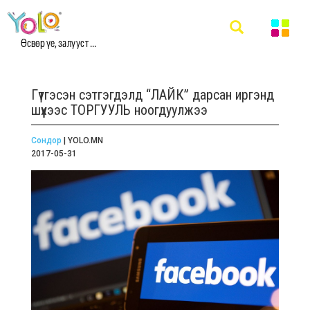
Өсвөр үе, залууст ...
Гүтгэсэн сэтгэгдэлд “ЛАЙК” дарсан иргэнд
шүүхээс ТОРГУУЛЬ ноогдуулжээ
Сондор
| YOLO.MN
2017-05-31