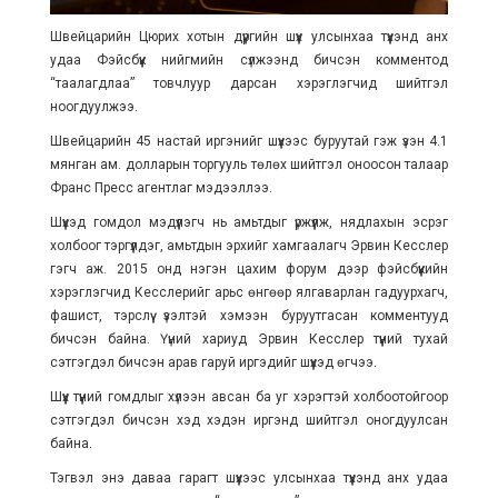
Швейцарийн Цюрих хотын дүүргийн шүүх улсынхаа түүхэнд анх
удаа Фэйсбүүк нийгмийн сүлжээнд бичсэн комментод
“таалагдлаа” товчлуур дарсан хэрэглэгчид шийтгэл
ноогдуулжээ.
Швейцарийн 45 настай иргэнийг шүүхээс буруутай гэж үзэн 4.1
мянган ам. долларын торгууль төлөх шийтгэл оноосон талаар
Франс Пресс агентлаг мэдээллээ.
Шүүхэд гомдол мэдүүлэгч нь амьтдыг үржүүлж, нядлахын эсрэг
холбоог тэргүүлдэг, амьтдын эрхийг хамгаалагч Эрвин Кесслер
гэгч аж. 2015 онд нэгэн цахим форум дээр фэйсбүүкийн
хэрэглэгчид Кесслерийг арьс өнгөөр ялгаварлан гадуурхагч,
фашист, тэрслүү үзэлтэй хэмээн буруутгасан комментууд
бичсэн байна. Үүний хариуд Эрвин Кесслер түүний тухай
сэтгэгдэл бичсэн арав гаруй иргэдийг шүүхэд өгчээ.
Шүүх түүний гомдлыг хүлээн авсан ба уг хэрэгтэй холбоотойгоор
сэтгэгдэл бичсэн хэд хэдэн иргэнд шийтгэл оногдуулсан
байна.
Тэгвэл энэ даваа гарагт шүүхээс улсынхаа түүхэнд анх удаа