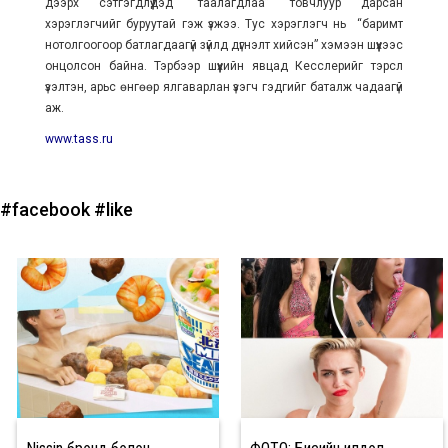
дээрх сэтгэгдлүүдэд “таалагдлаа” товчлуур дарсан
хэрэглэгчийг буруутай гэж үзжээ. Тус хэрэглэгч нь “баримт
нотолгоогоор батлагдаагүй зүйлд дүгнэлт хийсэн” хэмээн шүүхээс
онцолсон байна. Тэрбээр шүүхийн явцад Кесслерийг тэрслүү
үзэлтэн, арьс өнгөөр ялгаварлан үзэгч гэдгийг баталж чадаагүй
аж.
www.tass.ru
#facebook
#like