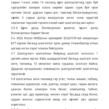
сарын 1-нээс хойш 16 насанд хүрэх шалгуулагчид сурч буй
сургуулийн захирал эсвэл өөрийн оршин сууж буй орон
нутгийн Засаг даргын гарын үсэг, тамгаар баталгаажуулсан,
сүүлийн 3 сарын дотор авахуулсан өнгөт чээж зурагтай
лавлагааг төрсний гэрчилгээний хамт шалгалтад авч ирнэ/
3.5.4 Бүрэн дунд боловсролын үнэмлэх, түүнээс дээш
боловсролын баримт бичиг
3.6 ЭЕШ болон МХБШ-ын хуваарийг БСШУСЯ-тай зөвшилцөн
БҮТ зарлах бөгөөд шалгалтыг орон даяар Улаанбаатар хотын
цагаар нэгэн зэрэг зохион байгуулна.
3.7 Шалгуулагч шалгалтын байранд шалгалт эхлэхээс 1
цагийн өмнө ирсэн байх шаардлагатай бөгөөд шалгалт өгөх
анги, танхимд 10 минутын өмнө суудлаа эзэлсэн байна.
Дурдсан хугацаанаас хожимдсон шалгуулагчийг шалгалтад
оруулахгүй.
3.8 Шалгалтын анги танхимд гар утас, тооны машин, таблиц,
томъёоны хураангуй, ном, дэвтэр, ноорог цаас, гарын авлага,
цаасан болон электрон толь бичиг, компьютер, таблет,
ухаалаг цаг, дуу хураагуур, чихэвч зэрэг бусдад саад болох,
хууран мэхлэх зорилготой ямар нэг зүйлийг авч орохыг
хориглоно.