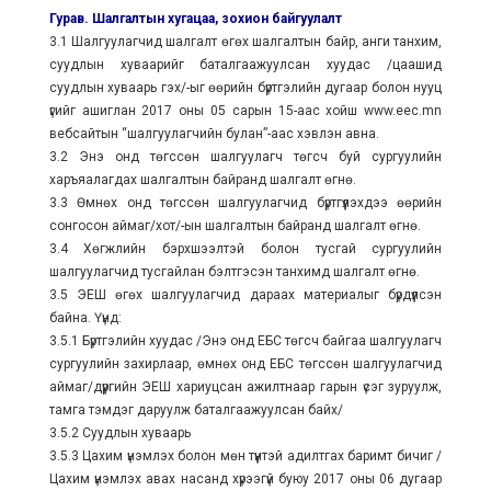
Гурав. Шалгалтын хугацаа, зохион байгуулалт
3.1 Шалгуулагчид шалгалт өгөх шалгалтын байр, анги танхим,
суудлын хуваарийг баталгаажуулсан хуудас /цаашид
суудлын хуваарь гэх/-ыг өөрийн бүртгэлийн дугаар болон нууц
үгийг ашиглан 2017 оны 05 сарын 15-аас хойш www.eec.mn
вебсайтын “шалгуулагчийн булан”-аас хэвлэн авна.
3.2 Энэ онд төгссөн шалгуулагч төгсч буй сургуулийн
харъяалагдах шалгалтын байранд шалгалт өгнө.
3.3 Өмнөх онд төгссөн шалгуулагчид бүртгүүлэхдээ өөрийн
сонгосон аймаг/хот/-ын шалгалтын байранд шалгалт өгнө.
3.4 Хөгжлийн бэрхшээлтэй болон тусгай сургуулийн
шалгуулагчид тусгайлан бэлтгэсэн танхимд шалгалт өгнө.
3.5 ЭЕШ өгөх шалгуулагчид дараах материалыг бүрдүүлсэн
байна. Үүнд:
3.5.1 Бүртгэлийн хуудас /Энэ онд ЕБС төгсч байгаа шалгуулагч
сургуулийн захирлаар, өмнөх онд ЕБС төгссөн шалгуулагчид
аймаг/дүүргийн ЭЕШ хариуцсан ажилтнаар гарын үсэг зуруулж,
тамга тэмдэг даруулж баталгаажуулсан байх/
3.5.2 Суудлын хуваарь
3.5.3 Цахим үнэмлэх болон мөн түүнтэй адилтгах баримт бичиг /
Цахим үнэмлэх авах насанд хүрээгүй буюу 2017 оны 06 дугаар