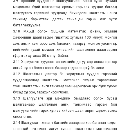
3.9 Гэрээний хуудас нь шалгуулагчийн чээж зураг, хувийн
мэдээлэл бүхий шалгалтад орсныг гэрчлэх хуудас бөгөөд
шалгуулагч гэрээний хуудсанд бичигдсэн шалгалтын анги
танхимд баримтлах дэгтэй танилцан гарын үсэг зурж
баталгаажуулна.
3.10 МХБШ болон ЭЕШ-ын математик, физик, химийн
хичээлийн даалгаврын гүйцэтгэх хугацаа 100 минут, монгол
хэл, англи хэл, орос хэл, биологи, газарзүй, монгол улсын түүх,
нийгмийн тухай мэдлэг хичээлийн шалгалтын даалгаврын
гүйцэтгэх хугацаа 80 минут байна.
3.11 Хариултын хуудсыг санамжийн дагуу хар эсвэл цэнхэр
өнгийн үзгэн болон тосон балаар тод засваргүй бөглөнө.
3.12 Шалгалтын дэвтэр ба хариултын хуудас гэрээний
хуудас/цаашид шалгалтын материал гэх/-ыг тарааснаас
хойш шалгалтын анги танхимд зөвшөөрөгдсөн эрх бүхий хүнээс
бусад хүн орж, гарахыг хориглоно.
3.13 Шалгуулагч эрүүл мэндийн байдлаас болон бусад
шалтгаанаар шалгалтын анги, танхимаас гарсан бол
шалгуулагчийн гарах хүртлээ хийсэн даалгаврыг дүгнэж зохих
оноог өгнө.
3.14 Шалгуулагч хянагч багшийн заавраар хос баганан кодыг
тасархай шугамын дагуу хуваан шалгалтын материалын