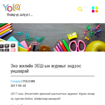
Өсвөр үе, залууст ...
Энэ жилийн ЭЕШ-ын журмыг эндээс
уншаарай
Сондор
| YOLO.MN
2017-05-25
2017 оны Элсэлтийн ерөнхий шалгалтын журмыг бүрэн эхээр
нь хүргэж байна. Шэйрлээд аваарай!