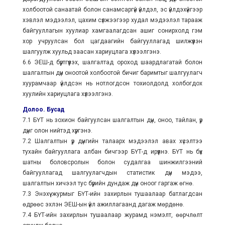
холбоотой санаатай болон санамсаргүй үйлдэл, эс үйлдэхүйгээр
хэвлэл мэдээлэл, цахим сүлжээгээр худал мэдээлэл тарааж
байгууллагын хуулиар хамгаалагдсан ашиг сонирхолд гэм
хор учруулсан бол цагдаагийн байгууллагад шилжүүлэн
шалгуулж хуульд заасан хариуцлага хүлээлгэнэ.
6.6 ЭЕШ-д бүртгүүлэх, шалгалтад ороход шаардлагатай болон
шалгалтын дүн оноотой холбоотой бичиг баримтыг шалгуулагч
хуурамчаар үйлдсэн нь нотлогдсон тохиолдолд холбогдох
хуулийн хариуцлага хүлээлгэнэ.
Долоо. Бусад
7.1 БҮТ нь зохион байгуулсан шалгалтын дүн, оноо, тайлан, үр
дүнг олон нийтэд хүргэнэ.
7.2 Шалгалтын үр дүнгийн талаарх мэдээлэл авах хүсэлтээ
тухайн байгууллага албан бичгээр БҮТ-д ирүүлнэ. БҮТ нь бүх
шатны боловсролын болон судалгаа шинжилгээний
байгууллагад шалгуулагчдын статистик дүн мэдээ,
шалгалтын хичээл тус бүрийн дундаж дүн оноог гаргаж өгнө.
7.3 Энэхүү журмыг БҮТ-ийн захирлын тушаалаар батлагдсан
өдрөөс эхлэн ЭЕШ-ын үйл ажиллагаанд дагаж мөрдөнө.
7.4 БҮТ-ийн захирлын тушаалаар журамд нэмэлт, өөрчлөлт