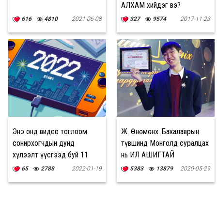
АЛХАМ хийдэг вэ?
616
4810
2021-06-08
327
9574
2017-11-23
Энэ онд видео тоглоом
Ж. Өнөмөнх: Бакалаврын
сонирхогчдын дунд
түвшинд Монголд суралцах
хүлээлт үүсгээд буй 11
нь ИЛҮҮ АШИГТАЙ
тоглоом
65
2788
2022-01-19
5383
13879
2020-05-29