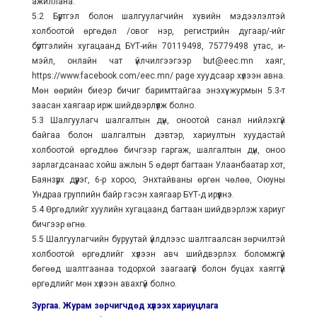
ажиллана.
5.2 Бүртгэл болон шалгуулагчийн хувийн мэдээлэлтэй
холбоотой өргөдөл /овог нэр, регистрийн дугаар/-ийг
бүртгэлийн хугацаанд БҮТ-ийн 70119498, 75779498 утас, и-
мэйл, онлайн чат үйлчилгээгээр but@eec.mn хаяг,
https://www.facebook.com/eec.mn/ page хуудсаар хүлээн авна.
Мөн өөрийн биеэр бичиг баримттайгаа энэхүү журмын 5.3-т
заасан хаягаар ирж шийдвэрлүүлж болно.
5.3 Шалгуулагч шалгалтын дүн, оноотой санал нийлэхгүй
байгаа болон шалгалтын дэвтэр, хариултын хуудастай
холбоотой өргөдлөө бичгээр гаргаж, шалгалтын дүн, оноо
зарлагдсанаас хойш ажлын 5 өдөрт багтаан Улаанбаатар хот,
Баянзүрх дүүрэг, 6-р хороо, Энхтайваны өргөн чөлөө, Оюуны
Ундраа группийн байр гэсэн хаягаар БҮТ-д ирүүлнэ.
5.4 Өргөдлийг хуулийн хугацаанд багтаан шийдвэрлэж хариуг
бичгээр өгнө.
5.5 Шалгуулагчийн буруутай үйлдлээс шалтгаалсан зөрчилтэй
холбоотой өргөдлийг хүлээн авч шийдвэрлэх боломжгүй
бөгөөд шалтгаанаа тодорхой заагаагүй болон буцах хаяггүй
өргөдлийг мөн хүлээн авахгүй болно.
Зургаа. Журам зөрчигчдөд хүлээх хариуцлага