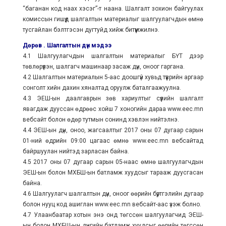
“баганан код наах хэсэг”-т наана. Шалгалт зохион байгуулах
комиссын гишүүд шалгалтын материалыг шалгуулагчдын өмнө
тусгайлан бэлтгэсэн дугтуйд хийж битүүмжилнэ.
Дөрөв . Шалгалтын дүн мэдээ
4.1 Шалгуулагчдын шалгалтын материалыг БҮТ дээр
төвлөрүүлэн, шалгагч машинаар засаж дүн, оноог гаргана.
4.2 Шалгалтын материалын 5-аас доошгүй хувьд түүврийн аргаар
сонголт хийн дахин хяналтад оруулж баталгаажуулна.
4.3 ЭЕШ-ын даалгаврын зөв хариултыг сүүлийн шалгалт
явагдаж дууссан өдрөөс хойш 7 хоногийн дараа www.eec.mn
вебсайт болон өдөр тутмын сонинд хэвлэн нийтэлнэ.
4.4 ЭЕШ-ын дүн, оноо, жагсаалтыг 2017 оны 07 дугаар сарын
01-ний өдрийн 09:00 цагаас өмнө www.eec.mn вебсайтад
байршуулан нийтэд зарласан байна.
4.5 2017 оны 07 дугаар сарын 05-наас өмнө шалгуулагчдын
ЭЕШ-ын болон МХБШ-ын батламж хуудсыг тарааж дуусгасан
байна.
4.6 Шалгуулагч шалгалтын дүн, оноог өөрийн бүртгэлийн дугаар
болон нууц код ашиглан www.eec.mn вебсайт-аас үзэж болно.
4.7 Улаанбаатар хотын энэ онд төгссөн шалгуулагчид ЭЕШ-
ын болон МХБШ-ын дүнгийн батламж хуудсыг өөрийн төгссөн