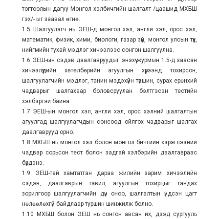
тогтоолын дагуу Монгол хэлбичгийн шалгалт /цаашид МХБШ
гэх/- ыг заавал өгнө.
1.5 Шалгуулагч нь ЭЕШ-д монгол хэл, англи хэл, орос хэл,
математик, физик, хими, биологи, газар зүй, монгол улсын түүх,
нийгмийн тухай мэдлэг хичээлээс сонгон шалгуулна.
1.6 ЭЕШ-ын сэдэв даалгавруудыг энэхүү журмын 1.5-д заасан
хичээлүүдийн хөтөлбөрийн агуулгын хүрээнд тохирсон,
шалгуулагчийн мэдлэг, танин мэдэхүйн түвшин, сурах ерөнхий
чадварыг шалгахаар боловсруулан бэлтгэсэн тестийн
хэлбэртэй байна.
1.7 ЭЕШ-ын монгол хэл, англи хэл, орос хэлний шалгалтын
агуулгад шалгуулагчдын сонсоод ойлгох чадварыг шалгах
даалгаврууд орно.
1.8 МХБШ нь монгол хэл болон монгол бичгийн хэрэглээний
чадвар сорьсон тест болон задгай хэлбэрийн даалгавраас
бүрдэнэ.
1.9 ЭЕШ-тай хамтатган дараа жилийн зарим хичээлийн
сэдэв, даалгаврын тавил, агуулгын тохирцыг тандах
зорилгоор шалгуулагчийн дүн оноо, шалгалтын үндсэн цагт
нөлөөлөхгүй байдлаар туршин шинжилж болно.
1.10 МХБШ болон ЭЕШ нь сонгон авсан их, дээд сургууль