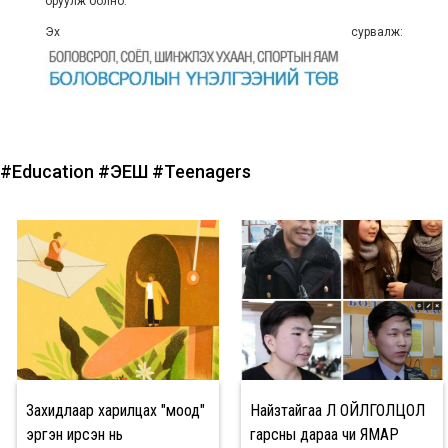
оруулж болно.
Эх сурвалж:
#Education
#ЭЕШ
#Teenagers
Захидлаар харилцах "моод"
Найзтайгаа ҮЛ ОЙЛГОЛЦОЛ
эргэн ирсэн нь
гарсны дараа чи ЯМАР