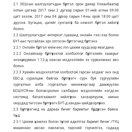
2.1 ЭЕШ-ын шалгуулагчдын бүртгэл орон даяар Улаанбаатар
хотын цагаар 2017 оны 2 дугаар сарын 01-ний өглөө 09:00
цагт эхэлж, 2017 оны 04 дүгээр сарын 14-ны орой 18:00 цагт
дуусна. Хугацаа, цагийг сунгахгүй ба нэмэлт бүртгэл хийхгүй
болно.
2.2 Шалгуулагчдыг интернэт /цаашид онлайн гэх/-ээр болон
БҮТ-өөс тусгайлан эрх олгосон бүртгэгчид бүртгэнэ
2.2.1 Онлайн бүртгэл www.eec.mn цахим хуудсаар явагдана.
2.2.2 Онлайнаар бүртгүүлэхтэй холбоотой бүртгэлийн зааврыг
энэхүү журмын 1.12-д заасан мэдээллийн эх сурвалжаас авч
болно.
2.2.3 Хувийн мэдээлэлтэй холбоотой гарсан алдааг энэ онд
ЕБС-д суралцаж байгаа бүртгүүлэгч сурч буй сургуулийн
сургалтын алба /сургалтын менежер/-аар дамжуулан
БСШУСЯ-ны боловсролын салбарын мэдээллийн нэгдсэн
системд баталгаажилт хийлгүүлэн засварлуулж, өмнөх
онуудад төгссөн бүртгүүлэгч БҮТ-д хандан шийдвэрлүүлнэ.
2.3 Бүртгүүлэгчид нь дараах бичиг баримтыг бүрдүүлсэн байна.
Үүнд:
2.3.1 Цахим үнэмлэх болон түүнтэй адилтгах баримт бичиг /ТҮЦ
машинаас авсан лавлагаа, төрсний гэрчилгээ, гадаад