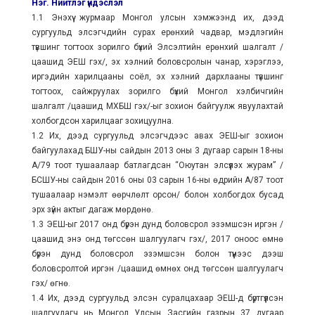
Нэг. Нийтлэг үндэслэл
1.1 Энэхүү журмаар Монгол улсын хэмжээнд их, дээд
сургуульд элсэгчдийн сурах ерөнхий чадвар, мэдлэгийн
түвшинг тогтоох зорилго бүхий Элсэлтийн ерөнхий шалгалт /
цаашид ЭЕШ гэх/, эх хэлний боловсролын чанар, хэрэглээ,
иргэдийн харилцааны соёл, эх хэлний дархлааны түвшинг
тогтоох, сайжруулах зорилго бүхий Монгол хэлбичгийн
шалгалт /цаашид МХБШ гэх/-ыг зохион байгуулж явуулахтай
холбогдсон харилцааг зохицуулна.
1.2 Их, дээд сургуульд элсэгчдээс авах ЭЕШ-ыг зохион
байгуулахад БШУ-ны сайдын 2013 оны 3 дугаар сарын 18-ны
А/79 тоот тушаалаар батлагдсан “Оюутан элсүүлэх журам” /
БСШУ-ны сайдын 2016 оны 03 сарын 16-ны өдрийн А/87 тоот
тушаалаар нэмэлт өөрчлөлт орсон/ болон холбогдох бусад
эрх зүйн актыг дагаж мөрдөнө.
1.3 ЭЕШ-ыг 2017 онд бүрэн дунд боловсрол эзэмшсэн иргэн /
цаашид энэ онд төгссөн шалгуулагч гэх/, 2017 оноос өмнө
бүрэн дунд боловсрол эзэмшсэн болон түүнээс дээш
боловсролтой иргэн /цаашид өмнөх онд төгссөн шалгуулагч
гэх/ өгнө.
1.4 Их, дээд сургуульд элсэн суралцахаар ЭЕШ-д бүртгүүлсэн
шалгуулагч нь Монгол Улсын Засгийн газрын 37 дугаар