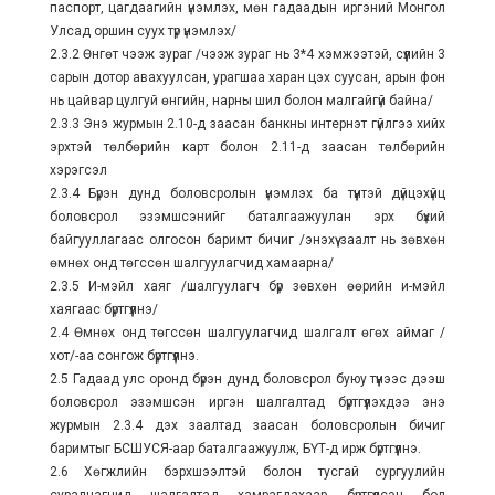
паспорт, цагдаагийн үнэмлэх, мөн гадаадын иргэний Монгол
Улсад оршин суух түр үнэмлэх/
2.3.2 Өнгөт чээж зураг /чээж зураг нь 3*4 хэмжээтэй, сүүлийн 3
сарын дотор авахуулсан, урагшаа харан цэх суусан, арын фон
нь цайвар цулгуй өнгийн, нарны шил болон малгайгүй байна/
2.3.3 Энэ журмын 2.10-д заасан банкны интернэт гүйлгээ хийх
эрхтэй төлбөрийн карт болон 2.11-д заасан төлбөрийн
хэрэгсэл
2.3.4 Бүрэн дунд боловсролын үнэмлэх ба түүнтэй дүйцэхүйц
боловсрол эзэмшсэнийг баталгаажуулан эрх бүхий
байгууллагаас олгосон баримт бичиг /энэхүү заалт нь зөвхөн
өмнөх онд төгссөн шалгуулагчид хамаарна/
2.3.5 И-мэйл хаяг /шалгуулагч бүр зөвхөн өөрийн и-мэйл
хаягаас бүртгүүлнэ/
2.4 Өмнөх онд төгссөн шалгуулагчид шалгалт өгөх аймаг /
хот/-аа сонгож бүртгүүлнэ.
2.5 Гадаад улс оронд бүрэн дунд боловсрол буюу түүнээс дээш
боловсрол эзэмшсэн иргэн шалгалтад бүртгүүлэхдээ энэ
журмын 2.3.4 дэх заалтад заасан боловсролын бичиг
баримтыг БСШУСЯ-аар баталгаажуулж, БҮТ-д ирж бүртгүүлнэ.
2.6 Хөгжлийн бэрхшээлтэй болон тусгай сургуулийн