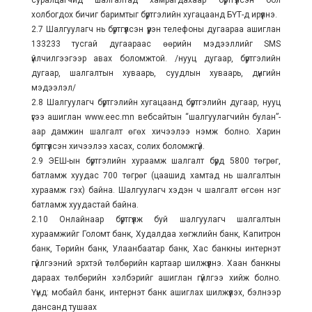
суралцагчид шалгалтад хамрагдахаар бүртгүүлсэн бол
холбогдох бичиг баримтыг бүртгэлийн хугацаанд БҮТ-д ирүүлнэ.
2.7 Шалгуулагч нь бүртгүүлсэн үүрэн телефоны дугаараа ашиглан
133233 тусгай дугаараас өөрийн мэдээллийг SMS
үйлчилгээгээр авах боломжтой. /нууц дугаар, бүртгэлийн
дугаар, шалгалтын хуваарь, суудлын хуваарь, дүнгийн
мэдээлэл/
2.8 Шалгуулагч бүртгэлийн хугацаанд бүртгэлийн дугаар, нууц
үгээ ашиглан www.eec.mn вебсайтын “шалгуулагчийн булан”-
аар дамжин шалгалт өгөх хичээлээ нэмж болно. Харин
бүртгүүлсэн хичээлээ хасах, солих боломжгүй.
2.9 ЭЕШ-ын бүртгэлийн хураамж шалгалт бүрд 5800 төгрөг,
батламж хуудас 700 төгрөг (цаашид хамтад нь шалгалтын
хураамж гэх) байна. Шалгуулагч хэдэн ч шалгалт өгсөн нэг
батламж хуудастай байна.
2.10 Онлайнаар бүртгүүлж буй шалгуулагч шалгалтын
хураамжийг Голомт банк, Худалдаа хөгжлийн банк, Капитрон
банк, Төрийн банк, Улаанбаатар банк, Хас банкны интернэт
гүйлгээний эрхтэй төлбөрийн картаар шилжүүлнэ. Хаан банкны
дараах төлбөрийн хэлбэрийг ашиглан гүйлгээ хийж болно.
Үүнд: мобайл банк, интернэт банк ашиглах шилжүүлэх, бэлнээр
дансанд тушаах