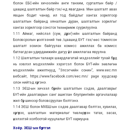
болон ЕБС-ийн хичээлийн анги танхим, cургалтын байр /
цаашид шалгалтын байр гэх/-нд явагдана. Мөн шалгалт авах
явцын бодит чанар, ил тод байдлыг хангах зорилгоор
шалгалтын байранд хяналтын дуран, шалгалтын зорилгыг
хангах зорилгоор сонсгох төхөөрөмж суурилуулна.
1.11 Аймаг, нийслэл (сум, дүүрэг)-ийн шалгалтын байранд
Боловсролын үнэлгээний төв /цаашид БҮТ гэх/-өөс томилсон
шалгалт зохион байгуулах комисс ажиллах ба комисс
батлагдсан удирдамжийн дагуу үйл ажиллагаа явуулна.
1.12 Шалгалтын талаарх шаардлагатай мэдээллийг тухай бүрд
нь хэвлэл мэдээллийн хэрэгсэл болон БҮТ-ийн зөвлөгөө
мэдээллийн ажилтнууд, “Элсэгчийн сонин”, www.eec.mn
вебсайт, https://www.facebook.com/eec.mn/ page хуудсаар
олон нийтэд хүргэнэ.
1.13 ЭЕШ-ын хичээл бүрийн шалгалтын сэдэв, даалгаврыг
БҮТ-ийн даалгаврын санг ашиглан блупринтийн аргачлалаар
жил бүр шинээр боловсруулан бэлтгэнэ.
1.14 ЭЕШ болон МХБШ-ын сэдэв даалгавар бэлтгэх, хувилах,
хүргүүлэх, шалгалтын материалыг төвлөрүүлэн татах, засах,
үнэлэхтэй холбоотой нууцлалыг БҮТ хариуцна.
Хоёр. ЭЕШ-ын бүртгэл