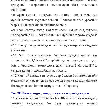
сургуулийн захиргаанаас томилогдсон багш, ажилтнаас
хүлээн авна.
4.8 Орон нутгийн шалгуулагчид ЭЕШ-ын болон МХБШ-ын
дүнгийн батламж хуудсыг аймгийн Боловсрол соёл урлагийн
газрын ЭЕШ хариуцсан ажилтнаас авна.
4.9 Улаанбаатар хотод шалгалт өгсөн өмнөх онд төгссөн
шалгуулагчид ЭЕШ болон МХБШ-ын дүнгийн батламж хуудсыг
БҮТ-ийн олон нийттэй харилцах ажилтнаас хүлээн авна.
4.10 Шалгуулагчдын мэдээллийг БҮТ-д электрон сан бүрдүүлэн
архивлана.
4.11 ЭЕШ болон МХБШ-ын батламж хуудас нь шалгалт
өгснөөс хойш 2,5 жил /30 сар/-ийн хугацаанд хүчин төгөлдөр
байна. Үрэгдүүлсэн тохиолдолд дахин олгохгүй бөгөөд БҮТ-д
хандан дүнгийн тодорхойлолт авч болно.
4.12 Хүчинтэй хугацаа нь дуусгавар болсон батламж /дүнгийн
тодорхойлолт/ нь их, дээд сургуульд элсэх үндэслэл болохгүй
бөгөөд үүнтэй холбоотой хариуцлагыг БҮТ хүлээхгүй.
Тав. ЭЕШ-ын өргөдөл, гомдол хүлээн авах, шийдвэрлэх.
5.1 Иргэдээс ирсэн ЭЕШ болон МХБШ-тай холбоотой өргөдөл,
гомдлыг шийдвэрлэх 5-7 хүний бүрэлдэхүүнтэй комисс