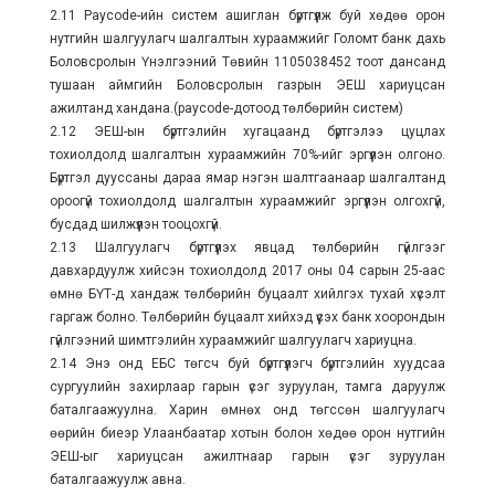
2.11 Рaycode-ийн систем ашиглан бүртгүүлж буй хөдөө орон
нутгийн шалгуулагч шалгалтын хураамжийг Голомт банк дахь
Боловсролын Үнэлгээний Төвийн 1105038452 тоот дансанд
тушаан аймгийн Боловсролын газрын ЭЕШ хариуцсан
ажилтанд хандана.(paycode-дотоод төлбөрийн систем)
2.12 ЭЕШ-ын бүртгэлийн хугацаанд бүртгэлээ цуцлах
тохиолдолд шалгалтын хураамжийн 70%-ийг эргүүлэн олгоно.
Бүртгэл дууссаны дараа ямар нэгэн шалтгаанаар шалгалтанд
ороогүй тохиолдолд шалгалтын хураамжийг эргүүлэн олгохгүй,
бусдад шилжүүлэн тооцохгүй.
2.13 Шалгуулагч бүртгүүлэх явцад төлбөрийн гүйлгээг
давхардуулж хийсэн тохиолдолд 2017 оны 04 сарын 25-аас
өмнө БҮТ-д хандаж төлбөрийн буцаалт хийлгэх тухай хүсэлт
гаргаж болно. Төлбөрийн буцаалт хийхэд үүсэх банк хоорондын
гүйлгээний шимтгэлийн хураамжийг шалгуулагч хариуцна.
2.14 Энэ онд ЕБС төгсч буй бүртгүүлэгч бүртгэлийн хуудсаа
сургуулийн захирлаар гарын үсэг зуруулан, тамга даруулж
баталгаажуулна. Харин өмнөх онд төгссөн шалгуулагч
өөрийн биеэр Улаанбаатар хотын болон хөдөө орон нутгийн
ЭЕШ-ыг хариуцсан ажилтнаар гарын үсэг зуруулан
баталгаажуулж авна.