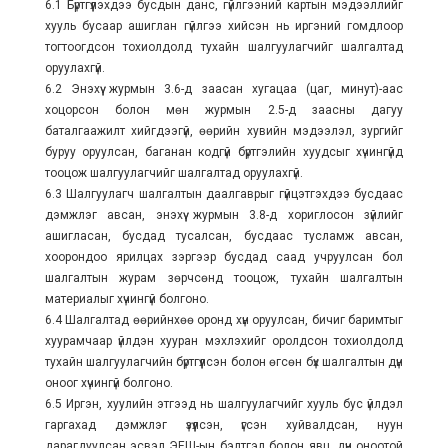
6.1 Бүртгүүлэхдээ бусдын данс, гүйлгээний картын мэдээллийг
хууль бусаар ашиглан гүйлгээ хийсэн нь иргэний гомдлоор
тогтоогдсон тохиолдолд тухайн шалгуулагчийг шалгалтад
оруулахгүй.
6.2 Энэхүү журмын 3.6-д заасан хугацаа (цаг, минут)-аас
хоцорсон болон мөн журмын 2.5-д заасны дагуу
баталгаажилт хийгдээгүй, өөрийн хувийн мэдээлэл, зургийг
буруу оруулсан, баганан кодгүй бүртгэлийн хуудсыг хүчингүйд
тооцож шалгуулагчийг шалгалтад оруулахгүй.
6.3 Шалгуулагч шалгалтын даалгаврыг гүйцэтгэхдээ бусдаас
дэмжлэг авсан, энэхүү журмын 3.8-д хориглосон зүйлийг
ашигласан, бусдад тусалсан, бусдаас тусламж авсан,
хоорондоо ярилцах зэргээр бусдад саад учруулсан бол
шалгалтын журам зөрчсөнд тооцож, тухайн шалгалтын
материалыг хүчингүй болгоно.
6.4 Шалгалтад өөрийнхөө оронд хүн оруулсан, бичиг баримтыг
хуурамчаар үйлдэн хууран мэхлэхийг оролдсон тохиолдолд
тухайн шалгуулагчийн бүртгүүлсэн болон өгсөн бүх шалгалтын дүн
оноог хүчингүй болгоно.
6.5 Иргэн, хуулийн этгээд нь шалгуулагчийг хууль бус үйлдэл
гаргахад дэмжлэг үзүүлсэн, үгсэн хуйвалдсан, нуун
дарагдуулсан эсвэл ЭЕШ-ын бэлтгэл болон явц, дүн оноотой