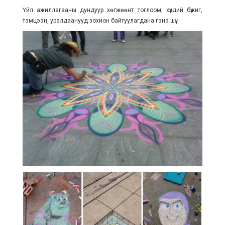
Үйл ажиллагааны дундуур хөгжөөнт тоглоом, хүүхдий бүжиг,
тэмцээн, уралдаанууд зохион байгуулагдана гэнэ шүү.