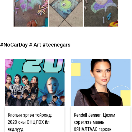
#NoCarDay
# Art
#teenegars
Кпопын эргэн тойронд:
Kendall Jenner: Цахим
2020 оны ОНЦЛОХ үйл
хэрэглээ маань
явдлууд
ХЯНАЛТААС гарсан