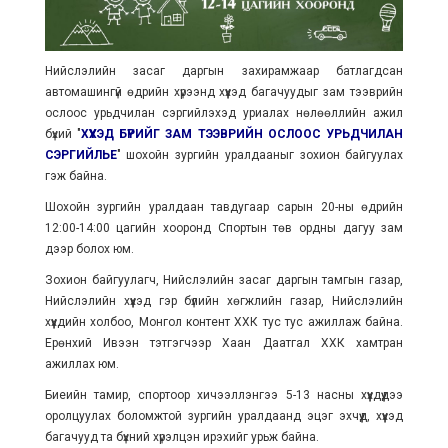
Нийслэлийн засаг даргын захирамжаар батлагдсан
автомашингүй өдрийн хүрээнд хүүхэд багачуудыг зам тээврийн
ослоос урьдчилан сэргийлэхэд уриалах нөлөөллийн ажил
бүхий "
ХҮҮХЭД БҮРИЙГ ЗАМ ТЭЭВРИЙН ОСЛООС УРЬДЧИЛАН
СЭРГИЙЛЬЕ
" шохойн зургийн уралдааныг зохион байгуулах
гэж байна.
Шохойн зургийн уралдаан тавдугаар сарын 20-ны өдрийн
12:00-14:00 цагийн хооронд Спортын төв ордны дагуу зам
дээр болох юм.
Зохион байгуулагч, Нийслэлийн засаг даргын тамгын газар,
Нийслэлийн хүүхэд гэр бүлийн хөгжлийн газар, Нийслэлийн
хүүхдийн холбоо, Монгол контент ХХК тус тус ажиллаж байна.
Ерөнхий Ивээн тэтгэгчээр Хаан Даатгал ХХК хамтран
ажиллах юм.
Биеийн тамир, спортоор хичээллэнгээ 5-13 насны хүүхдүүдээ
оролцуулах боломжтой зургийн уралдаанд эцэг эхчүүд, хүүхэд
багачууд та бүхний хүрэлцэн ирэхийг урьж байна.