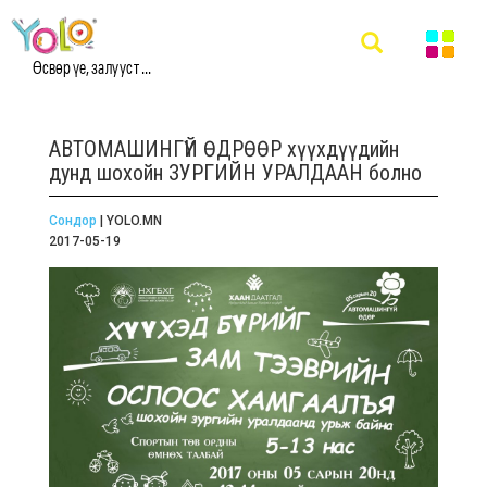
Өсвөр үе, залууст ...
АВТОМАШИНГҮЙ ӨДРӨӨР хүүхдүүдийн
дунд шохойн ЗУРГИЙН УРАЛДААН болно
Сондор
| YOLO.MN
2017-05-19