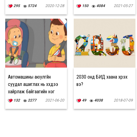
295
5724
2020-12-28
150
4084
2021-05-27
Автомашины аюулгүйн
2030 онд БИД хаана хүрэх
суудал ашиглах нь хүүхдээ
вэ?
хайрлаж байгаагийн нэг
илэрхийлэл
132
2277
2021-06-20
49
4038
2018-07-09