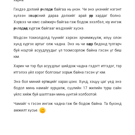
Гэхдээ дэлхий өөрчлөгдөж байгаа нь үнэн. Чи энэ үнэнийг нэгэнт
хүлээн зөвшөөрсний дараа дэлхийг арай өөрөөр хардаг болно.
Хэрвээ чи юмс сайжирч байгаа гэж бодож эхэлбэл, юу ингэж
өөрчлөгдөхөд хүргэж байгааг мэдэхийг хүснэ.
Мэдсэн тохиолдолд түүнийг хэрхэн эрчимжүүлж, илүү олон
хүнд хүргэх аргыг олж чадна. Энэ нь чи өнөөдөр бидэнд тулгарч
буй ноцтой асуудлуудыг үл тоомсорлож байна гэсэн үг биш
юм.
Харин чи тэр бүх асуудлыг шийдэж чадна гэдэгт итгэдэг, тэр
итгэлээ үйл хэрэг болгохыг зорьж байна гэсэн үг юм.
Энэ бол миний ертөнцийг харах цонх. Хүнд, хэцүү цаг үед энэ
бодол минь намайг хурцалж, сүүлийн 17 жилийн турш сайн
үйлс хийж буй шалтгаан минь үүнтэй холбоотой.
Чамайг ч гэсэн ингэж чадна гэж би бодож байна. Та бүхэнд
амжилт хүсье.