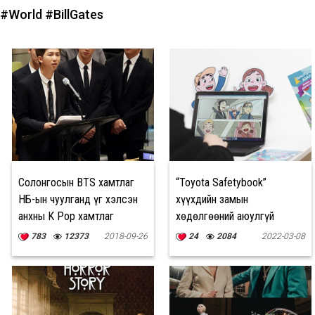
#World
#BillGates
Солонгосын BTS хамтлаг
“Toyota Safetybook”
НҮБ-ын чуулганд үг хэлсэн
хүүхдийн замын
анхны K Pop хамтлаг
хөдөлгөөний аюулгүй
боллоо
байдлын тухай биет болон
783
12373
2018-09-26
24
2084
2022-03-08
интерактив хосолсон
контент мэндэллээ