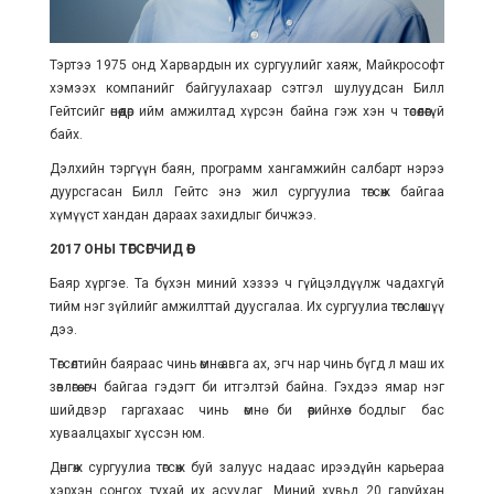
Тэртээ 1975 онд Харвардын их сургуулийг хаяж, Майкрософт
хэмээх компанийг байгуулахаар сэтгэл шулуудсан Билл
Гейтсийг өнөөдөр ийм амжилтад хүрсэн байна гэж хэн ч төсөөлөөгүй
байх.
Дэлхийн тэргүүн баян, программ хангамжийн салбарт нэрээ
дуурсгасан Билл Гейтс энэ жил сургуулиа төгсөж байгаа
хүмүүст хандан дараах захидлыг бичжээ.
2017 ОНЫ ТӨГСӨГЧИД ӨӨ!
Баяр хүргэе. Та бүхэн миний хэзээ ч гүйцэлдүүлж чадахгүй
тийм нэг зүйлийг амжилттай дуусгалаа. Их сургуулиа төгслөө шүү
дээ.
Төгсөлтийн баяраас чинь өмнө авга ах, эгч нар чинь бүгд л маш их
зөвлөгөө өгч байгаа гэдэгт би итгэлтэй байна. Гэхдээ ямар нэг
шийдвэр гаргахаас чинь өмнө би өөрийнхөө бодлыг бас
хуваалцахыг хүссэн юм.
Дөнгөж сургуулиа төгсөж буй залуус надаас ирээдүйн карьераа
хэрхэн сонгох тухай их асуудаг. Миний хувьд 20 гаруйхан