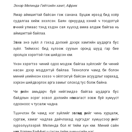
Эхнэр Мелинда Гейтсийн хамт, Африк
Ямар аймшигтай байсан гэж санана. Буцаж ирээд бид хоёр
судалгаа хийж эхэлсэн. Баян орнуудад хэний ч тоодоггүй
өвчний улмаас тэнд хэдэн сая хүүхэд амиа алдаж байгаа нь
аймшигтай байлаа.
Зөвхөн энэ зүйл л гэхэд дэлхий дээрх хамгийн шударга бус
зүйл. Тиймээс бид хүлээж суухын оронд шууд гар бие
оролцох хэрэгтэй гэж шийдсэн юм.
Үнэн хэрэгтээ чиний одоо мэдэж байгаа зүйлсийг би чиний
насан дээр мэддэггүй байлаа. Технологи чамд би болон
миний үеийнхэн хэзээ ч ойлгохгүй байсан асуудлыг харахад,
хэрхэн шийдвэрлэх арга замыг олоход тус болж байна.
Чи өөрийн амьдарч буй нийгэмдээ байгаа шударга бус
байдлын эсрэг эсвэл дэлхийн нөгөө хагаст зовж буй хүмүүст
одооноос ч тусалж чадна.
Түүнчлэн би чамд нэг зүйлийг зөвлөхөд өөрийг чинь хурцалж,
сургаж, хамаг чадлаа дайчлахад хүргэдэг хүмүүсээр өөрийгөө
хүрээлүүлээрэй. Мелинда бол яг тийм хүн юм. Миний сайн
нөхөр Уоррен Баффет ч гэсэн тийм хүмүүсийн нэг.