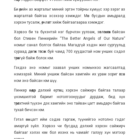
Би өөрийн аз жаргалыг миний эргэн тойрны хүмүүс хэр зэрэг аз
жаргалтай байгаа эсэхээр хэмждэг. Мөн бусдын амьдралд
хэрхэн тусалж, өөрчлөлт хийж байгаагаараа хэмждэг.
Хэрвээ би та бүхэнтэй нэг бүрчлэн уулзаж, зөвлөгөө өгөх байсан
бол Стивен Пинкерийн “The Better Angels of Our Nature”
номыг санал болгох байлаа. Магадгүй хэдэн жил сургуульд
сураад дөнгөж төгсөж буй чамд 700 хуудастай ном унших сэдэл
төрөхгүй байж болох юм.
Гэхдээ энэ номыг заавал унших номынхоо жагсаалтад
нэмээрэй. Миний уншиж байсан хамгийн их урам зориг өгсөн
ном энэ байсан юм шүү.
Пинкер өнөөдөр дэлхий ертөнц хэрхэн сайжирч байгаа талаар
үнэмшилтэй баримт нотолгоонуудыг дурдаж, бид хүн
төрөлхтний түүхэн дэх хамгийн энх тайван цагт амьдарч байгаа
тухай бичсэн юм.
Гэтэл өнөө цагт ийм сэдэв гаргаж, түүнийгээ нотолно гэдэг
амаргүй зүйл. Хэрвээ чи бусдад дэлхий хэрхэн сайжирч
байгааг хэлэх юм бол ихэнх нь чамайг галзуу хүн мэтээр
харна.