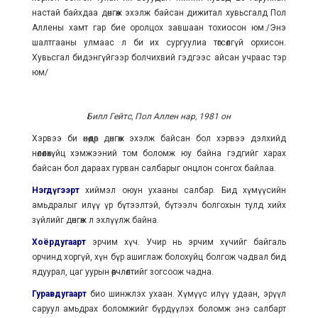
настай байхдаа дөнгөж эхэлж байсан дижитал хувьсгалд Пол
Аллены хамт гар бие оролцох завшаан тохиосон юм./Энэ
шалтгааны улмаас л би их сургуулиа төгсөлгүй орхисон.
Хувьсгал бидэнгүйгээр болчихвий гэдгээс айсан учраас тэр
юм/
Билл Гейтс, Пол Аллен нар, 1981 он
Хэрвээ би өнөөдөр дөнгөж эхэлж байсан бол хэрвээ дэлхийд
нөлөөлөхүйц хэмжээний том боломж юу байна гэдгийг харах
байсан бол дараах гурван салбарыг онцлон сонгох байлаа.
Нэгдүгээрт
хиймэл оюун ухааны салбар. Бид хүмүүсийн
амьдралыг илүү үр бүтээлтэй, бүтээлч болгохын тулд хийх
зүйлийг дөнгөж л эхлүүлж байна.
Хоёрдугаарт
эрчим хүч. Учир нь эрчим хүчийг байгаль
орчинд хоргүй, хүн бүр ашиглаж болохуйц болгож чадвал бид
ядуурал, цаг уурын өөрчлөлтийг зогсоож чадна.
Гуравдугаарт
био шинжлэх ухаан. Хүмүүс илүү удаан, эрүүл
саруул амьдрах боломжийг бүрдүүлэх боломж энэ салбарт