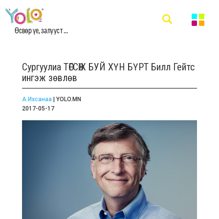
Өсвөр үе, залууст ...
Сургуулиа ТӨГСӨЖ БУЙ ХҮН БҮРТ Билл Гейтс
ингэж зөвлөв
А.Ихсанаа
| YOLO.MN
2017-05-17