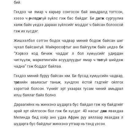
бий.
Гэхдээ чи ямар ч карьер сонгосон бай амьдралд тогтсон,
хэзээ ч өөрчлөгдөхгүй зүйлс гэж бас байдаг. Би дөнгөж сургуулиа
хаяж байх үедээ дараах зүйлсийг мэддэг ч байсан болоосой
гэж их хүсдэг.
Жишээлбэл сэтгэн бодох чадвар миний бодож байсан шиг
чухал байсангүй. Майкрософтыг анх байгуулж байх үедээ би
“Хэрвээ код бичиж чаддаг л бол хүмүүсийг удирдан
чиглүүлж, маркетингийн асуудлуудыг ямар ч төвөггүй шийдэж
чадна” гэж боддог байлаа.
Гэхдээ миний буруу байсан юм. Би бусад хүмүүсийн чадвар,
төрөлхийн авьяасыг таньж, хүндлэх ёстой гэдгийг ойлгох
хэрэгтэй болсон. Үүнийг эрт ухаарах тусам чиний амьдрал
илүү баялаг байх болно.
Дараагийнх нь жинхэнэ шударга бус байдал гэж юу байдгийг
арай эрт ойлгосон бол гэж би хүсдэг. 40 насыг дөхөж явахдаа
Мелинда бид хоёр анх удаа Африк руу аяллаар явахдаа л
шударга бус байдлыг жинхэнэ утгаар нь тэнд үзсэн.