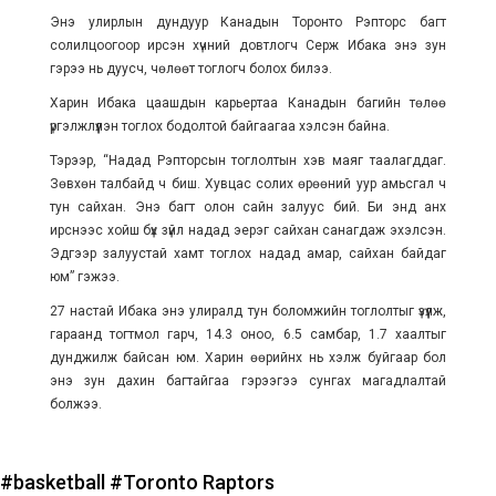
Энэ улирлын дундуур Канадын Торонто Рэпторс багт
солилцоогоор ирсэн хүчний довтлогч Серж Ибака энэ зун
гэрээ нь дуусч, чөлөөт тоглогч болох билээ.
Харин Ибака цаашдын карьертаа Канадын багийн төлөө
үргэлжлүүлэн тоглох бодолтой байгаагаа хэлсэн байна.
Тэрээр, “Надад Рэпторсын тоглолтын хэв маяг таалагддаг.
Зөвхөн талбайд ч биш. Хувцас солих өрөөний уур амьсгал ч
тун сайхан. Энэ багт олон сайн залуус бий. Би энд анх
ирснээс хойш бүх зүйл надад эерэг сайхан санагдаж эхэлсэн.
Эдгээр залуустай хамт тоглох надад амар, сайхан байдаг
юм” гэжээ.
27 настай Ибака энэ улиралд тун боломжийн тоглолтыг үзүүлж,
гараанд тогтмол гарч, 14.3 оноо, 6.5 самбар, 1.7 хаалтыг
дунджилж байсан юм. Харин өөрийнх нь хэлж буйгаар бол
энэ зун дахин багтайгаа гэрээгээ сунгах магадлалтай
болжээ.
#basketball
#Toronto Raptors