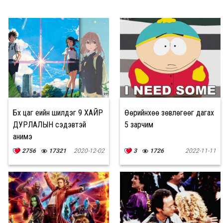
Бүх цаг үеийн шилдэг 9 ХАЙР
Өөрийнхөө зөвлөгөөг дагах
ДУРЛАЛЫН сэдэвтэй
5 зарчим
анимэ
2756
17321
2020-12-02
3
1726
2022-11-11