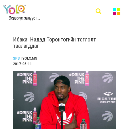
Өсвөр үе, залууст ...
Ибака: Надад Торонтогийн тоглолт
таалагддаг
SPS
| YOLO.MN
2017-05-11